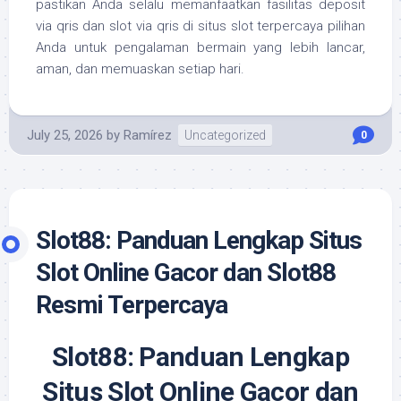
pastikan Anda selalu memanfaatkan fasilitas
deposit
via qris
dan
slot via qris
di
situs slot terpercaya
pilihan
Anda untuk pengalaman bermain yang lebih lancar,
aman, dan memuaskan setiap hari.
July 25, 2026
by
Ramírez
Uncategorized
0
Slot88: Panduan Lengkap Situs
Slot Online Gacor dan Slot88
Resmi Terpercaya
Slot88: Panduan Lengkap
Situs Slot Online Gacor dan