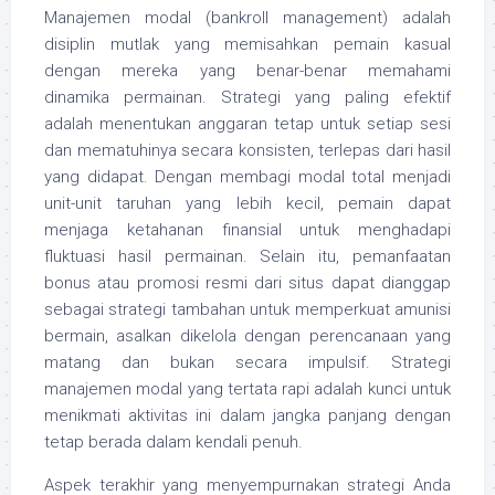
Manajemen modal (
bankroll management
) adalah
disiplin mutlak yang memisahkan pemain kasual
dengan mereka yang benar-benar memahami
dinamika permainan. Strategi yang paling efektif
adalah menentukan anggaran tetap untuk setiap sesi
dan mematuhinya secara konsisten, terlepas dari hasil
yang didapat. Dengan membagi modal total menjadi
unit-unit taruhan yang lebih kecil, pemain dapat
menjaga ketahanan finansial untuk menghadapi
fluktuasi hasil permainan. Selain itu, pemanfaatan
bonus atau promosi resmi dari situs dapat dianggap
sebagai strategi tambahan untuk memperkuat amunisi
bermain, asalkan dikelola dengan perencanaan yang
matang dan bukan secara impulsif. Strategi
manajemen modal yang tertata rapi adalah kunci untuk
menikmati aktivitas ini dalam jangka panjang dengan
tetap berada dalam kendali penuh.
Aspek terakhir yang menyempurnakan strategi Anda