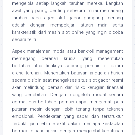
mengelola setiap langkah taruhan mereka. Langkah
awal yang paling penting sebelum mulai memasang
taruhan pada agen slot gacor gampang menang
adalah dengan mempelajari aturan main serta
karakteristik dari mesin slot online yang ingin dicoba
secara teliti.
Aspek manajemen modal atau
bankroll management
memegang peranan krusial yang menentukan
bertahan atau tidaknya seorang pemain di dalam
arena taruhan. Menentukan batasan anggaran harian
secara disiplin saat mengakses situs slot gacor resmi
akan melindungi pemain dari risiko kerugian finansial
yang berlebihan. Dengan mengelola modal secara
cermat dan bertahap, pemain dapat mengamati pola
putaran mesin dengan lebih tenang tanpa tekanan
emosional. Pendekatan yang sabar dan terstruktur
terbukti jauh lebih efektif dalam menjaga kestabilan
bermain dibandingkan dengan mengambil keputusan