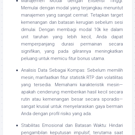
Manajemen Modal dengan Efisiensi Tinggi:
Memulai dengan modal yang terjangkau menuntut
manajemen yang sangat cermat. Tetapkan target
kemenangan dan batasan kerugian sebelum sesi
dimulai. Dengan membagi modal 10k ke dalam
unit taruhan yang lebih kecil, Anda dapat
memperpanjang durasi permainan secara
signifikan, yang pada gilirannya meningkatkan
peluang untuk memicu fitur bonus utama.
Analisis Data Sebagai Kompas:
Sebelum memilih
mesin, manfaatkan fitur statistik RTP dan volatilitas
yang tersedia. Memahami karakteristik mesin—
apakah cenderung memberikan hasil kecil secara
rutin atau kemenangan besar secara sporadis—
sangat krusial untuk menyelaraskan gaya bermain
Anda dengan profil risiko yang ada.
Stabilitas Emosional dan Batasan Waktu:
Hindari
pengambilan keputusan impulsif, terutama saat