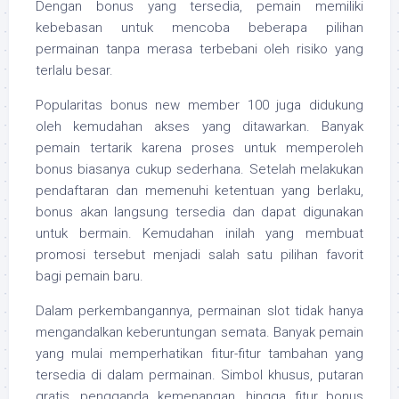
Dengan bonus yang tersedia, pemain memiliki
kebebasan untuk mencoba beberapa pilihan
permainan tanpa merasa terbebani oleh risiko yang
terlalu besar.
Popularitas bonus new member 100 juga didukung
oleh kemudahan akses yang ditawarkan. Banyak
pemain tertarik karena proses untuk memperoleh
bonus biasanya cukup sederhana. Setelah melakukan
pendaftaran dan memenuhi ketentuan yang berlaku,
bonus akan langsung tersedia dan dapat digunakan
untuk bermain. Kemudahan inilah yang membuat
promosi tersebut menjadi salah satu pilihan favorit
bagi pemain baru.
Dalam perkembangannya, permainan slot tidak hanya
mengandalkan keberuntungan semata. Banyak pemain
yang mulai memperhatikan fitur-fitur tambahan yang
tersedia di dalam permainan. Simbol khusus, putaran
gratis, pengganda kemenangan, hingga fitur bonus