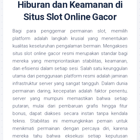
Hiburan dan Keamanan di
Situs Slot Online Gacor
Bagi para penggemar permainan slot, memilih
platform adalah langkah krusial yang menentukan
kualitas keseluruhan pengalaman bermain. Mengakses
situs slot online gacor resmi merupakan standar bagi
mereka yang memprioritaskan stabilitas, keamanan,
dan efisiensi dalam setiap sesi. Salah satu keunggulan
utama dari penggunaan platform resmi adalah jaminan
infrastruktur server yang sangat tangguh. Dalam dunia
permainan daring, kecepatan adalah faktor penentu;
server yang mumpuni memastikan bahwa setiap
putaran, mulai dari pembaruan grafis hingga fitur
bonus, dapat diakses secara instan tanpa kendala
teknis. Stabilitas ini memungkinkan pemain untuk
menikmati permainan dengan percaya diri, karena
mereka tahu bahwa eksekusi setiap keputusan