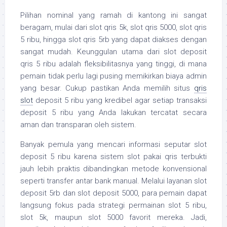
Pilihan nominal yang ramah di kantong ini sangat
beragam, mulai dari
slot qris 5k
,
slot qris 5000
,
slot qris
5 ribu
, hingga
slot qris 5rb
yang dapat diakses dengan
sangat mudah. Keunggulan utama dari
slot deposit
qris 5 ribu
adalah fleksibilitasnya yang tinggi, di mana
pemain tidak perlu lagi pusing memikirkan biaya admin
yang besar. Cukup pastikan Anda memilih
situs
qris
slot
deposit 5 ribu
yang kredibel agar setiap transaksi
deposit 5 ribu
yang Anda lakukan tercatat secara
aman dan transparan oleh sistem.
Banyak pemula yang mencari informasi seputar
slot
deposit 5 ribu
karena sistem
slot pakai qris
terbukti
jauh lebih praktis dibandingkan metode konvensional
seperti transfer antar bank manual. Melalui layanan
slot
deposit 5rb
dan
slot deposit 5000
, para pemain dapat
langsung fokus pada strategi permainan
slot 5 ribu
,
slot 5k
, maupun
slot 5000
favorit mereka. Jadi,