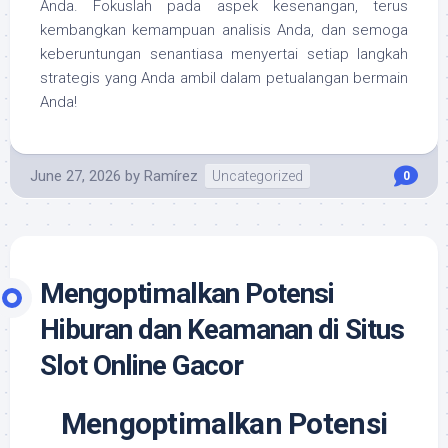
Anda. Fokuslah pada aspek kesenangan, terus
kembangkan kemampuan analisis Anda, dan semoga
keberuntungan senantiasa menyertai setiap langkah
strategis yang Anda ambil dalam petualangan bermain
Anda!
June 27, 2026
by
Ramírez
Uncategorized
0
Mengoptimalkan Potensi
Hiburan dan Keamanan di Situs
Slot Online Gacor
Mengoptimalkan Potensi