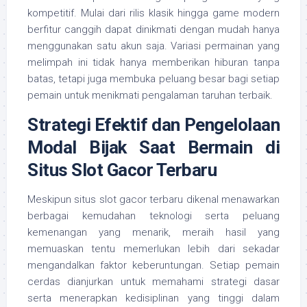
kompetitif. Mulai dari rilis klasik hingga game modern
berfitur canggih dapat dinikmati dengan mudah hanya
menggunakan satu akun saja. Variasi permainan yang
melimpah ini tidak hanya memberikan hiburan tanpa
batas, tetapi juga membuka peluang besar bagi setiap
pemain untuk menikmati pengalaman taruhan terbaik.
Strategi Efektif dan Pengelolaan
Modal Bijak Saat Bermain di
Situs Slot Gacor Terbaru
Meskipun situs slot gacor terbaru dikenal menawarkan
berbagai kemudahan teknologi serta peluang
kemenangan yang menarik, meraih hasil yang
memuaskan tentu memerlukan lebih dari sekadar
mengandalkan faktor keberuntungan. Setiap pemain
cerdas dianjurkan untuk memahami strategi dasar
serta menerapkan kedisiplinan yang tinggi dalam