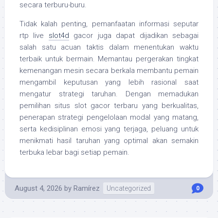
secara terburu-buru.
Tidak kalah penting, pemanfaatan informasi seputar
rtp live
slot4d
gacor juga dapat dijadikan sebagai
salah satu acuan taktis dalam menentukan waktu
terbaik untuk bermain. Memantau pergerakan tingkat
kemenangan mesin secara berkala membantu pemain
mengambil keputusan yang lebih rasional saat
mengatur strategi taruhan. Dengan memadukan
pemilihan situs slot gacor terbaru yang berkualitas,
penerapan strategi pengelolaan modal yang matang,
serta kedisiplinan emosi yang terjaga, peluang untuk
menikmati hasil taruhan yang optimal akan semakin
terbuka lebar bagi setiap pemain.
August 4, 2026
by
Ramírez
Uncategorized
0