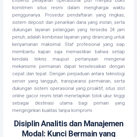
Efisiensi pelayanan operasional pun menjadi bukti
komitmen situs resmi dalam menghargai waktu
penggunanya. Prosedur pendaftaran yang ringkas,
sistem deposit dan penarikan dana yang instan, serta
dukungan layanan pelanggan yang tersedia 24 jam
penuh, adalah kombinasi layanan yang dirancang untuk
kenyamanan maksimal. Staf profesional yang siap
membantu kapan saja memastikan bahwa setiap
kendala teknis maupun pertanyaan mengenai
mekanisme permainan dapat terselesaikan dengan
cepat dan tepat. Dengan perpaduan antara teknologi
server yang tangguh, transparansi permainan, serta
dukungan sistem operasional yang proaktif, situs slot
online gacor resmi telah menetapkan tolok ukur tinggi
sebagai destinasi utama bagi pemain yang
menginginkan kualitas tanpa kompromi.
Disiplin Analitis dan Manajemen
Modal: Kunci Bermain yang