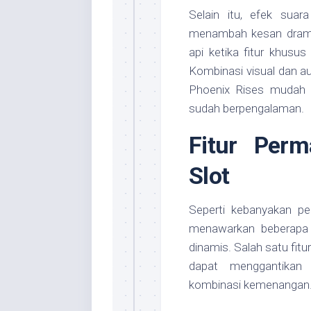
Selain itu, efek sua
menambah kesan dramat
api ketika fitur khusu
Kombinasi visual dan a
Phoenix Rises mudah 
sudah berpengalaman.
Fitur Per
Slot
Seperti kebanyakan pe
menawarkan beberapa 
dinamis. Salah satu fit
dapat menggantikan
kombinasi kemenangan