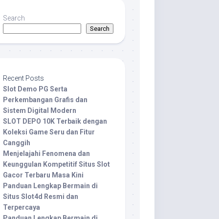
Search
Search
Recent Posts
Slot Demo PG Serta
Perkembangan Grafis dan
Sistem Digital Modern
SLOT DEPO 10K Terbaik dengan
Koleksi Game Seru dan Fitur
Canggih
Menjelajahi Fenomena dan
Keunggulan Kompetitif Situs Slot
Gacor Terbaru Masa Kini
Panduan Lengkap Bermain di
Situs Slot4d Resmi dan
Terpercaya
Panduan Lengkap Bermain di