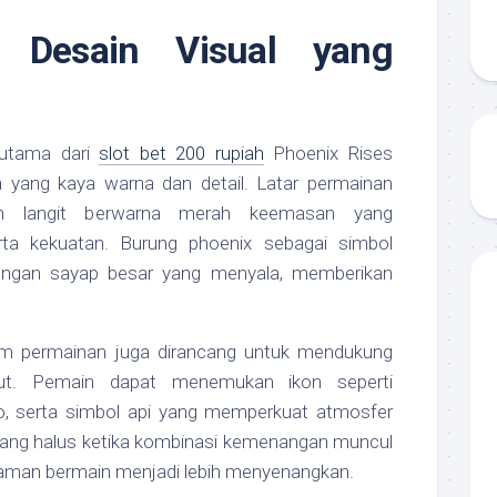
 Desain Visual yang
 utama dari
slot bet 200 rupiah
Phoenix Rises
a yang kaya warna dan detail. Latar permainan
an langit berwarna merah keemasan yang
ta kekuatan. Burung phoenix sebagai simbol
ngan sayap besar yang menyala, memberikan
lam permainan juga dirancang untuk mendukung
but. Pemain dapat menemukan ikon seperti
o, serta simbol api yang memperkuat atmosfer
 yang halus ketika kombinasi kemenangan muncul
man bermain menjadi lebih menyenangkan.