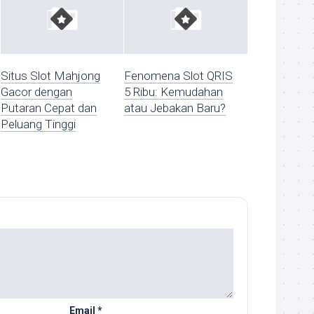
Situs Slot Mahjong
Fenomena Slot QRIS
Gacor dengan
5 Ribu: Kemudahan
Putaran Cepat dan
atau Jebakan Baru?
Peluang Tinggi
Email
*