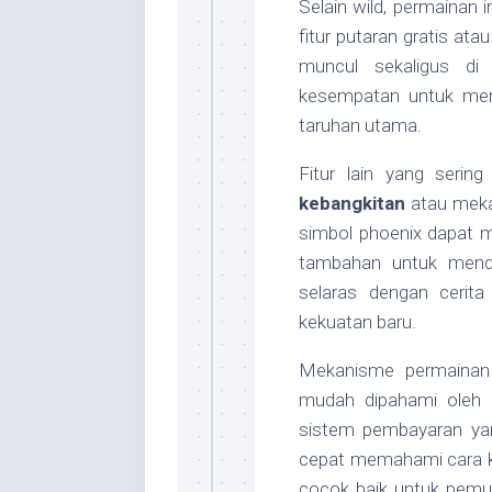
Selain wild, permainan i
fitur putaran gratis at
muncul sekaligus di
kesempatan untuk me
taruhan utama.
Fitur lain yang seri
kebangkitan
atau meka
simbol phoenix dapat 
tambahan untuk menda
selaras dengan cerita
kekuatan baru.
Mekanisme permainan 
mudah dipahami oleh p
sistem pembayaran ya
cepat memahami cara ke
cocok baik untuk pemu