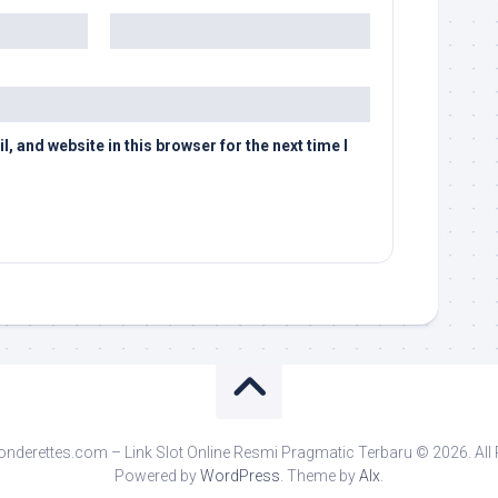
 and website in this browser for the next time I
derettes.com – Link Slot Online Resmi Pragmatic Terbaru © 2026. All 
Powered by
WordPress
. Theme by
Alx
.