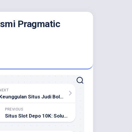
esmi Pragmatic
NEXT
Keunggulan Situs Judi Bola dan Sistem Parlay Modern
PREVIOUS
Situs Slot Depo 10K: Solusi Main Slot Online Modal Terjangkau