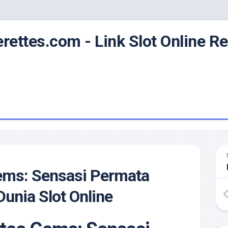
ettes.com - Link Slot Online R
ems: Sensasi Permata
unia Slot Online