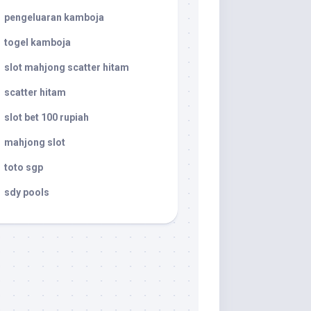
pengeluaran kamboja
togel kamboja
slot mahjong scatter hitam
scatter hitam
slot bet 100 rupiah
mahjong slot
toto sgp
sdy pools