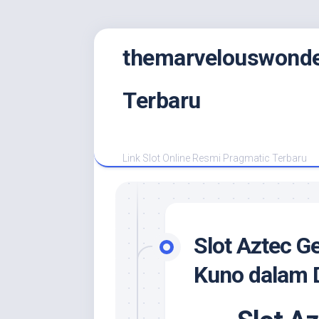
Skip
themarvelouswonder
to
content
Terbaru
Link Slot Online Resmi Pragmatic Terbaru
Slot Aztec G
Kuno dalam D