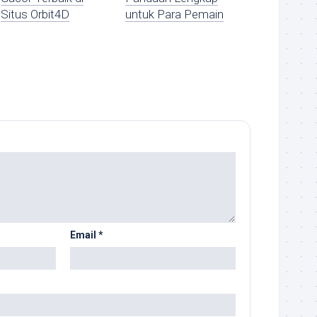
Situs Orbit4D
untuk Para Pemain
Email
*