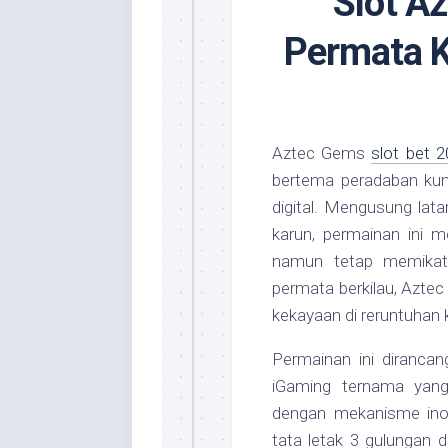
Slot A
Permata K
Aztec Gems
slot bet 2
bertema peradaban kuno
digital. Mengusung lat
karun, permainan ini 
namun tetap memikat
permata berkilau, Azte
kekayaan di reruntuhan k
Permainan ini diranca
iGaming ternama yang 
dengan mekanisme inova
tata letak 3 gulungan