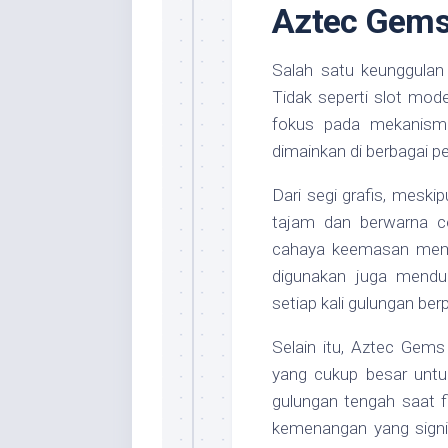
Aztec Gem
Salah satu keunggulan
Tidak seperti slot mod
fokus pada mekanisme
dimainkan di berbagai p
Dari segi grafis, meski
tajam dan berwarna ce
cahaya keemasan memp
digunakan juga mendu
setiap kali gulungan berp
Selain itu, Aztec Ge
yang cukup besar untu
gulungan tengah saat f
kemenangan yang signif