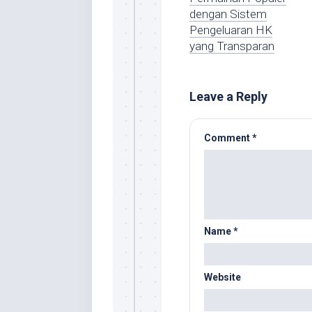
dengan Sistem
Pengeluaran HK
yang Transparan
Leave a Reply
Comment
*
Name
*
Website