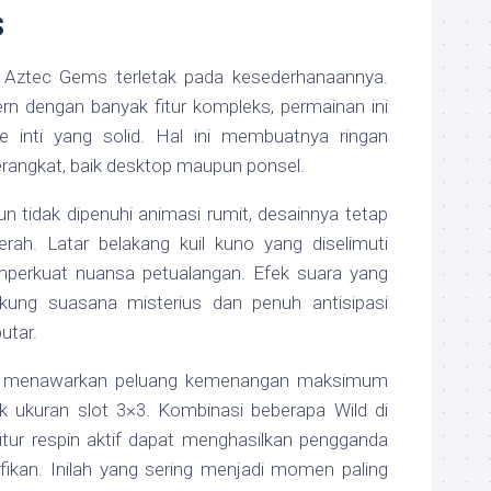
s
 Aztec Gems terletak pada kesederhanaannya.
ern dengan banyak fitur kompleks, permainan ini
 inti yang solid. Hal ini membuatnya ringan
erangkat, baik desktop maupun ponsel.
pun tidak dipenuhi animasi rumit, desainnya tetap
rah. Latar belakang kuil kuno yang diselimuti
erkuat nuansa petualangan. Efek suara yang
kung suasana misterius dan penuh antisipasi
utar.
ms menawarkan peluang kemenangan maksimum
k ukuran slot 3×3. Kombinasi beberapa Wild di
itur respin aktif dapat menghasilkan pengganda
ikan. Inilah yang sering menjadi momen paling