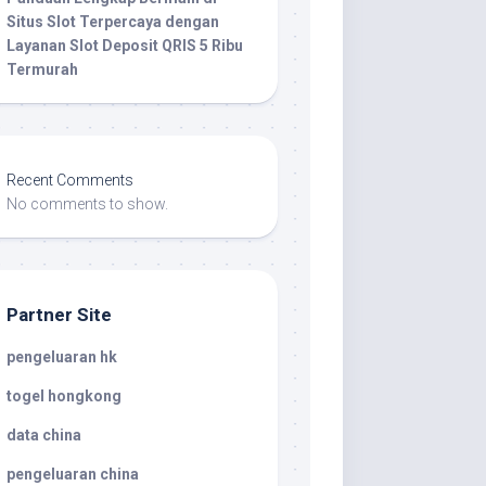
Situs Slot Terpercaya dengan
Layanan Slot Deposit QRIS 5 Ribu
Termurah
Recent Comments
No comments to show.
Partner Site
pengeluaran hk
togel hongkong
data china
pengeluaran china