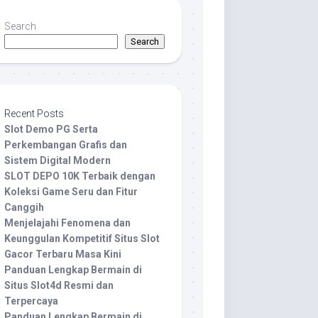
Search
Search
Recent Posts
Slot Demo PG Serta
Perkembangan Grafis dan
Sistem Digital Modern
SLOT DEPO 10K Terbaik dengan
Koleksi Game Seru dan Fitur
Canggih
Menjelajahi Fenomena dan
Keunggulan Kompetitif Situs Slot
Gacor Terbaru Masa Kini
Panduan Lengkap Bermain di
Situs Slot4d Resmi dan
Terpercaya
Panduan Lengkap Bermain di