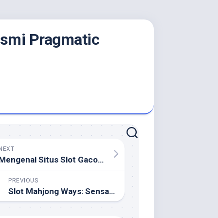
esmi Pragmatic
NEXT
Mengenal Situs Slot Gacor Maxwin: Tempat Terbaik untuk Mendapatkan Kemenangan Besar
PREVIOUS
Slot Mahjong Ways: Sensasi Baru dalam Dunia Permainan Slot