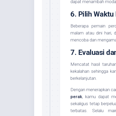
dapat menambah modal 
6. Pilih Wakt
Beberapa pemain perc
malam atau dini hari,
mencoba dan mengamati
7. Evaluasi da
Mencatat hasil taruh
kekalahan sehingga ka
berkelanjutan.
Dengan menerapkan cara
perak
, kamu dapat me
sekaligus tetap berpe
terbatas. Selalu ma