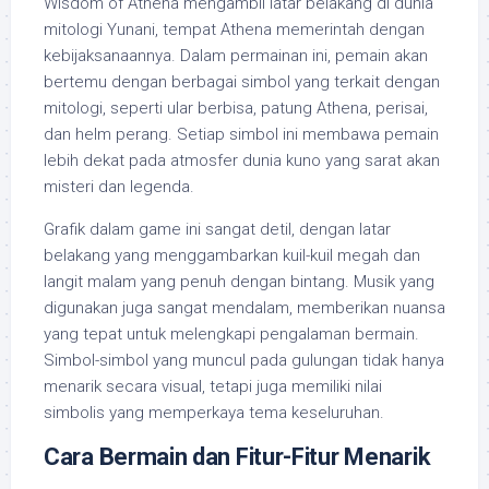
Wisdom of Athena mengambil latar belakang di dunia
mitologi Yunani, tempat Athena memerintah dengan
kebijaksanaannya. Dalam permainan ini, pemain akan
bertemu dengan berbagai simbol yang terkait dengan
mitologi, seperti ular berbisa, patung Athena, perisai,
dan helm perang. Setiap simbol ini membawa pemain
lebih dekat pada atmosfer dunia kuno yang sarat akan
misteri dan legenda.
Grafik dalam game ini sangat detil, dengan latar
belakang yang menggambarkan kuil-kuil megah dan
langit malam yang penuh dengan bintang. Musik yang
digunakan juga sangat mendalam, memberikan nuansa
yang tepat untuk melengkapi pengalaman bermain.
Simbol-simbol yang muncul pada gulungan tidak hanya
menarik secara visual, tetapi juga memiliki nilai
simbolis yang memperkaya tema keseluruhan.
Cara Bermain dan Fitur-Fitur Menarik