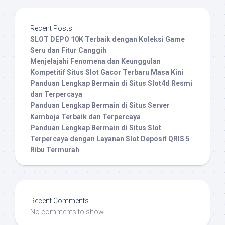
Recent Posts
SLOT DEPO 10K Terbaik dengan Koleksi Game
Seru dan Fitur Canggih
Menjelajahi Fenomena dan Keunggulan
Kompetitif Situs Slot Gacor Terbaru Masa Kini
Panduan Lengkap Bermain di Situs Slot4d Resmi
dan Terpercaya
Panduan Lengkap Bermain di Situs Server
Kamboja Terbaik dan Terpercaya
Panduan Lengkap Bermain di Situs Slot
Terpercaya dengan Layanan Slot Deposit QRIS 5
Ribu Termurah
Recent Comments
No comments to show.