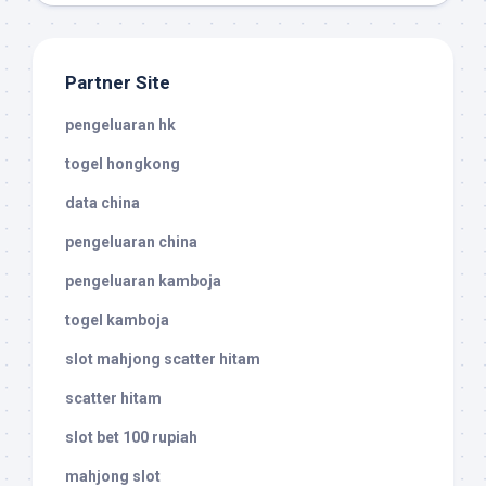
Partner Site
pengeluaran hk
togel hongkong
data china
pengeluaran china
pengeluaran kamboja
togel kamboja
slot mahjong scatter hitam
scatter hitam
slot bet 100 rupiah
mahjong slot