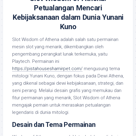
Petualangan Mencari
Kebijaksanaan dalam Dunia Yunani
Kuno
Slot Wisdom of Athena adalah salah satu permainan
mesin slot yang menarik, dikembangkan oleh
pengembang perangkat lunak terkemuka, yaitu
Playtech. Permainan ini
https://pistahouseshamirpet.com/
mengusung tema
mitologi Yunani Kuno, dengan fokus pada Dewi Athena,
yang dikenal sebagai dewi kebijaksanaan, strategi, dan
seni perang. Melalui desain grafis yang memukau dan
fitur permainan yang menarik, Slot Wisdom of Athena
mengajak pemain untuk merasakan petualangan
legendaris di dunia mitologi.
Desain dan Tema Permainan