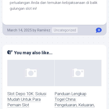
petualangan Anda dan temukan kebijaksanaan di balik
gulungan slot ini!
March 14, 2025
by
Ramírez
Uncategorized
0
You may also like...
Slot Depo 10K: Solusi
Panduan Lengkap
Mudah Untuk Para
Togel China:
Pemain Slot
Pengeluaran, Keluaran,