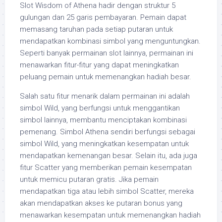
Slot Wisdom of Athena hadir dengan struktur 5
gulungan dan 25 garis pembayaran. Pemain dapat
memasang taruhan pada setiap putaran untuk
mendapatkan kombinasi simbol yang menguntungkan.
Seperti banyak permainan slot lainnya, permainan ini
menawarkan fitur-fitur yang dapat meningkatkan
peluang pemain untuk memenangkan hadiah besar.
Salah satu fitur menarik dalam permainan ini adalah
simbol Wild, yang berfungsi untuk menggantikan
simbol lainnya, membantu menciptakan kombinasi
pemenang. Simbol Athena sendiri berfungsi sebagai
simbol Wild, yang meningkatkan kesempatan untuk
mendapatkan kemenangan besar. Selain itu, ada juga
fitur Scatter yang memberikan pemain kesempatan
untuk memicu putaran gratis. Jika pemain
mendapatkan tiga atau lebih simbol Scatter, mereka
akan mendapatkan akses ke putaran bonus yang
menawarkan kesempatan untuk memenangkan hadiah