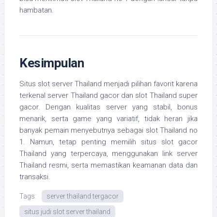
hambatan.
Kesimpulan
Situs slot server Thailand menjadi pilihan favorit karena
terkenal server Thailand gacor dan slot Thailand super
gacor. Dengan kualitas server yang stabil, bonus
menarik, serta game yang variatif, tidak heran jika
banyak pemain menyebutnya sebagai slot Thailand no
1. Namun, tetap penting memilih situs slot gacor
Thailand yang terpercaya, menggunakan link server
Thailand resmi, serta memastikan keamanan data dan
transaksi.
Tags:
server thailand tergacor
situs judi slot server thailand