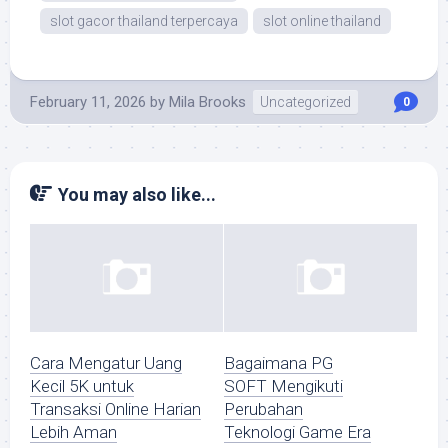
slot gacor thailand terpercaya
slot online thailand
February 11, 2026
by
Mila Brooks
Uncategorized
0
You may also like...
Cara Mengatur Uang
Bagaimana PG
Kecil 5K untuk
SOFT Mengikuti
Transaksi Online Harian
Perubahan
Lebih Aman
Teknologi Game Era