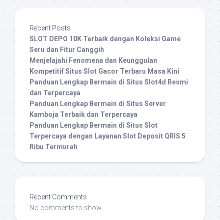
Recent Posts
SLOT DEPO 10K Terbaik dengan Koleksi Game
Seru dan Fitur Canggih
Menjelajahi Fenomena dan Keunggulan
Kompetitif Situs Slot Gacor Terbaru Masa Kini
Panduan Lengkap Bermain di Situs Slot4d Resmi
dan Terpercaya
Panduan Lengkap Bermain di Situs Server
Kamboja Terbaik dan Terpercaya
Panduan Lengkap Bermain di Situs Slot
Terpercaya dengan Layanan Slot Deposit QRIS 5
Ribu Termurah
Recent Comments
No comments to show.