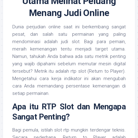
Utama Melihat Peluang
Menang Judi Online
Dunia perjudian online saat ini berkembang sangat
pesat, dan salah satu permainan yang paling
mendominasi adalah judi slot. Bagi para pemain,
meraih kemenangan tentu menjadi target utama.
Namun, tahukah Anda bahwa ada satu metrik penting
yang wajib dipahami sebelum memutar mesin digital
tersebut? Metrik itu adalah rtp slot (Return to Player).
Mengetahui cara kerja indikator ini akan mengubah
cara Anda memandang persentase kemenangan di
setiap permainan.
Apa itu RTP Slot dan Mengapa
Sangat Penting?
Bagi pemula, istilah slot rtp mungkin terdengar teknis.
Secara sederhana, Return to Player adalah