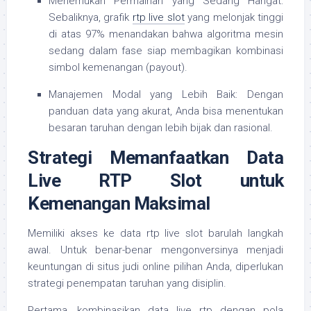
Menemukan Permainan yang Sedang Hangat:
Sebaliknya, grafik
rtp live slot
yang melonjak tinggi
di atas 97% menandakan bahwa algoritma mesin
sedang dalam fase siap membagikan kombinasi
simbol kemenangan (
payout
).
Manajemen Modal yang Lebih Baik: Dengan
panduan data yang akurat, Anda bisa menentukan
besaran taruhan dengan lebih bijak dan rasional.
Strategi Memanfaatkan Data
Live RTP Slot untuk
Kemenangan Maksimal
Memiliki akses ke data rtp live slot barulah langkah
awal. Untuk benar-benar mengonversinya menjadi
keuntungan di situs judi online pilihan Anda, diperlukan
strategi penempatan taruhan yang disiplin.
Pertama, kombinasikan data live rtp dengan pola