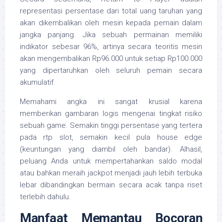
representasi persentase dari total uang taruhan yang
akan dikembalikan oleh mesin kepada pemain dalam
jangka panjang. Jika sebuah permainan memiliki
indikator sebesar 96%, artinya secara teoritis mesin
akan mengembalikan Rp96.000 untuk setiap Rp100.000
yang dipertaruhkan oleh seluruh pemain secara
akumulatif.
Memahami angka ini sangat krusial karena
memberikan gambaran logis mengenai tingkat risiko
sebuah game. Semakin tinggi persentase yang tertera
pada rtp slot, semakin kecil pula
house edge
(keuntungan yang diambil oleh bandar). Alhasil,
peluang Anda untuk mempertahankan saldo modal
atau bahkan meraih
jackpot
menjadi jauh lebih terbuka
lebar dibandingkan bermain secara acak tanpa riset
terlebih dahulu.
Manfaat Memantau Bocoran