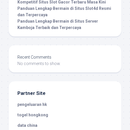
Kompetitif Situs Slot Gacor Terbaru Masa Kini
Panduan Lengkap Bermain di Situs Slot4d Resmi
dan Terpercaya
Panduan Lengkap Bermain di Situs Server
Kamboja Terbaik dan Terpercaya
Recent Comments
No comments to show.
Partner Site
pengeluaran hk
togel hongkong
data china