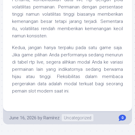
volatilitas permainan. Permainan dengan persentase
tinggi namun volatilitas tinggi biasanya memberikan
kemenangan besar tetapi jarang terjadi. Sementara
itu, volatilitas rendah memberikan kemenangan kecil
namun konsisten.
Kedua, jangan hanya terpaku pada satu game saja.
Jika game pilihan Anda performanya sedang menurun
di tabel rtp live, segera alihkan modal Anda ke variasi
permainan lain yang indikatornya sedang berwarna
hijau atau tinggi. Fleksibilitas dalam membaca
pergerakan data adalah modal terkuat bagi seorang
pemain slot modern saat ini.
June 16, 2026
by
Ramírez
Uncategorized
0