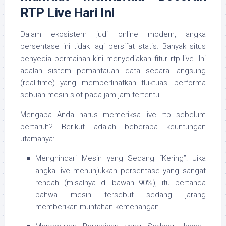
RTP Live Hari Ini
Dalam ekosistem judi online modern, angka
persentase ini tidak lagi bersifat statis. Banyak situs
penyedia permainan kini menyediakan fitur rtp live. Ini
adalah sistem pemantauan data secara langsung
(
real-time
) yang memperlihatkan fluktuasi performa
sebuah mesin slot pada jam-jam tertentu.
Mengapa Anda harus memeriksa live rtp sebelum
bertaruh? Berikut adalah beberapa keuntungan
utamanya:
Menghindari Mesin yang Sedang “Kering”: Jika
angka live menunjukkan persentase yang sangat
rendah (misalnya di bawah 90%), itu pertanda
bahwa mesin tersebut sedang jarang
memberikan muntahan kemenangan.