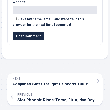
Website
Save my name, email, and website in this
browser for the next time I comment.
NEXT
Keajaiban Slot Starlight Princess 1000: Simak Fitur dan Sensasi Bermainnya
PREVIOUS
Slot Phoenix Rises: Tema, Fitur, dan Daya Tarik Permainan