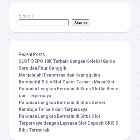
Search
Search
Recent Posts
SLOT DEPO 10K Terbaik dengan Koleksi Game
Seru dan Fitur Canggih
Menjelajahi Fenomena dan Keunggulan
Kompetitif Situs Slot Gacor Terbaru Masa Kini
Panduan Lengkap Bermain di Situs Slot4d Resmi
dan Terpercaya
Panduan Lengkap Bermain di Situs Server
Kamboja Terbaik dan Terpercaya
Panduan Lengkap Bermain di Situs Slot
Terpercaya dengan Layanan Slot Deposit QRIS 5
Ribu Termurah