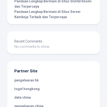
Panduan Lengkap Bermain di Situs Slot4d Resmi
dan Terpercaya
Panduan Lengkap Bermain di Situs Server
Kamboja Terbaik dan Terpercaya
Recent Comments
No comments to show.
Partner Site
pengeluaran hk
togel hongkong
data china
pengeluaran china