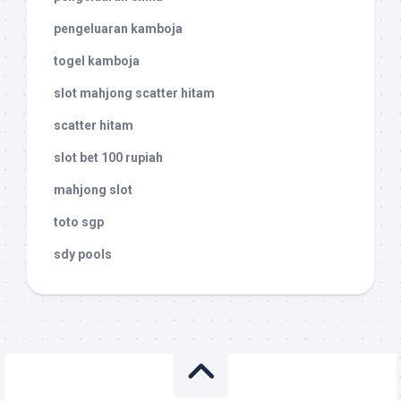
pengeluaran kamboja
togel kamboja
slot mahjong scatter hitam
scatter hitam
slot bet 100 rupiah
mahjong slot
toto sgp
sdy pools