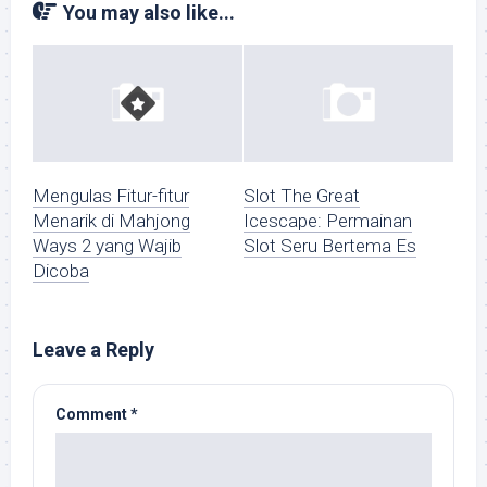
You may also like...
Mengulas Fitur-fitur
Slot The Great
Menarik di Mahjong
Icescape: Permainan
Ways 2 yang Wajib
Slot Seru Bertema Es
Dicoba
Leave a Reply
Comment
*