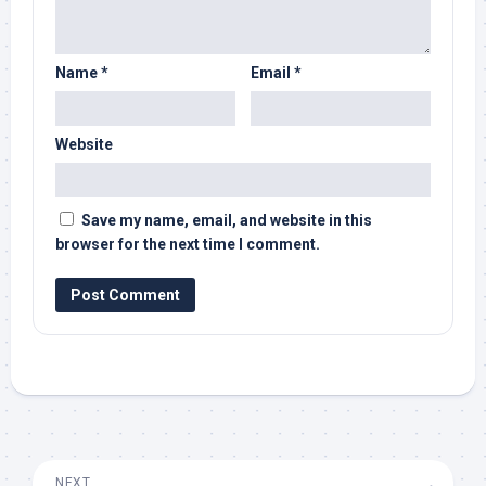
Name
*
Email
*
Website
Save my name, email, and website in this
browser for the next time I comment.
NEXT