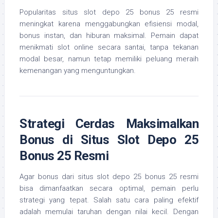
Popularitas situs slot depo 25 bonus 25 resmi
meningkat karena menggabungkan efisiensi modal,
bonus instan, dan hiburan maksimal. Pemain dapat
menikmati slot online secara santai, tanpa tekanan
modal besar, namun tetap memiliki peluang meraih
kemenangan yang menguntungkan.
Strategi Cerdas Maksimalkan
Bonus di Situs Slot Depo 25
Bonus 25 Resmi
Agar bonus dari situs slot depo 25 bonus 25 resmi
bisa dimanfaatkan secara optimal, pemain perlu
strategi yang tepat. Salah satu cara paling efektif
adalah memulai taruhan dengan nilai kecil. Dengan