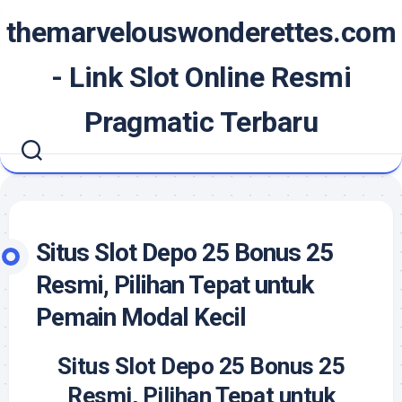
Skip
themarvelouswonderettes.com
to
content
- Link Slot Online Resmi
Pragmatic Terbaru
Situs Slot Depo 25 Bonus 25
Resmi, Pilihan Tepat untuk
Pemain Modal Kecil
Situs Slot Depo 25 Bonus 25
Resmi, Pilihan Tepat untuk