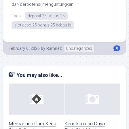
dan berpotensi menguntungkan.
Tags:
deposit 25 bonus 25
slot depo 25 bonus 25 bebas ip
February 6, 2026
by
Ramírez
Uncategorized
0
You may also like...
Memahami Cara Kerja
Keunikan dan Daya