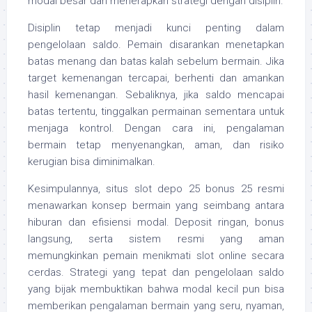
modal besar dan menerapkan strategi dengan disiplin.
Disiplin tetap menjadi kunci penting dalam
pengelolaan saldo. Pemain disarankan menetapkan
batas menang dan batas kalah sebelum bermain. Jika
target kemenangan tercapai, berhenti dan amankan
hasil kemenangan. Sebaliknya, jika saldo mencapai
batas tertentu, tinggalkan permainan sementara untuk
menjaga kontrol. Dengan cara ini, pengalaman
bermain tetap menyenangkan, aman, dan risiko
kerugian bisa diminimalkan.
Kesimpulannya, situs slot depo 25 bonus 25 resmi
menawarkan konsep bermain yang seimbang antara
hiburan dan efisiensi modal. Deposit ringan, bonus
langsung, serta sistem resmi yang aman
memungkinkan pemain menikmati slot online secara
cerdas. Strategi yang tepat dan pengelolaan saldo
yang bijak membuktikan bahwa modal kecil pun bisa
memberikan pengalaman bermain yang seru, nyaman,