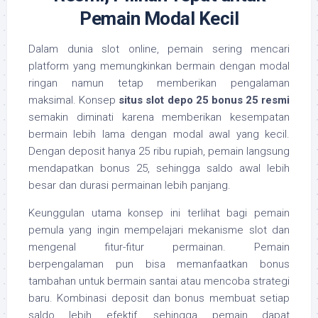
Pemain Modal Kecil
Dalam dunia slot online, pemain sering mencari
platform yang memungkinkan bermain dengan modal
ringan namun tetap memberikan pengalaman
maksimal. Konsep
situs slot depo 25 bonus 25 resmi
semakin diminati karena memberikan kesempatan
bermain lebih lama dengan modal awal yang kecil.
Dengan deposit hanya 25 ribu rupiah, pemain langsung
mendapatkan bonus 25, sehingga saldo awal lebih
besar dan durasi permainan lebih panjang.
Keunggulan utama konsep ini terlihat bagi pemain
pemula yang ingin mempelajari mekanisme slot dan
mengenal fitur-fitur permainan. Pemain
berpengalaman pun bisa memanfaatkan bonus
tambahan untuk bermain santai atau mencoba strategi
baru. Kombinasi deposit dan bonus membuat setiap
saldo lebih efektif, sehingga pemain dapat