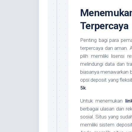
Menemukan 
Terpercaya
Penting bagi para pem
terpercaya dan aman. 
pilih memiliki lisens
melindungi data dan tr
biasanya menawarkan be
opsi deposit yang fleksi
5k
.
Untuk menemukan
li
berbagai ulasan dan re
sosial. Situs yang sud
memiliki sistem deposi