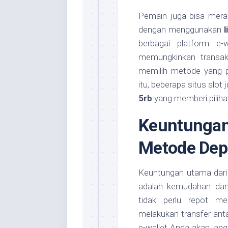
Pemain juga bisa mer
dengan menggunakan
l
berbagai platform e-
memungkinkan transaks
memilih metode yang p
itu, beberapa situs slo
5rb
yang memberi piliha
Keuntunga
Metode Depo
Keuntungan utama da
adalah kemudahan dan
tidak perlu repot m
melakukan transfer ant
e-wallet Anda akan lan