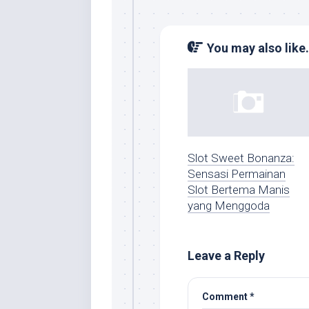
You may also like.
Slot Sweet Bonanza:
Sensasi Permainan
Slot Bertema Manis
yang Menggoda
Leave a Reply
Comment
*