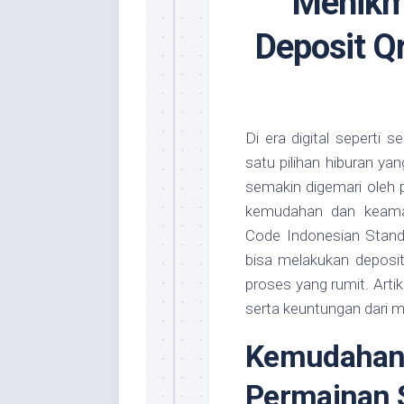
Menikm
Deposit Q
Di era digital seperti 
satu pilihan hiburan y
semakin digemari oleh
kemudahan dan keaman
Code Indonesian Stan
bisa melakukan deposi
proses yang rumit. Art
serta keuntungan dari m
Kemudahan 
Permainan S