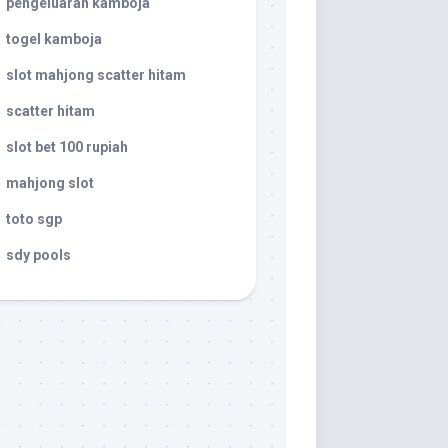
pengeluaran kamboja
togel kamboja
slot mahjong scatter hitam
scatter hitam
slot bet 100 rupiah
mahjong slot
toto sgp
sdy pools