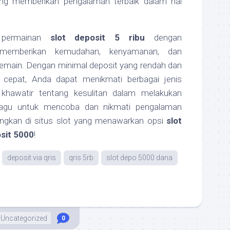
ang memberikan pengalaman terbaik dalam hal
, permainan
slot deposit 5 ribu
dengan
memberikan kemudahan, kenyamanan, dan
emain. Dengan minimal deposit yang rendah dan
 cepat, Anda dapat menikmati berbagai jenis
 khawatir tentang kesulitan dalam melakukan
ragu untuk mencoba dan nikmati pengalaman
gkan di situs slot yang menawarkan opsi
slot
osit 5000
!
deposit via qris
qris 5rb
slot depo 5000 dana
Uncategorized
0