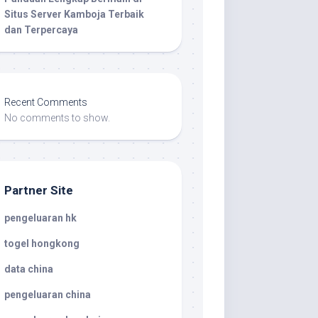
Situs Server Kamboja Terbaik
dan Terpercaya
Recent Comments
No comments to show.
Partner Site
pengeluaran hk
togel hongkong
data china
pengeluaran china