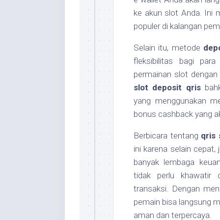
ke akun slot Anda. In
populer di kalangan pem
Selain itu, metode
dep
fleksibilitas bagi pa
permainan slot dengan 
slot deposit qris
bahk
yang menggunakan met
bonus cashback yang a
Berbicara tentang
qris 
ini karena selain cepat
banyak lembaga keuan
tidak perlu khawati
transaksi. Dengan me
pemain bisa langsung 
aman dan terpercaya.