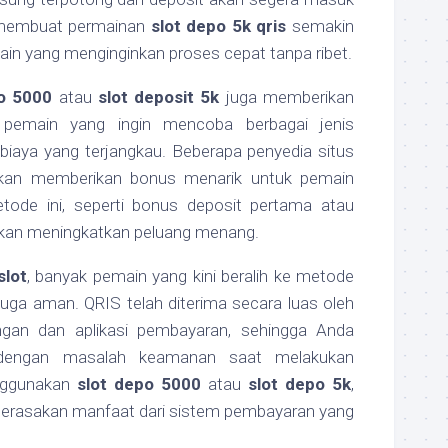
i membuat permainan
slot depo 5k qris
semakin
ain yang menginginkan proses cepat tanpa ribet.
o 5000
atau
slot deposit 5k
juga memberikan
ra pemain yang ingin mencoba berbagai jenis
biaya yang terjangkau. Beberapa penyedia situs
an memberikan bonus menarik untuk pemain
ode ini, seperti bonus deposit pertama atau
kan meningkatkan peluang menang.
slot
, banyak pemain yang kini beralih ke metode
, juga aman. QRIS telah diterima secara luas oleh
gan dan aplikasi pembayaran, sehingga Anda
r dengan masalah keamanan saat melakukan
nggunakan
slot depo 5000
atau
slot depo 5k
,
merasakan manfaat dari sistem pembayaran yang