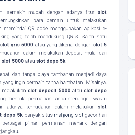
kini semakin mudah dengan adanya fitur
slot
mungkinkan para pemain untuk melakukan
an memindai QR code menggunakan aplikasi e-
nking yang telah mendukung QRIS. Salah satu
slot qris 5000
atau yang dikenal dengan
slot 5
mudahan dalam melakukan deposit mulai dari
i
slot 5000
atau
slot depo 5k
.
cepat dan tanpa biaya tambahan menjadi daya
n yang ingin bermain tanpa hambatan. Misalnya,
uk melakukan
slot deposit 5000
atau
slot depo
sung memulai permainan tanpa menunggu waktu
ngan adanya kemudahan dalam melakukan
slot
ot depo 5k
, banyak situs
mahjong slot
gacor hari
 berbagai pilihan permainan menarik dengan
rjangkau.