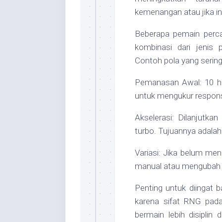
kemenangan atau jika in
Beberapa pemain perca
kombinasi dari jenis 
Contoh pola yang sering
Pemanasan Awal: 10 hi
untuk mengukur respon
Akselerasi: Dilanjutk
turbo. Tujuannya adalah
Variasi: Jika belum me
manual atau mengubah j
Penting untuk diingat 
karena sifat RNG pad
bermain lebih disipli