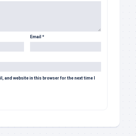
Email
*
 and website in this browser for the next time I