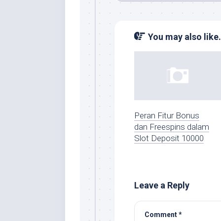
You may also like.
Peran Fitur Bonus
dan Freespins dalam
Slot Deposit 10000
Leave a Reply
Comment
*