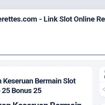
ettes.com - Link Slot Online R
 Keseruan Bermain Slot
 25 Bonus 25