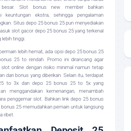
l besar. Slot bonus new member bahkan
i keuntungan ekstra, sehingga pengalaman
ngkan. Situs depo 25 bonus 25 pun menyediakan
rmasuk slot gacor depo 25 bonus 25 yang terkenal
ebih tinggi.
 bermain lebih hemat, ada opsi depo 25 bonus 25
bonus 25 to rendah. Promo ini dirancang agar
slot online dengan risiko minimal namun tetap
dari bonus yang diberikan. Selain itu, terdapat
25 to 3x dan depo 25 bonus 25 to 5x yang
tan menggandakan kemenangan, menambah
ara penggemar slot. Bahkan link depo 25 bonus
 25 bonus 25 memudahkan pemain untuk langsung
 ribet.
nfaatkan Deposit 25