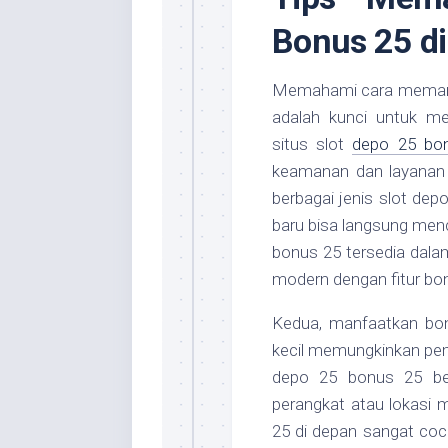
Bonus 25 di 
Memahami cara memanfaa
adalah kunci untuk me
situs slot
depo 25 bon
keamanan dan layanan t
berbagai jenis slot de
baru bisa langsung men
bonus 25 tersedia dalam 
modern dengan fitur bo
Kedua, manfaatkan bo
kecil memungkinkan pem
depo 25 bonus 25 beb
perangkat atau lokasi
25 di depan sangat coc