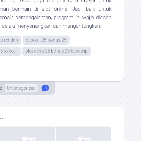
romo, tetapi juga menjadi cara efektif untuk
an bermain di slot online. Jadi, baik untuk
main berpengalaman, program ini wajib dicoba
in selalu menyenangkan dan menguntungkan.
to rendah
deposit 25 bonus 25
5 to kecil
slot depo 25 bonus 25 bebas ip
ez
Uncategorized
0
..