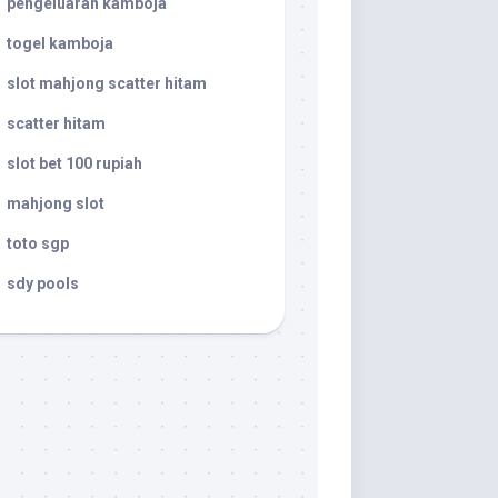
pengeluaran kamboja
togel kamboja
slot mahjong scatter hitam
scatter hitam
slot bet 100 rupiah
mahjong slot
toto sgp
sdy pools