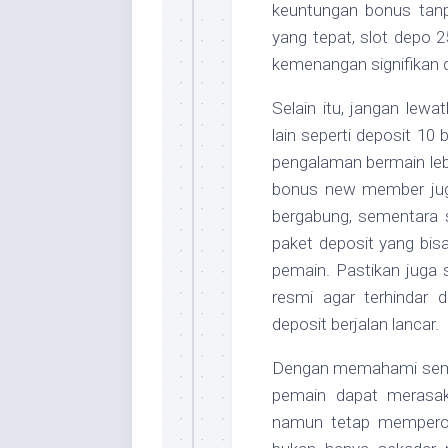
keuntungan bonus tan
yang tepat, slot depo
kemenangan signifikan 
Selain itu, jangan le
lain seperti deposit 1
pengalaman bermain le
bonus new member juga
bergabung, sementara 
paket deposit yang bi
pemain. Pastikan juga 
resmi agar terhindar 
deposit berjalan lancar.
Dengan memahami semu
pemain dapat merasak
namun tetap mempero