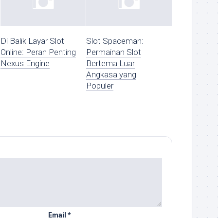
Di Balik Layar Slot
Slot Spaceman:
Online: Peran Penting
Permainan Slot
Nexus Engine
Bertema Luar
Angkasa yang
Populer
Email
*