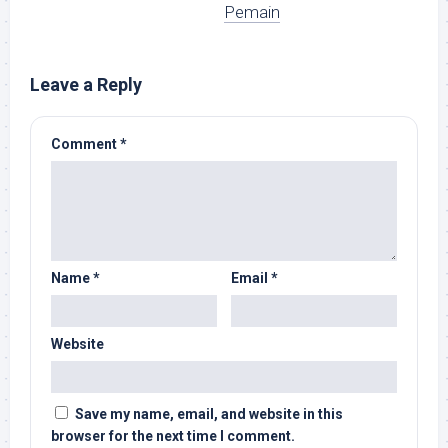
Pemain
Leave a Reply
Comment
*
Name
*
Email
*
Website
Save my name, email, and website in this
browser for the next time I comment.