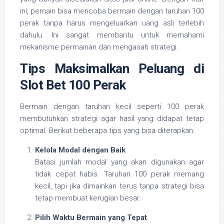
ini, pemain bisa mencoba bermain dengan taruhan 100
perak tanpa harus mengeluarkan uang asli terlebih
dahulu. Ini sangat membantu untuk memahami
mekanisme permainan dan mengasah strategi.
Tips Maksimalkan Peluang di
Slot Bet 100 Perak
Bermain dengan taruhan kecil seperti 100 perak
membutuhkan strategi agar hasil yang didapat tetap
optimal. Berikut beberapa tips yang bisa diterapkan:
Kelola Modal dengan Baik
Batasi jumlah modal yang akan digunakan agar
tidak cepat habis. Taruhan 100 perak memang
kecil, tapi jika dimainkan terus tanpa strategi bisa
tetap membuat kerugian besar.
Pilih Waktu Bermain yang Tepat