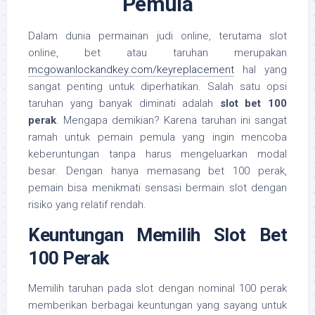
Pemula
Dalam dunia permainan judi online, terutama slot
online, bet atau taruhan merupakan
mcgowanlockandkey.com/keyreplacement
hal yang
sangat penting untuk diperhatikan. Salah satu opsi
taruhan yang banyak diminati adalah
slot bet 100
perak
. Mengapa demikian? Karena taruhan ini sangat
ramah untuk pemain pemula yang ingin mencoba
keberuntungan tanpa harus mengeluarkan modal
besar. Dengan hanya memasang bet 100 perak,
pemain bisa menikmati sensasi bermain slot dengan
risiko yang relatif rendah.
Keuntungan Memilih Slot Bet
100 Perak
Memilih taruhan pada slot dengan nominal 100 perak
memberikan berbagai keuntungan yang sayang untuk