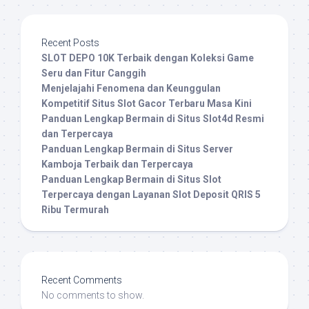
Recent Posts
SLOT DEPO 10K Terbaik dengan Koleksi Game
Seru dan Fitur Canggih
Menjelajahi Fenomena dan Keunggulan
Kompetitif Situs Slot Gacor Terbaru Masa Kini
Panduan Lengkap Bermain di Situs Slot4d Resmi
dan Terpercaya
Panduan Lengkap Bermain di Situs Server
Kamboja Terbaik dan Terpercaya
Panduan Lengkap Bermain di Situs Slot
Terpercaya dengan Layanan Slot Deposit QRIS 5
Ribu Termurah
Recent Comments
No comments to show.