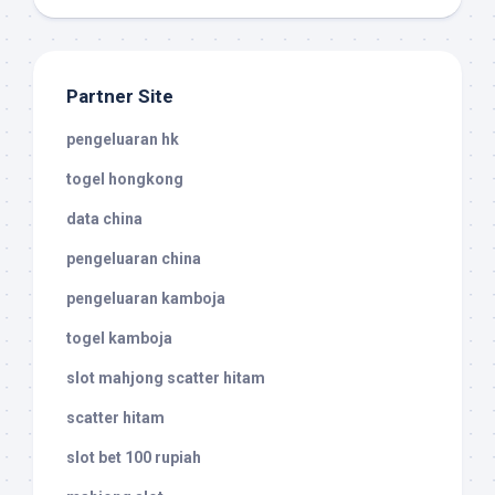
Partner Site
pengeluaran hk
togel hongkong
data china
pengeluaran china
pengeluaran kamboja
togel kamboja
slot mahjong scatter hitam
scatter hitam
slot bet 100 rupiah