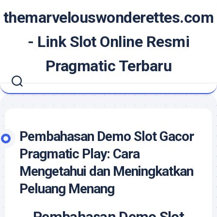
Skip
themarvelouswonderettes.com
to
content
- Link Slot Online Resmi
Pragmatic Terbaru
Pembahasan Demo Slot Gacor
Pragmatic Play: Cara
Mengetahui dan Meningkatkan
Peluang Menang
Pembahasan Demo Slot