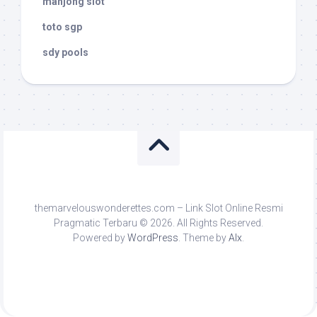
mahjong slot
toto sgp
sdy pools
themarvelouswonderettes.com – Link Slot Online Resmi
Pragmatic Terbaru © 2026. All Rights Reserved.
Powered by
WordPress
. Theme by
Alx
.