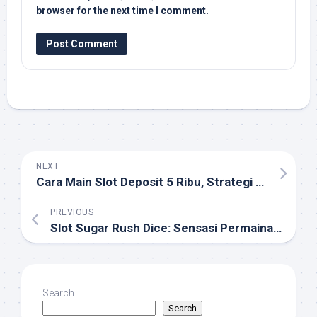
browser for the next time I comment.
NEXT
Cara Main Slot Deposit 5 Ribu, Strategi Gacor untuk Pemula dan Pro
PREVIOUS
Slot Sugar Rush Dice: Sensasi Permainan Slot yang Manis dan Menguntungkan
Search
Search