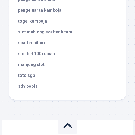
pengeluaran kamboja
togel kamboja
slot mahjong scatter hitam
scatter hitam
slot bet 100 rupiah
mahjong slot
toto sgp
sdy pools