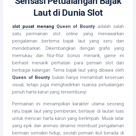
Sensasi Petualangan Bajak
Laut di Dunia Slot
slot pusat menang
Queen of Bounty
adalah salah
satu permainan slot online yang menawarkan
pengalaman bertema bajak laut yang seru dan
mendebarkan. Dikembangkan dengan grafis yang
memukau dan fitur-fitur bonus menarik, game ini
berhasil menarik perhatian para pemain slot dari
berbagai kalangan. Tema bajak laut yang dibawa oleh
Queen of Bounty
bukan hanya menambah keseruan
visual, tetapi juga menghadirkan nuansa petualangan
penuh harta karun yang tersembunyi.
Permainan ini menampilkan karakter utama seorang
ratu bajak laut yang pemberani, berlayar di lautan luas
untuk mencari harta karun yang berlimpah. Musik latar
yang epik dan animasi dinamis membuat pengalaman
bermain semakin hidup, seolah pemain ikut berada di