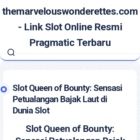
Skip
themarvelouswonderettes.com
to
content
- Link Slot Online Resmi
Pragmatic Terbaru
Slot Queen of Bounty: Sensasi
Petualangan Bajak Laut di
Dunia Slot
Slot Queen of Bounty: