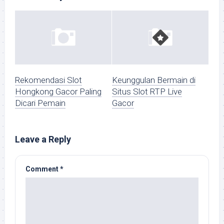
Rekomendasi Slot
Keunggulan Bermain di
Hongkong Gacor Paling
Situs Slot RTP Live
Dicari Pemain
Gacor
Leave a Reply
Comment
*