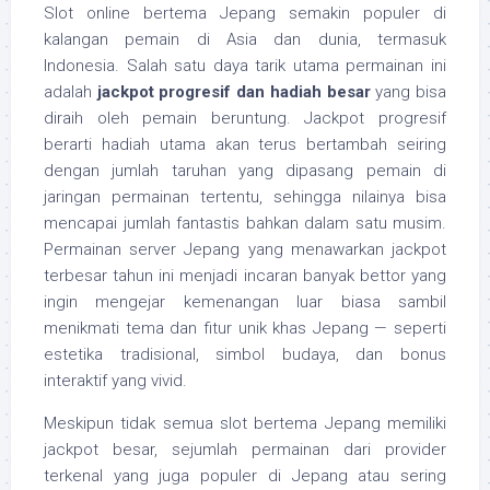
Slot online bertema Jepang semakin populer di
kalangan pemain di Asia dan dunia, termasuk
Indonesia. Salah satu daya tarik utama permainan ini
adalah
jackpot progresif dan hadiah besar
yang bisa
diraih oleh pemain beruntung. Jackpot progresif
berarti hadiah utama akan terus bertambah seiring
dengan jumlah taruhan yang dipasang pemain di
jaringan permainan tertentu, sehingga nilainya bisa
mencapai jumlah fantastis bahkan dalam satu musim.
Permainan server Jepang yang menawarkan jackpot
terbesar tahun ini menjadi incaran banyak bettor yang
ingin mengejar kemenangan luar biasa sambil
menikmati tema dan fitur unik khas Jepang — seperti
estetika tradisional, simbol budaya, dan bonus
interaktif yang vivid.
Meskipun tidak semua slot bertema Jepang memiliki
jackpot besar, sejumlah permainan dari provider
terkenal yang juga populer di Jepang atau sering