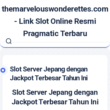
Skip
themarvelouswonderettes.com
to
content
- Link Slot Online Resmi
Pragmatic Terbaru
Slot Server Jepang dengan
Jackpot Terbesar Tahun Ini
Slot Server Jepang dengan
Jackpot Terbesar Tahun Ini