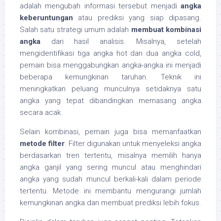
adalah mengubah informasi tersebut menjadi
angka
keberuntungan
atau prediksi yang siap dipasang.
Salah satu strategi umum adalah
membuat kombinasi
angka
dari hasil analisis. Misalnya, setelah
mengidentifikasi tiga angka hot dan dua angka cold,
pemain bisa menggabungkan angka-angka ini menjadi
beberapa kemungkinan taruhan. Teknik ini
meningkatkan peluang munculnya setidaknya satu
angka yang tepat dibandingkan memasang angka
secara acak.
Selain kombinasi, pemain juga bisa memanfaatkan
metode filter
. Filter digunakan untuk menyeleksi angka
berdasarkan tren tertentu, misalnya memilih hanya
angka ganjil yang sering muncul atau menghindari
angka yang sudah muncul berkali-kali dalam periode
tertentu. Metode ini membantu mengurangi jumlah
kemungkinan angka dan membuat prediksi lebih fokus.