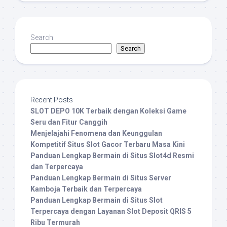
Search
Search
Recent Posts
SLOT DEPO 10K Terbaik dengan Koleksi Game
Seru dan Fitur Canggih
Menjelajahi Fenomena dan Keunggulan
Kompetitif Situs Slot Gacor Terbaru Masa Kini
Panduan Lengkap Bermain di Situs Slot4d Resmi
dan Terpercaya
Panduan Lengkap Bermain di Situs Server
Kamboja Terbaik dan Terpercaya
Panduan Lengkap Bermain di Situs Slot
Terpercaya dengan Layanan Slot Deposit QRIS 5
Ribu Termurah