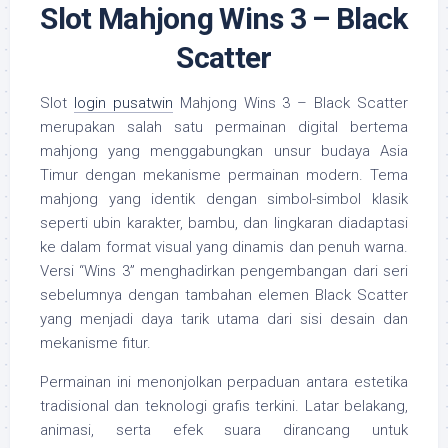
Slot Mahjong Wins 3 – Black
Scatter
Slot
login pusatwin
Mahjong Wins 3 – Black Scatter
merupakan salah satu permainan digital bertema
mahjong yang menggabungkan unsur budaya Asia
Timur dengan mekanisme permainan modern. Tema
mahjong yang identik dengan simbol-simbol klasik
seperti ubin karakter, bambu, dan lingkaran diadaptasi
ke dalam format visual yang dinamis dan penuh warna.
Versi “Wins 3” menghadirkan pengembangan dari seri
sebelumnya dengan tambahan elemen Black Scatter
yang menjadi daya tarik utama dari sisi desain dan
mekanisme fitur.
Permainan ini menonjolkan perpaduan antara estetika
tradisional dan teknologi grafis terkini. Latar belakang,
animasi, serta efek suara dirancang untuk