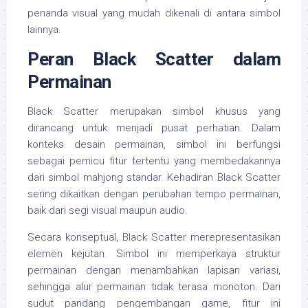
penanda visual yang mudah dikenali di antara simbol
lainnya.
Peran Black Scatter dalam
Permainan
Black Scatter merupakan simbol khusus yang
dirancang untuk menjadi pusat perhatian. Dalam
konteks desain permainan, simbol ini berfungsi
sebagai pemicu fitur tertentu yang membedakannya
dari simbol mahjong standar. Kehadiran Black Scatter
sering dikaitkan dengan perubahan tempo permainan,
baik dari segi visual maupun audio.
Secara konseptual, Black Scatter merepresentasikan
elemen kejutan. Simbol ini memperkaya struktur
permainan dengan menambahkan lapisan variasi,
sehingga alur permainan tidak terasa monoton. Dari
sudut pandang pengembangan game, fitur ini