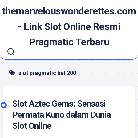
Skip
themarvelouswonderettes.com
to
content
- Link Slot Online Resmi
Pragmatic Terbaru
slot pragmatic bet 200
Slot Aztec Gems: Sensasi
Permata Kuno dalam Dunia
Slot Online