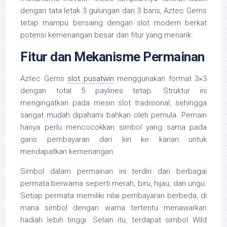
dengan tata letak 3 gulungan dan 3 baris, Aztec Gems
tetap mampu bersaing dengan slot modern berkat
potensi kemenangan besar dan fitur yang menarik.
Fitur dan Mekanisme Permainan
Aztec Gems
slot pusatwin
menggunakan format 3×3
dengan total 5 paylines tetap. Struktur ini
mengingatkan pada mesin slot tradisional, sehingga
sangat mudah dipahami bahkan oleh pemula. Pemain
hanya perlu mencocokkan simbol yang sama pada
garis pembayaran dari kiri ke kanan untuk
mendapatkan kemenangan.
Simbol dalam permainan ini terdiri dari berbagai
permata berwarna seperti merah, biru, hijau, dan ungu.
Setiap permata memiliki nilai pembayaran berbeda, di
mana simbol dengan warna tertentu menawarkan
hadiah lebih tinggi. Selain itu, terdapat simbol Wild