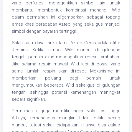
yang berfungsi menggantikan simbol lain untuk
membantu membentuk kombinasi menang. Wild
dalam permainan ini digambarkan sebagai topeng
emas khas peradaban Aztec, yang sekaligus menjadi
simbol dengan bayaran tertinggi.
Salah satu daya tarik utama Aztec Gems adalah fitur
Respins. Ketika simbol Wild muncul di gulungan
tengah, pemain akan mendapatkan respin tambahan.
Jika selama respin muncul Wild lagi di posisi yang
sama, jumlah respin akan di-reset. Mekanisme ini
memberikan peluang bagi pemain untuk
mengumpulkan beberapa Wild sekaligus di gulungan
tengah, sehingga potensi kemenangan meningkat
secara signifikan.
Permainan ini juga memiliki tingkat volatilitas tinggi.
Artinya, kemenangan mungkin tidak terlalu sering
muncul, tetapi sekali didapatkan, nilainya bisa cukup