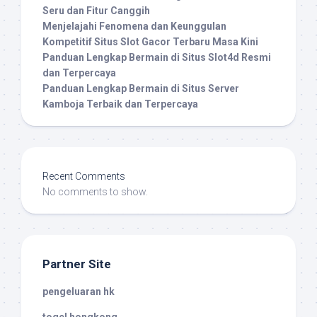
Seru dan Fitur Canggih
Menjelajahi Fenomena dan Keunggulan
Kompetitif Situs Slot Gacor Terbaru Masa Kini
Panduan Lengkap Bermain di Situs Slot4d Resmi
dan Terpercaya
Panduan Lengkap Bermain di Situs Server
Kamboja Terbaik dan Terpercaya
Recent Comments
No comments to show.
Partner Site
pengeluaran hk