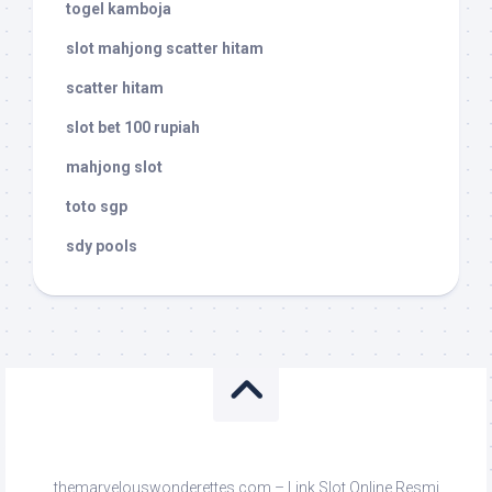
togel kamboja
slot mahjong scatter hitam
scatter hitam
slot bet 100 rupiah
mahjong slot
toto sgp
sdy pools
themarvelouswonderettes.com – Link Slot Online Resmi