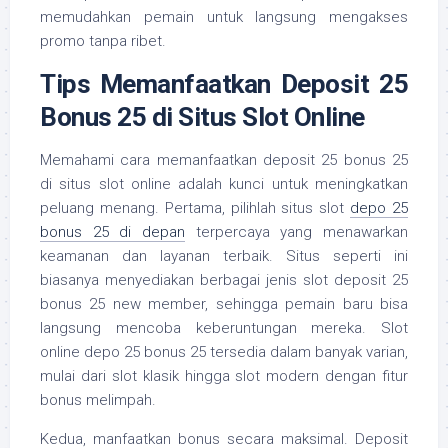
memudahkan pemain untuk langsung mengakses
promo tanpa ribet.
Tips Memanfaatkan Deposit 25
Bonus 25 di Situs Slot Online
Memahami cara memanfaatkan deposit 25 bonus 25
di situs slot online adalah kunci untuk meningkatkan
peluang menang. Pertama, pilihlah situs slot
depo 25
bonus 25 di depan
terpercaya yang menawarkan
keamanan dan layanan terbaik. Situs seperti ini
biasanya menyediakan berbagai jenis slot deposit 25
bonus 25 new member, sehingga pemain baru bisa
langsung mencoba keberuntungan mereka. Slot
online depo 25 bonus 25 tersedia dalam banyak varian,
mulai dari slot klasik hingga slot modern dengan fitur
bonus melimpah.
Kedua, manfaatkan bonus secara maksimal. Deposit