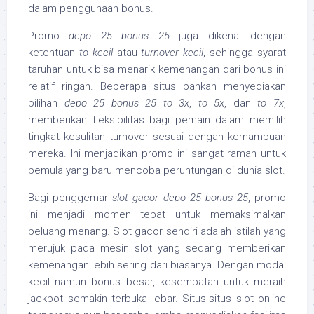
dalam penggunaan bonus.
Promo
depo 25 bonus 25
juga dikenal dengan
ketentuan
to kecil
atau
turnover kecil
, sehingga syarat
taruhan untuk bisa menarik kemenangan dari bonus ini
relatif ringan. Beberapa situs bahkan menyediakan
pilihan
depo 25 bonus 25 to 3x
,
to 5x
, dan
to 7x
,
memberikan fleksibilitas bagi pemain dalam memilih
tingkat kesulitan turnover sesuai dengan kemampuan
mereka. Ini menjadikan promo ini sangat ramah untuk
pemula yang baru mencoba peruntungan di dunia slot.
Bagi penggemar
slot gacor depo 25 bonus 25
, promo
ini menjadi momen tepat untuk memaksimalkan
peluang menang. Slot gacor sendiri adalah istilah yang
merujuk pada mesin slot yang sedang memberikan
kemenangan lebih sering dari biasanya. Dengan modal
kecil namun bonus besar, kesempatan untuk meraih
jackpot semakin terbuka lebar. Situs-situs slot online