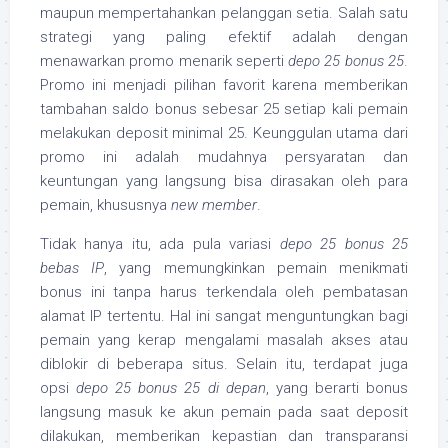
maupun mempertahankan pelanggan setia. Salah satu
strategi yang paling efektif adalah dengan
menawarkan promo menarik seperti
depo 25 bonus 25
.
Promo ini menjadi pilihan favorit karena memberikan
tambahan saldo bonus sebesar 25 setiap kali pemain
melakukan deposit minimal 25. Keunggulan utama dari
promo ini adalah mudahnya persyaratan dan
keuntungan yang langsung bisa dirasakan oleh para
pemain, khususnya
new member
.
Tidak hanya itu, ada pula variasi
depo 25 bonus 25
bebas IP
, yang memungkinkan pemain menikmati
bonus ini tanpa harus terkendala oleh pembatasan
alamat IP tertentu. Hal ini sangat menguntungkan bagi
pemain yang kerap mengalami masalah akses atau
diblokir di beberapa situs. Selain itu, terdapat juga
opsi
depo 25 bonus 25 di depan
, yang berarti bonus
langsung masuk ke akun pemain pada saat deposit
dilakukan, memberikan kepastian dan transparansi