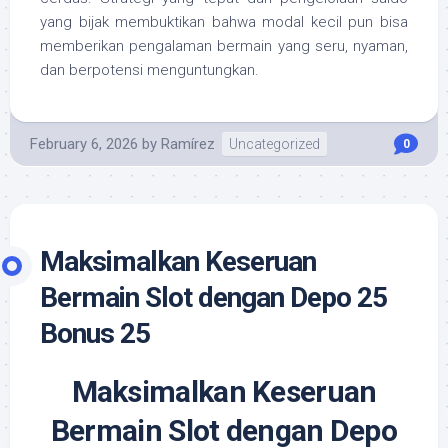
yang bijak membuktikan bahwa modal kecil pun bisa
memberikan pengalaman bermain yang seru, nyaman,
dan berpotensi menguntungkan.
February 6, 2026
by
Ramírez
Uncategorized
0
Maksimalkan Keseruan
Bermain Slot dengan Depo 25
Bonus 25
Maksimalkan Keseruan
Bermain Slot dengan Depo