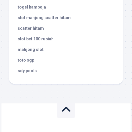
togel kamboja
slot mahjong scatter hitam
scatter hitam
slot bet 100 rupiah
mahjong slot
toto sgp
sdy pools