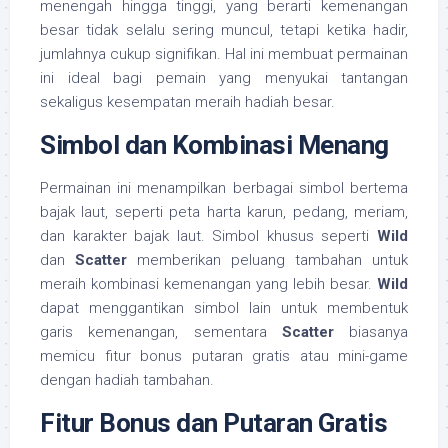
menengah hingga tinggi, yang berarti kemenangan
besar tidak selalu sering muncul, tetapi ketika hadir,
jumlahnya cukup signifikan. Hal ini membuat permainan
ini ideal bagi pemain yang menyukai tantangan
sekaligus kesempatan meraih hadiah besar.
Simbol dan Kombinasi Menang
Permainan ini menampilkan berbagai simbol bertema
bajak laut, seperti peta harta karun, pedang, meriam,
dan karakter bajak laut. Simbol khusus seperti
Wild
dan
Scatter
memberikan peluang tambahan untuk
meraih kombinasi kemenangan yang lebih besar.
Wild
dapat menggantikan simbol lain untuk membentuk
garis kemenangan, sementara
Scatter
biasanya
memicu fitur bonus putaran gratis atau mini-game
dengan hadiah tambahan.
Fitur Bonus dan Putaran Gratis