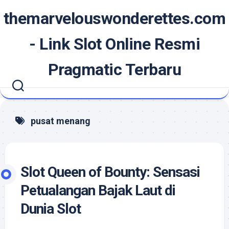
Skip
themarvelouswonderettes.com
to
content
- Link Slot Online Resmi
Pragmatic Terbaru
pusat menang
Slot Queen of Bounty: Sensasi
Petualangan Bajak Laut di
Dunia Slot