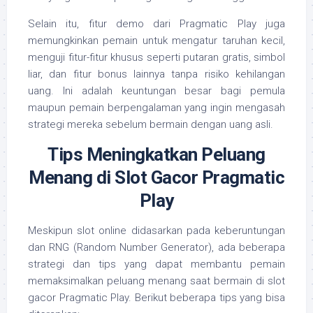
Selain itu, fitur demo dari Pragmatic Play juga
memungkinkan pemain untuk mengatur taruhan kecil,
menguji fitur-fitur khusus seperti putaran gratis, simbol
liar, dan fitur bonus lainnya tanpa risiko kehilangan
uang. Ini adalah keuntungan besar bagi pemula
maupun pemain berpengalaman yang ingin mengasah
strategi mereka sebelum bermain dengan uang asli.
Tips Meningkatkan Peluang
Menang di Slot Gacor Pragmatic
Play
Meskipun slot online didasarkan pada keberuntungan
dan RNG (Random Number Generator), ada beberapa
strategi dan tips yang dapat membantu pemain
memaksimalkan peluang menang saat bermain di slot
gacor Pragmatic Play. Berikut beberapa tips yang bisa