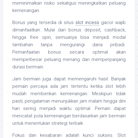
meminimalkan risiko sekaligus meningkatkan peluang
kemenangan.
Bonus yang tersedia di situs
slot incess
gacor wajib
dimanfaatkan. Mulai dari bonus deposit, cashback,
hingga free spin, semuanya bisa menjadi modal
tambahan tanpa mengurangi dana pribadi.
Pemanfaatan bonus secara optimal akan
memperbesar peluang menang dan memperpanjang
durasi bermain.
Jam bermain juga dapat memengaruhi hasil. Banyak
pemain percaya ada jam tertentu ketika slot lebih
mudah memberikan kemenangan. Meskipun tidak
pasti, pengalaman menunjukkan jam malam hingga dini
hari sering menjadi waktu optimal. Pemain dapat
mencatat pola kemenangan berdasarkan jam bermain
untuk menentukan strategi terbaik.
Fokus dan kesabaran adalah kunci sukses. Slot