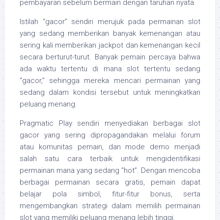
pembayaran sebelum bermain dengan taruhan nyata.
Istilah “gacor” sendiri merujuk pada permainan slot
yang sedang memberikan banyak kemenangan atau
sering kali memberikan jackpot dan kemenangan kecil
secara berturut-turut. Banyak pemain percaya bahwa
ada waktu tertentu di mana slot tertentu sedang
“gacor,” sehingga mereka mencari permainan yang
sedang dalam kondisi tersebut untuk meningkatkan
peluang menang.
Pragmatic Play sendiri menyediakan berbagai slot
gacor yang sering dipropagandakan melalui forum
atau komunitas pemain, dan mode demo menjadi
salah satu cara terbaik untuk mengidentifikasi
permainan mana yang sedang “hot”. Dengan mencoba
berbagai permainan secara gratis, pemain dapat
belajar pola simbol, fitur-fitur bonus, serta
mengembangkan strategi dalam memilih permainan
slot yang memiliki peluang menang lebih tinggi.