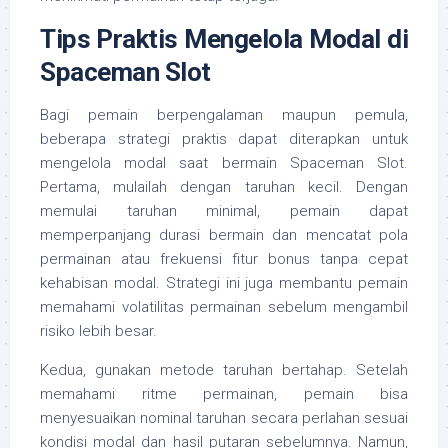
Tips Praktis Mengelola Modal di
Spaceman Slot
Bagi pemain berpengalaman maupun pemula,
beberapa strategi praktis dapat diterapkan untuk
mengelola modal saat bermain Spaceman Slot.
Pertama, mulailah dengan taruhan kecil. Dengan
memulai taruhan minimal, pemain dapat
memperpanjang durasi bermain dan mencatat pola
permainan atau frekuensi fitur bonus tanpa cepat
kehabisan modal. Strategi ini juga membantu pemain
memahami volatilitas permainan sebelum mengambil
risiko lebih besar.
Kedua, gunakan metode taruhan bertahap. Setelah
memahami ritme permainan, pemain bisa
menyesuaikan nominal taruhan secara perlahan sesuai
kondisi modal dan hasil putaran sebelumnya. Namun,