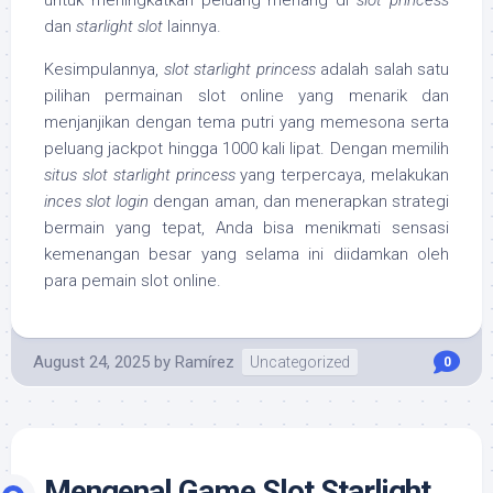
untuk meningkatkan peluang menang di
slot princess
dan
starlight slot
lainnya.
Kesimpulannya,
slot starlight princess
adalah salah satu
pilihan permainan slot online yang menarik dan
menjanjikan dengan tema putri yang memesona serta
peluang jackpot hingga 1000 kali lipat. Dengan memilih
situs slot starlight princess
yang terpercaya, melakukan
inces slot login
dengan aman, dan menerapkan strategi
bermain yang tepat, Anda bisa menikmati sensasi
kemenangan besar yang selama ini diidamkan oleh
para pemain slot online.
August 24, 2025
by
Ramírez
Uncategorized
0
Mengenal Game Slot Starlight