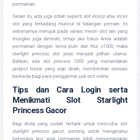
permainan.
Selain itu, ada juga istilah seperti
slot incess
atau
inces
slot
yang terkadang muncul di kalangan pemain. Ini
sebenarnya merujuk pada variasi mesin slot lain yang
mungkin juga diminati, tetapi jika fokus Anda adalah
permainan dengan tema putri dan fitur x1000, maka
starlight princess slot
jelas menjadi pilihan utama.
Bahkan, ada
slot princess 1000
yang menandakan
jackpot besar yang siap diraih, memberikan sensasi
berbeda bagi para penggemar judi slot online.
Tips dan Cara Login serta
Menikmati Slot Starlight
Princess Gacor
Bagi Anda yang sudah tertarik untuk mencoba
slot
starlight princess gacor
, penting untuk mengetahui
beberapa tips agar permainan lebih menyenangkan