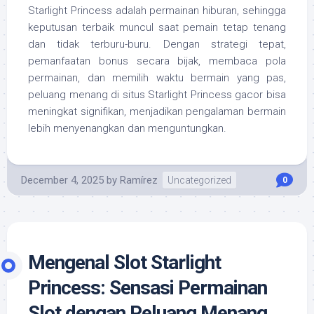
Starlight Princess adalah permainan hiburan, sehingga
keputusan terbaik muncul saat pemain tetap tenang
dan tidak terburu-buru. Dengan strategi tepat,
pemanfaatan bonus secara bijak, membaca pola
permainan, dan memilih waktu bermain yang pas,
peluang menang di situs Starlight Princess gacor bisa
meningkat signifikan, menjadikan pengalaman bermain
lebih menyenangkan dan menguntungkan.
December 4, 2025
by
Ramírez
Uncategorized
0
Mengenal Slot Starlight
Princess: Sensasi Permainan
Slot dengan Peluang Menang