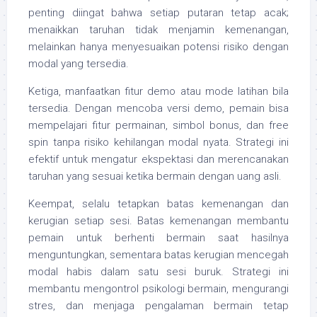
penting diingat bahwa setiap putaran tetap acak;
menaikkan taruhan tidak menjamin kemenangan,
melainkan hanya menyesuaikan potensi risiko dengan
modal yang tersedia.
Ketiga, manfaatkan fitur demo atau mode latihan bila
tersedia. Dengan mencoba versi demo, pemain bisa
mempelajari fitur permainan, simbol bonus, dan free
spin tanpa risiko kehilangan modal nyata. Strategi ini
efektif untuk mengatur ekspektasi dan merencanakan
taruhan yang sesuai ketika bermain dengan uang asli.
Keempat, selalu tetapkan batas kemenangan dan
kerugian setiap sesi. Batas kemenangan membantu
pemain untuk berhenti bermain saat hasilnya
menguntungkan, sementara batas kerugian mencegah
modal habis dalam satu sesi buruk. Strategi ini
membantu mengontrol psikologi bermain, mengurangi
stres, dan menjaga pengalaman bermain tetap