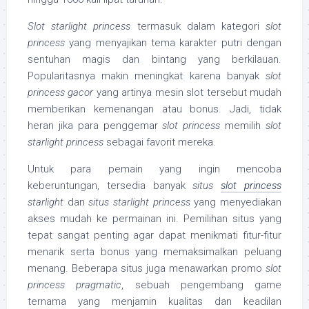
Slot starlight princess
termasuk dalam kategori
slot
princess
yang menyajikan tema karakter putri dengan
sentuhan magis dan bintang yang berkilauan.
Popularitasnya makin meningkat karena banyak
slot
princess gacor
yang artinya mesin slot tersebut mudah
memberikan kemenangan atau bonus. Jadi, tidak
heran jika para penggemar
slot princess
memilih
slot
starlight princess
sebagai favorit mereka.
Untuk para pemain yang ingin mencoba
keberuntungan, tersedia banyak
situs
slot princess
starlight
dan
situs starlight princess
yang menyediakan
akses mudah ke permainan ini. Pemilihan situs yang
tepat sangat penting agar dapat menikmati fitur-fitur
menarik serta bonus yang memaksimalkan peluang
menang. Beberapa situs juga menawarkan promo
slot
princess pragmatic
, sebuah pengembang game
ternama yang menjamin kualitas dan keadilan