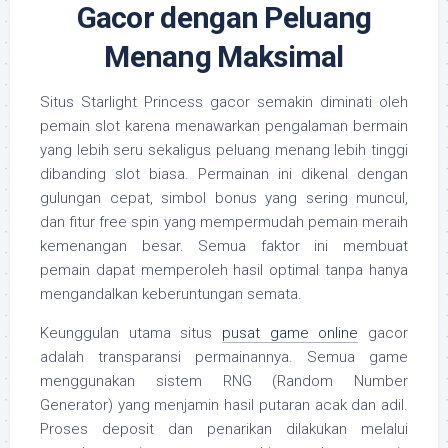
Gacor dengan Peluang
Menang Maksimal
Situs Starlight Princess gacor semakin diminati oleh
pemain slot karena menawarkan pengalaman bermain
yang lebih seru sekaligus peluang menang lebih tinggi
dibanding slot biasa. Permainan ini dikenal dengan
gulungan cepat, simbol bonus yang sering muncul,
dan fitur free spin yang mempermudah pemain meraih
kemenangan besar. Semua faktor ini membuat
pemain dapat memperoleh hasil optimal tanpa hanya
mengandalkan keberuntungan semata.
Keunggulan utama situs
pusat game online
gacor
adalah transparansi permainannya. Semua game
menggunakan sistem RNG (Random Number
Generator) yang menjamin hasil putaran acak dan adil.
Proses deposit dan penarikan dilakukan melalui