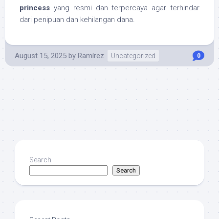
princess
yang resmi dan terpercaya agar terhindar
dari penipuan dan kehilangan dana.
August 15, 2025
by
Ramírez
Uncategorized
0
Search
Search