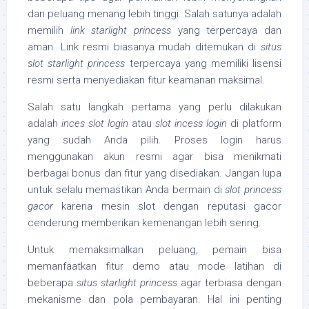
dan peluang menang lebih tinggi. Salah satunya adalah
memilih
link starlight princess
yang terpercaya dan
aman. Link resmi biasanya mudah ditemukan di
situs
slot starlight princess
terpercaya yang memiliki lisensi
resmi serta menyediakan fitur keamanan maksimal.
Salah satu langkah pertama yang perlu dilakukan
adalah
inces slot login
atau
slot incess login
di platform
yang sudah Anda pilih. Proses login harus
menggunakan akun resmi agar bisa menikmati
berbagai bonus dan fitur yang disediakan. Jangan lupa
untuk selalu memastikan Anda bermain di
slot princess
gacor
karena mesin slot dengan reputasi gacor
cenderung memberikan kemenangan lebih sering.
Untuk memaksimalkan peluang, pemain bisa
memanfaatkan fitur demo atau mode latihan di
beberapa
situs starlight princess
agar terbiasa dengan
mekanisme dan pola pembayaran. Hal ini penting