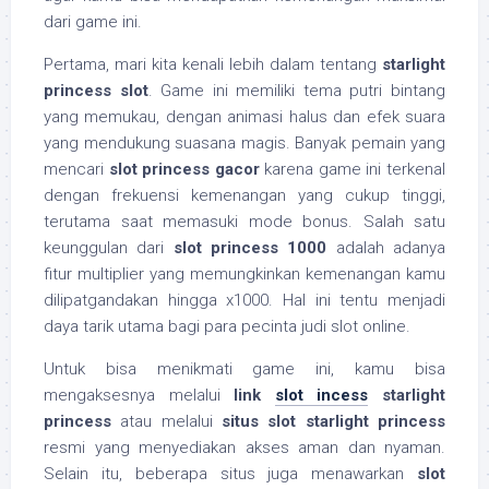
dari game ini.
Pertama, mari kita kenali lebih dalam tentang
starlight
princess slot
. Game ini memiliki tema putri bintang
yang memukau, dengan animasi halus dan efek suara
yang mendukung suasana magis. Banyak pemain yang
mencari
slot princess gacor
karena game ini terkenal
dengan frekuensi kemenangan yang cukup tinggi,
terutama saat memasuki mode bonus. Salah satu
keunggulan dari
slot princess 1000
adalah adanya
fitur multiplier yang memungkinkan kemenangan kamu
dilipatgandakan hingga x1000. Hal ini tentu menjadi
daya tarik utama bagi para pecinta judi slot online.
Untuk bisa menikmati game ini, kamu bisa
mengaksesnya melalui
link
slot incess
starlight
princess
atau melalui
situs slot starlight princess
resmi yang menyediakan akses aman dan nyaman.
Selain itu, beberapa situs juga menawarkan
slot