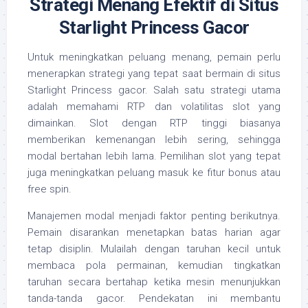
Strategi Menang Efektif di Situs
Starlight Princess Gacor
Untuk meningkatkan peluang menang, pemain perlu
menerapkan strategi yang tepat saat bermain di situs
Starlight Princess gacor. Salah satu strategi utama
adalah memahami RTP dan volatilitas slot yang
dimainkan. Slot dengan RTP tinggi biasanya
memberikan kemenangan lebih sering, sehingga
modal bertahan lebih lama. Pemilihan slot yang tepat
juga meningkatkan peluang masuk ke fitur bonus atau
free spin.
Manajemen modal menjadi faktor penting berikutnya.
Pemain disarankan menetapkan batas harian agar
tetap disiplin. Mulailah dengan taruhan kecil untuk
membaca pola permainan, kemudian tingkatkan
taruhan secara bertahap ketika mesin menunjukkan
tanda-tanda gacor. Pendekatan ini membantu