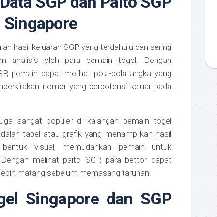
 Data SGP dan Paito SGP
 Singapore
an hasil keluaran SGP yang terdahulu dan sering
han analisis oleh para pemain togel. Dengan
, pemain dapat melihat pola-pola angka yang
perkirakan nomor yang berpotensi keluar pada
 juga sangat populer di kalangan pemain togel
dalah tabel atau grafik yang menampilkan hasil
 bentuk visual, memudahkan pemain untuk
Dengan melihat paito SGP, para bettor dapat
 lebih matang sebelum memasang taruhan.
ogel Singapore dan SGP