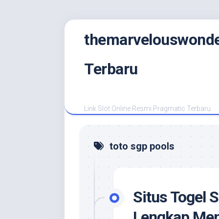
Skip
themarvelouswonder
to
content
Terbaru
Link Slot Online Resmi Pragmatic Terbaru
toto sgp pools
Situs Togel 
Lengkap Men