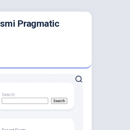
esmi Pragmatic
Search
Search