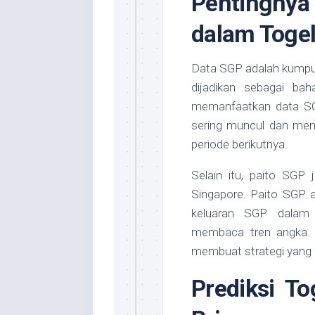
Pentingnya
dalam Togel
Data SGP adalah kumpul
dijadikan sebagai ba
memanfaatkan data SGP
sering muncul dan mem
periode berikutnya.
Selain itu, paito SGP
Singapore. Paito SGP a
keluaran SGP dalam
membaca tren angka. 
membuat strategi yang
Prediksi T