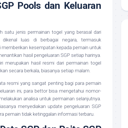
GP Pools dan Keluaran
 satu jenis permainan togel yang berasal dari
dikenal luas di berbagai negara, termasuk
ini memberikan kesempatan kepada pemain untuk
antikan hasil pengeluaran SGP setiap harinya.
ri merupakan hasil resmi dari permainan togel
an secara berkala, biasanya setiap malam.
ta resmi yang sangat penting bagi para pemain
eluaran ini, para bettor bisa mengetahui nomor-
melakukan analisa untuk permainan selanjutnya.
iasanya menyediakan update pengeluaran SGP
ra pemain tidak ketinggalan informasi terbaru.