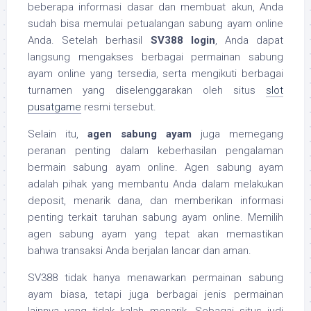
beberapa informasi dasar dan membuat akun, Anda
sudah bisa memulai petualangan sabung ayam online
Anda. Setelah berhasil
SV388 login
, Anda dapat
langsung mengakses berbagai permainan sabung
ayam online yang tersedia, serta mengikuti berbagai
turnamen yang diselenggarakan oleh situs
slot
pusatgame
resmi tersebut.
Selain itu,
agen sabung ayam
juga memegang
peranan penting dalam keberhasilan pengalaman
bermain sabung ayam online. Agen sabung ayam
adalah pihak yang membantu Anda dalam melakukan
deposit, menarik dana, dan memberikan informasi
penting terkait taruhan sabung ayam online. Memilih
agen sabung ayam yang tepat akan memastikan
bahwa transaksi Anda berjalan lancar dan aman.
SV388 tidak hanya menawarkan permainan sabung
ayam biasa, tetapi juga berbagai jenis permainan