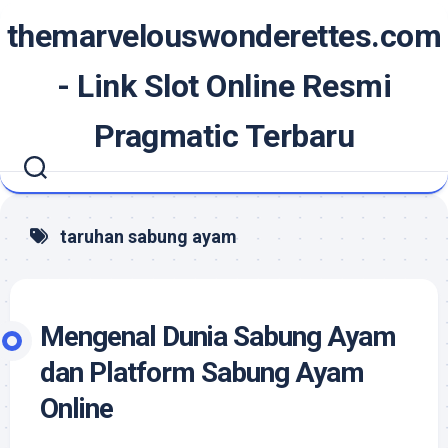
Skip
themarvelouswonderettes.com
to
content
- Link Slot Online Resmi
Pragmatic Terbaru
taruhan sabung ayam
Mengenal Dunia Sabung Ayam
dan Platform Sabung Ayam
Online