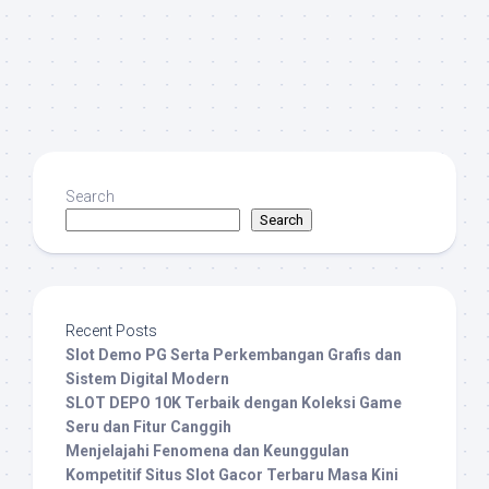
Search
Search
Recent Posts
Slot Demo PG Serta Perkembangan Grafis dan
Sistem Digital Modern
SLOT DEPO 10K Terbaik dengan Koleksi Game
Seru dan Fitur Canggih
Menjelajahi Fenomena dan Keunggulan
Kompetitif Situs Slot Gacor Terbaru Masa Kini