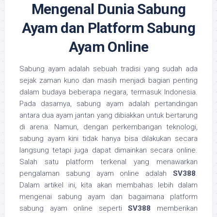
Mengenal Dunia Sabung
Ayam dan Platform Sabung
Ayam Online
Sabung ayam adalah sebuah tradisi yang sudah ada
sejak zaman kuno dan masih menjadi bagian penting
dalam budaya beberapa negara, termasuk Indonesia.
Pada dasarnya, sabung ayam adalah pertandingan
antara dua ayam jantan yang dibiakkan untuk bertarung
di arena. Namun, dengan perkembangan teknologi,
sabung ayam kini tidak hanya bisa dilakukan secara
langsung tetapi juga dapat dimainkan secara online.
Salah satu platform terkenal yang menawarkan
pengalaman sabung ayam online adalah
SV388
.
Dalam artikel ini, kita akan membahas lebih dalam
mengenai sabung ayam dan bagaimana platform
sabung ayam online seperti
SV388
memberikan