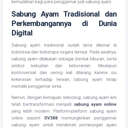
kemudahan bagi para penggemar judi sabung ayam.
Sabung Ayam Tradisional dan
Perkembangannya di Dunia
Digital
Sabung ayam tradisional sudah lama dikenal di
Indonesia dan beberapa negara lainnya. Pada awalnya,
sabung ayam dilakukan sebagai bentuk hiburan, serta
simbol kekuatan dan keberanian. Meskipun
kontroversial dan sering kali dilarang karena isu
kekerasan terhadap hewan, sabung ayam tetap
memiliki penggemar setia.
Namun, dengan kemajuan teknologi, sabung ayam kini
telah bertransformasi menjadi
sabung ayam online
yang lebih modern. Platform-platform sabung ayam
online seperti
SV388
memungkinkan penggemar
sabung ayam untuk menikmati pertarungan ayam