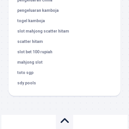
pengeluaran china
pengeluaran kamboja
togel kamboja
slot mahjong scatter hitam
scatter hitam
slot bet 100 rupiah
mahjong slot
toto sgp
sdy pools