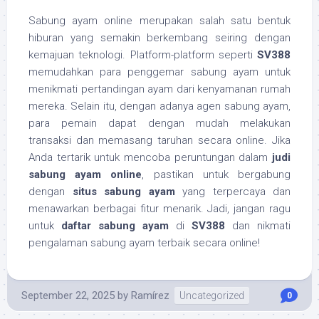
Sabung ayam online merupakan salah satu bentuk
hiburan yang semakin berkembang seiring dengan
kemajuan teknologi. Platform-platform seperti
SV388
memudahkan para penggemar sabung ayam untuk
menikmati pertandingan ayam dari kenyamanan rumah
mereka. Selain itu, dengan adanya agen sabung ayam,
para pemain dapat dengan mudah melakukan
transaksi dan memasang taruhan secara online. Jika
Anda tertarik untuk mencoba peruntungan dalam
judi
sabung ayam online
, pastikan untuk bergabung
dengan
situs sabung ayam
yang terpercaya dan
menawarkan berbagai fitur menarik. Jadi, jangan ragu
untuk
daftar sabung ayam
di
SV388
dan nikmati
pengalaman sabung ayam terbaik secara online!
September 22, 2025
by
Ramírez
Uncategorized
0