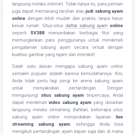
langsung melalui internet. Tidak hanya itu, para pemain
juga dapat memasang taruhan atau
judi sabung ayam
online
dengan lebih mudah dan praktis, tanpa harus
keluar rumah. Situs-situs
daftar sabung ayam
online
seperti
SV388
menyediakan berbagai fitur yang
memungkinkan para penggunanya untuk menikmati
pengalaman sabung ayam secara virtual dengan
kualitas gambar yang tajam dan interaktif.
Salah satu alasan mengapa sabung ayam online
semakin populer adalah karena kemudahannya. Kini,
Anda tidak perlu lagi pergi ke arena sabung ayam
untuk menyaksikan pertandingan. Dengan
mengunjungi
situs sabung ayam
terpercaya, Anda
dapat menikmati
video sabung ayam
yang disiarkan
langsung melalui streaming. Bahkan, beberapa situs
sabung ayam online menyediakan layanan
live
streaming sabung ayam
, sehingga Anda bisa
mengikuti pertandingan ayam kapan saja dan di mana