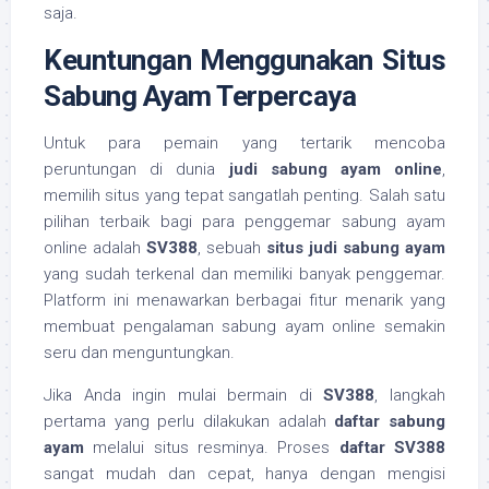
saja.
Keuntungan Menggunakan Situs
Sabung Ayam Terpercaya
Untuk para pemain yang tertarik mencoba
peruntungan di dunia
judi sabung ayam online
,
memilih situs yang tepat sangatlah penting. Salah satu
pilihan terbaik bagi para penggemar sabung ayam
online adalah
SV388
, sebuah
situs judi sabung ayam
yang sudah terkenal dan memiliki banyak penggemar.
Platform ini menawarkan berbagai fitur menarik yang
membuat pengalaman sabung ayam online semakin
seru dan menguntungkan.
Jika Anda ingin mulai bermain di
SV388
, langkah
pertama yang perlu dilakukan adalah
daftar sabung
ayam
melalui situs resminya. Proses
daftar SV388
sangat mudah dan cepat, hanya dengan mengisi