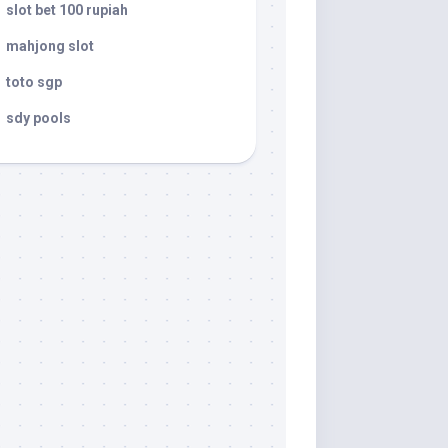
slot bet 100 rupiah
mahjong slot
toto sgp
sdy pools