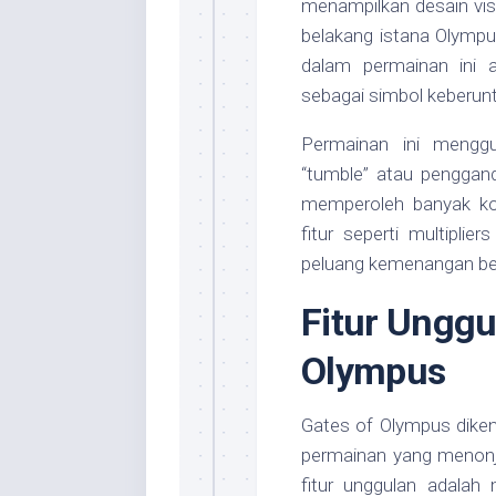
menampilkan desain vis
belakang istana Olympus
dalam permainan ini 
sebagai simbol keberun
Permainan ini mengg
“tumble” atau pengga
memperoleh banyak ko
fitur seperti multipl
peluang kemenangan be
Fitur Unggul
Olympus
Gates of Olympus diken
permainan yang menonjol
fitur unggulan adalah