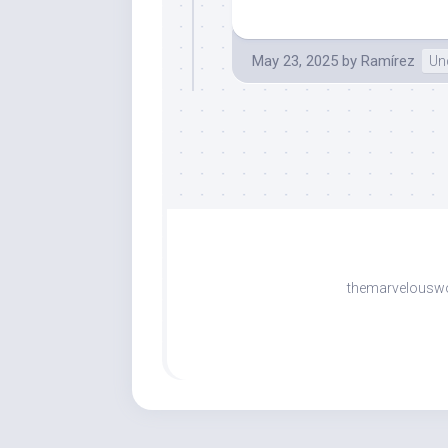
May 23, 2025
by
Ramírez
Un
themarvelouswon