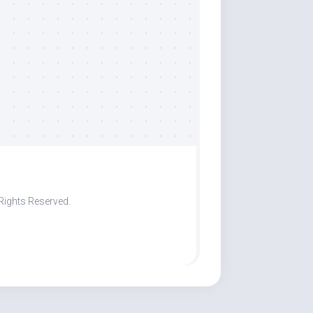
Rights Reserved.