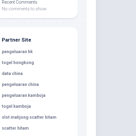
Recent Comments
No comments to show.
Partner Site
pengeluaran hk
togel hongkong
data china
pengeluaran china
pengeluaran kamboja
togel kamboja
slot mahjong scatter hitam
scatter hitam