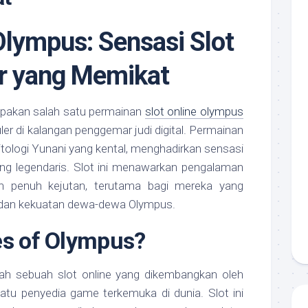
Olympus: Sensasi Slot
ir yang Memikat
pakan salah satu permainan
slot online olympus
ler di kalangan penggemar judi digital. Permainan
itologi Yunani yang kental, menghadirkan sensasi
ang legendaris. Slot ini menawarkan pengalaman
n penuh kejutan, terutama bagi mereka yang
 dan kekuatan dewa-dewa Olympus.
es of Olympus?
ah sebuah slot online yang dikembangkan oleh
satu penyedia game terkemuka di dunia. Slot ini