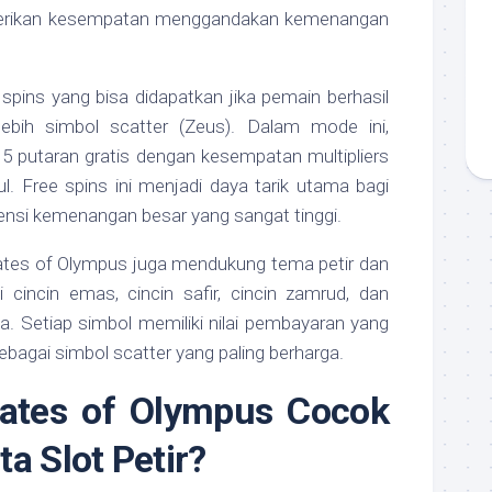
erikan kesempatan menggandakan kemenangan
ee spins yang bisa didapatkan jika pemain berhasil
ebih simbol scatter (Zeus). Dalam mode ini,
15 putaran gratis dengan kesempatan multipliers
l. Free spins ini menjadi daya tarik utama bagi
ensi kemenangan besar yang sangat tinggi.
ates of Olympus juga mendukung tema petir dan
i cincin emas, cincin safir, cincin zamrud, dan
a. Setiap simbol memiliki nilai pembayaran yang
bagai simbol scatter yang paling berharga.
ates of Olympus Cocok
a Slot Petir?