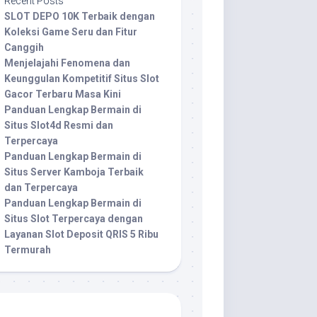
Recent Posts
SLOT DEPO 10K Terbaik dengan
Koleksi Game Seru dan Fitur
Canggih
Menjelajahi Fenomena dan
Keunggulan Kompetitif Situs Slot
Gacor Terbaru Masa Kini
Panduan Lengkap Bermain di
Situs Slot4d Resmi dan
Terpercaya
Panduan Lengkap Bermain di
Situs Server Kamboja Terbaik
dan Terpercaya
Panduan Lengkap Bermain di
Situs Slot Terpercaya dengan
Layanan Slot Deposit QRIS 5 Ribu
Termurah