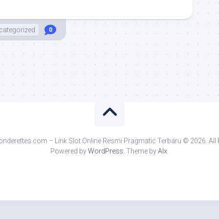
categorized
0
derettes.com – Link Slot Online Resmi Pragmatic Terbaru © 2026. All 
Powered by
WordPress
. Theme by
Alx
.