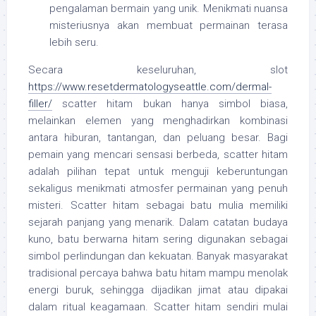
pengalaman bermain yang unik. Menikmati nuansa
misteriusnya akan membuat permainan terasa
lebih seru.
Secara keseluruhan, slot
https://www.resetdermatologyseattle.com/dermal-
filler/
scatter hitam bukan hanya simbol biasa,
melainkan elemen yang menghadirkan kombinasi
antara hiburan, tantangan, dan peluang besar. Bagi
pemain yang mencari sensasi berbeda, scatter hitam
adalah pilihan tepat untuk menguji keberuntungan
sekaligus menikmati atmosfer permainan yang penuh
misteri. Scatter hitam sebagai batu mulia memiliki
sejarah panjang yang menarik. Dalam catatan budaya
kuno, batu berwarna hitam sering digunakan sebagai
simbol perlindungan dan kekuatan. Banyak masyarakat
tradisional percaya bahwa batu hitam mampu menolak
energi buruk, sehingga dijadikan jimat atau dipakai
dalam ritual keagamaan. Scatter hitam sendiri mulai