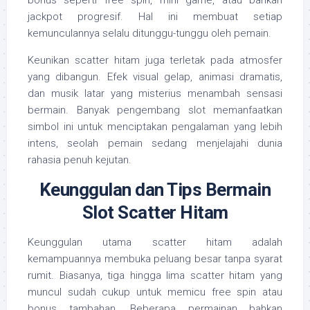
bonus seperti free spin, mini game, atau bahkan
jackpot progresif. Hal ini membuat setiap
kemunculannya selalu ditunggu-tunggu oleh pemain.
Keunikan scatter hitam juga terletak pada atmosfer
yang dibangun. Efek visual gelap, animasi dramatis,
dan musik latar yang misterius menambah sensasi
bermain. Banyak pengembang slot memanfaatkan
simbol ini untuk menciptakan pengalaman yang lebih
intens, seolah pemain sedang menjelajahi dunia
rahasia penuh kejutan.
Keunggulan dan Tips Bermain
Slot Scatter Hitam
Keunggulan utama scatter hitam adalah
kemampuannya membuka peluang besar tanpa syarat
rumit. Biasanya, tiga hingga lima scatter hitam yang
muncul sudah cukup untuk memicu free spin atau
bonus tambahan. Beberapa permainan bahkan