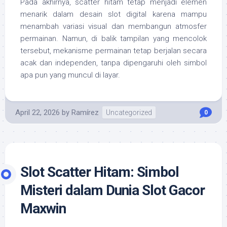
Pada akhirnya, scatter hitam tetap menjadi elemen
menarik dalam desain slot digital karena mampu
menambah variasi visual dan membangun atmosfer
permainan. Namun, di balik tampilan yang mencolok
tersebut, mekanisme permainan tetap berjalan secara
acak dan independen, tanpa dipengaruhi oleh simbol
apa pun yang muncul di layar.
April 22, 2026
by
Ramírez
Uncategorized
0
Slot Scatter Hitam: Simbol
Misteri dalam Dunia Slot Gacor
Maxwin