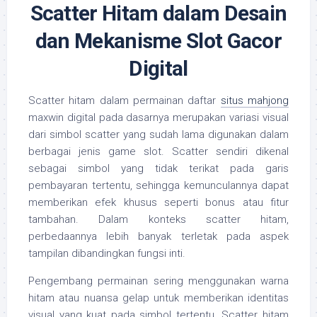
Scatter Hitam dalam Desain
dan Mekanisme Slot Gacor
Digital
Scatter hitam dalam permainan daftar
situs mahjong
maxwin digital pada dasarnya merupakan variasi visual
dari simbol scatter yang sudah lama digunakan dalam
berbagai jenis game slot. Scatter sendiri dikenal
sebagai simbol yang tidak terikat pada garis
pembayaran tertentu, sehingga kemunculannya dapat
memberikan efek khusus seperti bonus atau fitur
tambahan. Dalam konteks scatter hitam,
perbedaannya lebih banyak terletak pada aspek
tampilan dibandingkan fungsi inti.
Pengembang permainan sering menggunakan warna
hitam atau nuansa gelap untuk memberikan identitas
visual yang kuat pada simbol tertentu. Scatter hitam