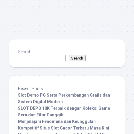
Search
Search
Recent Posts
Slot Demo PG Serta Perkembangan Grafis dan
Sistem Digital Modern
SLOT DEPO 10K Terbaik dengan Koleksi Game
Seru dan Fitur Canggih
Menjelajahi Fenomena dan Keunggulan
Kompetitif Situs Slot Gacor Terbaru Masa Kini