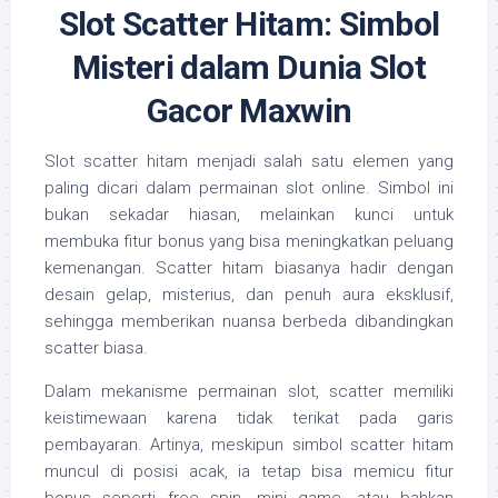
Slot Scatter Hitam: Simbol
Misteri dalam Dunia Slot
Gacor Maxwin
Slot scatter hitam menjadi salah satu elemen yang
paling dicari dalam permainan slot online. Simbol ini
bukan sekadar hiasan, melainkan kunci untuk
membuka fitur bonus yang bisa meningkatkan peluang
kemenangan. Scatter hitam biasanya hadir dengan
desain gelap, misterius, dan penuh aura eksklusif,
sehingga memberikan nuansa berbeda dibandingkan
scatter biasa.
Dalam mekanisme permainan slot, scatter memiliki
keistimewaan karena tidak terikat pada garis
pembayaran. Artinya, meskipun simbol scatter hitam
muncul di posisi acak, ia tetap bisa memicu fitur