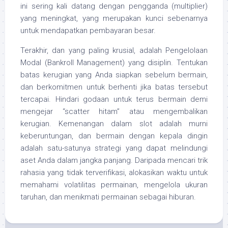
ini sering kali datang dengan pengganda (multiplier)
yang meningkat, yang merupakan kunci sebenarnya
untuk mendapatkan pembayaran besar.
Terakhir, dan yang paling krusial, adalah Pengelolaan
Modal (Bankroll Management) yang disiplin. Tentukan
batas kerugian yang Anda siapkan sebelum bermain,
dan berkomitmen untuk berhenti jika batas tersebut
tercapai. Hindari godaan untuk terus bermain demi
mengejar “scatter hitam” atau mengembalikan
kerugian. Kemenangan dalam slot adalah murni
keberuntungan, dan bermain dengan kepala dingin
adalah satu-satunya strategi yang dapat melindungi
aset Anda dalam jangka panjang. Daripada mencari trik
rahasia yang tidak terverifikasi, alokasikan waktu untuk
memahami volatilitas permainan, mengelola ukuran
taruhan, dan menikmati permainan sebagai hiburan.