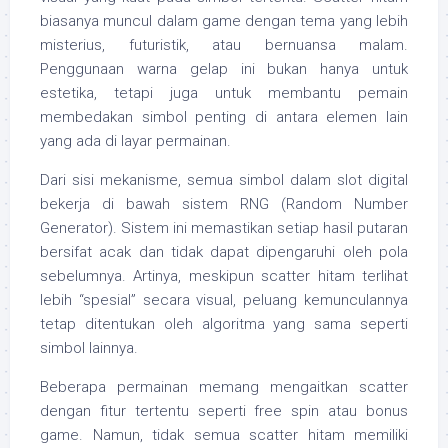
biasanya muncul dalam game dengan tema yang lebih
misterius, futuristik, atau bernuansa malam.
Penggunaan warna gelap ini bukan hanya untuk
estetika, tetapi juga untuk membantu pemain
membedakan simbol penting di antara elemen lain
yang ada di layar permainan.
Dari sisi mekanisme, semua simbol dalam slot digital
bekerja di bawah sistem RNG (Random Number
Generator). Sistem ini memastikan setiap hasil putaran
bersifat acak dan tidak dapat dipengaruhi oleh pola
sebelumnya. Artinya, meskipun scatter hitam terlihat
lebih “spesial” secara visual, peluang kemunculannya
tetap ditentukan oleh algoritma yang sama seperti
simbol lainnya.
Beberapa permainan memang mengaitkan scatter
dengan fitur tertentu seperti free spin atau bonus
game. Namun, tidak semua scatter hitam memiliki