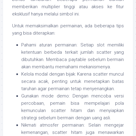
memberikan multiplier tinggi atau akses ke fitur
eksklusif hanya melalui simbol ini.
Untuk memaksimalkan permainan, ada beberapa tips
yang bisa diterapkan:
Pahami aturan permainan: Setiap slot memiliki
ketentuan berbeda terkait jumlah scatter yang
dibutuhkan. Membaca paytable sebelum bermain
akan membantu memahami mekanismenya.
Kelola modal dengan bijak: Karena scatter muncul
secara acak, penting untuk menetapkan batas
taruhan agar permainan tetap menyenangkan.
Gunakan mode demo: Dengan mencoba versi
percobaan, pemain bisa mempelajari pola
kemunculan scatter hitam dan menyiapkan
strategi sebelum bermain dengan uang asli.
Nikmati atmosfer permainan: Selain mengejar
kemenangan, scatter hitam juga menawarkan