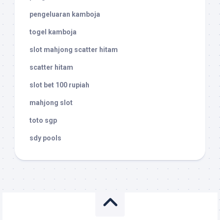
pengeluaran kamboja
togel kamboja
slot mahjong scatter hitam
scatter hitam
slot bet 100 rupiah
mahjong slot
toto sgp
sdy pools