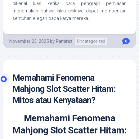
dikenal luas ketika para pengrajin perhiasan
menemukan bahwa kilau uniknya dapat memberikan
sentuhan elegan pada karya mereka.
November 23, 2025
by
Ramírez
Uncategorized
0
Memahami Fenomena
Mahjong Slot Scatter Hitam:
Mitos atau Kenyataan?
Memahami Fenomena
Mahjong Slot Scatter Hitam: