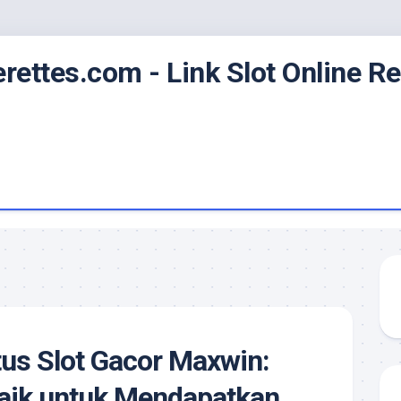
ettes.com - Link Slot Online R
us Slot Gacor Maxwin:
aik untuk Mendapatkan