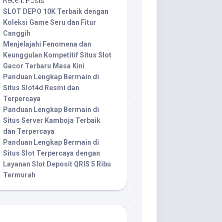
Recent Posts
SLOT DEPO 10K Terbaik dengan
Koleksi Game Seru dan Fitur
Canggih
Menjelajahi Fenomena dan
Keunggulan Kompetitif Situs Slot
Gacor Terbaru Masa Kini
Panduan Lengkap Bermain di
Situs Slot4d Resmi dan
Terpercaya
Panduan Lengkap Bermain di
Situs Server Kamboja Terbaik
dan Terpercaya
Panduan Lengkap Bermain di
Situs Slot Terpercaya dengan
Layanan Slot Deposit QRIS 5 Ribu
Termurah