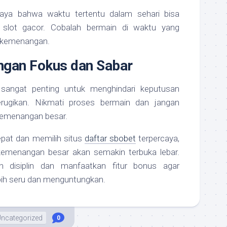
aya bahwa waktu tertentu dalam sehari bisa
 slot gacor. Cobalah bermain di waktu yang
a kemenangan.
ngan Fokus dan Sabar
sangat penting untuk menghindari keputusan
erugikan. Nikmati proses bermain dan jangan
kemenangan besar.
epat dan memilih situs
daftar sbobet
terpercaya,
emenangan besar akan semakin terbuka lebar.
n disiplin dan manfaatkan fitur bonus agar
ih seru dan menguntungkan.
ncategorized
0