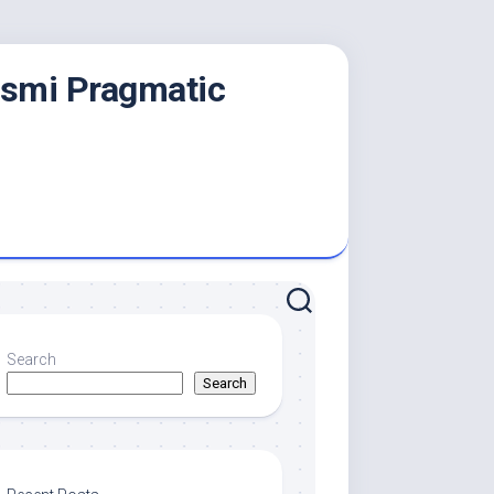
esmi Pragmatic
Search
Search