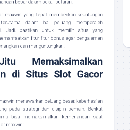
ngan besar dalam sekali putaran.
cor maxwin yang tepat memberikan keuntungan
 terutama dalam hal peluang memperoleh
. Jadi, pastikan untuk memilih situs yang
memanfaatkan fitur-fitur bonus agar pengalaman
enangkan dan menguntungkan.
 Jitu Memaksimalkan
n di Situs Slot Gacor
 maxwin menawarkan peluang besar, keberhasilan
ng pada strategi dan disiplin pemain. Berikut
kamu bisa memaksimalkan kemenangan saat
acor maxwin: