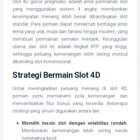
Slot 4D gacor pragmatic adalah jenis permainan slot
yang menggunakan sistem 4 angka, memberikan
kesempatan menang lebih besar dibandingkan slot
standar. Para pemain dapat menikmati berbagai jenis
tema yang unik, mulai dari fantasi hingga modern, yang
membuat permainan semakin menarik. Keunggulan
utama dari slot ini adalah tingkat RTP yang tinggi,
sehingga peluang kemenangan lebih sering muncul
dibanding slot konvensional.
Strategi Bermain Slot 4D
Untuk meningkatkan peluang menang di slot 4D,
pemain perlu memahami pola kemenangan dan
memanfaatkan fitur bonus yang tersedia. Beberapa
strategi yang umum digunakan antara lain:
Memilih mesin slot dengan volatilitas rendah
:
Memberikan kemenangan lebih sering meski
nominalnya kecil.