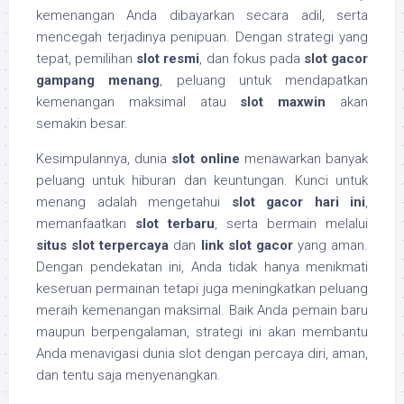
kemenangan Anda dibayarkan secara adil, serta
mencegah terjadinya penipuan. Dengan strategi yang
tepat, pemilihan
slot resmi
, dan fokus pada
slot gacor
gampang menang
, peluang untuk mendapatkan
kemenangan maksimal atau
slot maxwin
akan
semakin besar.
Kesimpulannya, dunia
slot online
menawarkan banyak
peluang untuk hiburan dan keuntungan. Kunci untuk
menang adalah mengetahui
slot gacor hari ini
,
memanfaatkan
slot terbaru
, serta bermain melalui
situs slot terpercaya
dan
link slot gacor
yang aman.
Dengan pendekatan ini, Anda tidak hanya menikmati
keseruan permainan tetapi juga meningkatkan peluang
meraih kemenangan maksimal. Baik Anda pemain baru
maupun berpengalaman, strategi ini akan membantu
Anda menavigasi dunia slot dengan percaya diri, aman,
dan tentu saja menyenangkan.