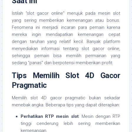
Saat Ini
Istilah “slot gacor online” merujuk pada mesin slot
yang sering memberikan kemenangan atau bonus.
Fenomena ini menjadi incaran para pemain karena
mereka ingin mendapatkan kemenangan cepat
dengan taruhan yang relatif kecil. Banyak platform
menyediakan informasi tentang slot gacor online,
sehingga pemain bisa memilih permainan yang
sedang “panas” dan berpotensi memberikan profit.
Tips Memilih Slot 4D Gacor
Pragmatic
Memilih slot 4D gacor pragmatic bukan sekadar
menebak angka. Beberapa tips yang dapat diterapkan:
Perhatikan RTP mesin slot
: Mesin dengan RTP
tinggi cenderung lebih sering memberikan
kemenangan.