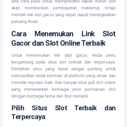
ada cara pasti untuk memprediksi kapan mesin slot
akan memberikan pembayaran maksimal, tetapi
memilih link slot gacor yang tepat dapat meningkatkan
peluang Anda.
Cara Menemukan Link Slot
Gacor dan Slot Online Terbaik
Untuk menemukan link
slot
gacor, Anda perlu
bergantung pada situs slot terbaik dan terpercaya.
Pemilihan situs yang tepat sangat penting untuk
memastikan Anda bermain di platform yang aman dan
memiliki reputasi baik. Ada banyak situs judi slot online
yang menawarkan berbagai jenis permainan slot
dengan berbagai tema dan fitur menarik.
Pilih Situs Slot Terbaik dan
Terpercaya