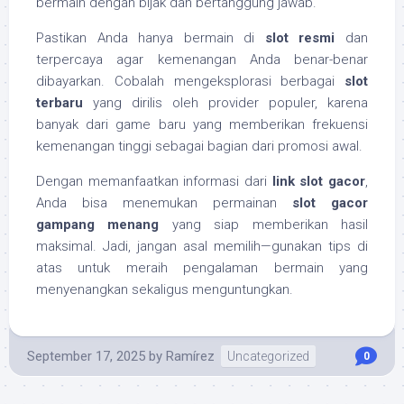
bermain dengan bijak dan bertanggung jawab.
Pastikan Anda hanya bermain di
slot resmi
dan
terpercaya agar kemenangan Anda benar-benar
dibayarkan. Cobalah mengeksplorasi berbagai
slot
terbaru
yang dirilis oleh provider populer, karena
banyak dari game baru yang memberikan frekuensi
kemenangan tinggi sebagai bagian dari promosi awal.
Dengan memanfaatkan informasi dari
link slot gacor
,
Anda bisa menemukan permainan
slot gacor
gampang menang
yang siap memberikan hasil
maksimal. Jadi, jangan asal memilih—gunakan tips di
atas untuk meraih pengalaman bermain yang
menyenangkan sekaligus menguntungkan.
September 17, 2025
by
Ramírez
Uncategorized
0