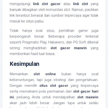
mengunjungi
link slot gacor
atau
link slot
yang
banyak dibagikan oleh komunitas slot. Namun, pastikan
link tersebut berasal dari sumber tepercaya agar tidak
masuk ke situs palsu.
Tidak hanya soal situs, pemilihan game juga
berpengaruh besar. Beberapa provider terkenal
seperti Pragmatic Play, Habanero, dan PG Soft dikenal
sering menghadirkan
slot gacor maxwin
yang
memberikan hasil luar biasa.
Kesimpulan
Memainkan
slot online
bukan hanya soal
keberuntungan, tapi juga strategi dan pengetahuan.
Dengan memilih
situs slot gacor
yang terpercaya
serta memahami pola permainan dari
slot gacor hari
ini
, peluang Anda untuk mendapatkan
slot maxwin
akan jauh lebih besar. Jangan lupa untuk selalu