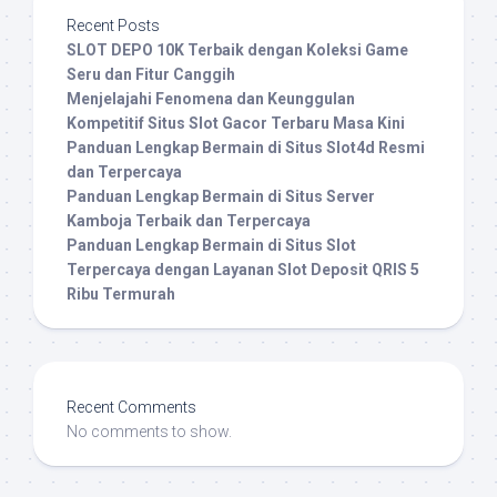
Recent Posts
SLOT DEPO 10K Terbaik dengan Koleksi Game
Seru dan Fitur Canggih
Menjelajahi Fenomena dan Keunggulan
Kompetitif Situs Slot Gacor Terbaru Masa Kini
Panduan Lengkap Bermain di Situs Slot4d Resmi
dan Terpercaya
Panduan Lengkap Bermain di Situs Server
Kamboja Terbaik dan Terpercaya
Panduan Lengkap Bermain di Situs Slot
Terpercaya dengan Layanan Slot Deposit QRIS 5
Ribu Termurah
Recent Comments
No comments to show.