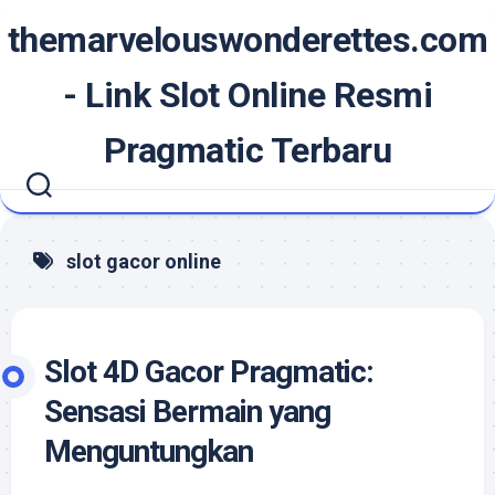
Skip
themarvelouswonderettes.com
to
content
- Link Slot Online Resmi
Pragmatic Terbaru
slot gacor online
Slot 4D Gacor Pragmatic:
Sensasi Bermain yang
Menguntungkan