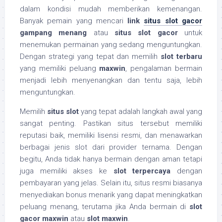
dalam kondisi mudah memberikan kemenangan.
Banyak pemain yang mencari
link
situs slot gacor
gampang menang
atau
situs slot gacor
untuk
menemukan permainan yang sedang menguntungkan.
Dengan strategi yang tepat dan memilih
slot terbaru
yang memiliki peluang
maxwin
, pengalaman bermain
menjadi lebih menyenangkan dan tentu saja, lebih
menguntungkan.
Memilih
situs slot
yang tepat adalah langkah awal yang
sangat penting. Pastikan situs tersebut memiliki
reputasi baik, memiliki lisensi resmi, dan menawarkan
berbagai jenis slot dari provider ternama. Dengan
begitu, Anda tidak hanya bermain dengan aman tetapi
juga memiliki akses ke
slot terpercaya
dengan
pembayaran yang jelas. Selain itu, situs resmi biasanya
menyediakan bonus menarik yang dapat meningkatkan
peluang menang, terutama jika Anda bermain di
slot
gacor maxwin
atau
slot maxwin
.