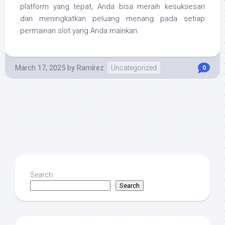
platform yang tepat, Anda bisa meraih kesuksesan
dan meningkatkan peluang menang pada setiap
permainan slot yang Anda mainkan.
March 17, 2025
by
Ramírez
Uncategorized
0
Search
Search