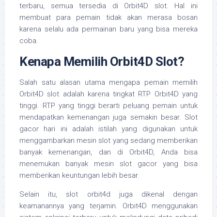
terbaru, semua tersedia di Orbit4D slot. Hal ini
membuat para pemain tidak akan merasa bosan
karena selalu ada permainan baru yang bisa mereka
coba.
Kenapa Memilih Orbit4D Slot?
Salah satu alasan utama mengapa pemain memilih
Orbit4D slot adalah karena tingkat RTP Orbit4D yang
tinggi. RTP yang tinggi berarti peluang pemain untuk
mendapatkan kemenangan juga semakin besar. Slot
gacor hari ini adalah istilah yang digunakan untuk
menggambarkan mesin slot yang sedang memberikan
banyak kemenangan, dan di Orbit4D, Anda bisa
menemukan banyak mesin slot gacor yang bisa
memberikan keuntungan lebih besar.
Selain itu, slot orbit4d juga dikenal dengan
keamanannya yang terjamin. Orbit4D menggunakan