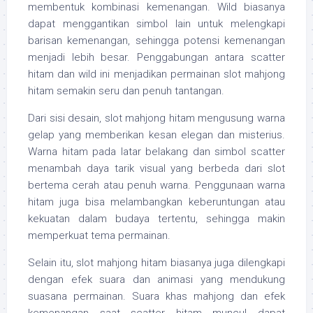
membentuk kombinasi kemenangan. Wild biasanya
dapat menggantikan simbol lain untuk melengkapi
barisan kemenangan, sehingga potensi kemenangan
menjadi lebih besar. Penggabungan antara scatter
hitam dan wild ini menjadikan permainan slot mahjong
hitam semakin seru dan penuh tantangan.
Dari sisi desain, slot mahjong hitam mengusung warna
gelap yang memberikan kesan elegan dan misterius.
Warna hitam pada latar belakang dan simbol scatter
menambah daya tarik visual yang berbeda dari slot
bertema cerah atau penuh warna. Penggunaan warna
hitam juga bisa melambangkan keberuntungan atau
kekuatan dalam budaya tertentu, sehingga makin
memperkuat tema permainan.
Selain itu, slot mahjong hitam biasanya juga dilengkapi
dengan efek suara dan animasi yang mendukung
suasana permainan. Suara khas mahjong dan efek