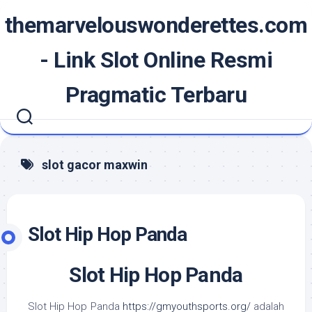
Skip
themarvelouswonderettes.com
to
content
- Link Slot Online Resmi
Pragmatic Terbaru
slot gacor maxwin
Slot Hip Hop Panda
Slot Hip Hop Panda
Slot Hip Hop Panda
https://gmyouthsports.org/
adalah