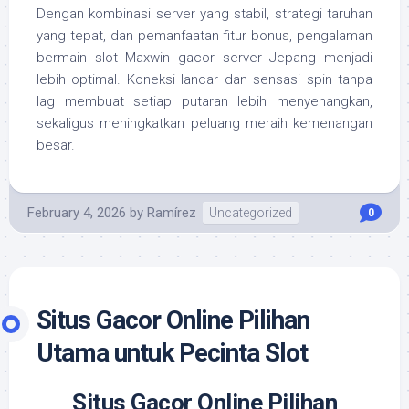
Dengan kombinasi server yang stabil, strategi taruhan
yang tepat, dan pemanfaatan fitur bonus, pengalaman
bermain slot Maxwin gacor server Jepang menjadi
lebih optimal. Koneksi lancar dan sensasi spin tanpa
lag membuat setiap putaran lebih menyenangkan,
sekaligus meningkatkan peluang meraih kemenangan
besar.
February 4, 2026
by
Ramírez
Uncategorized
0
Situs Gacor Online Pilihan
Utama untuk Pecinta Slot
Situs Gacor Online Pilihan