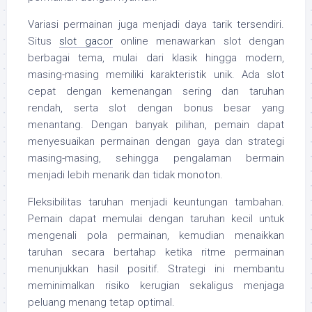
Variasi permainan juga menjadi daya tarik tersendiri.
Situs
slot gacor
online menawarkan slot dengan
berbagai tema, mulai dari klasik hingga modern,
masing-masing memiliki karakteristik unik. Ada slot
cepat dengan kemenangan sering dan taruhan
rendah, serta slot dengan bonus besar yang
menantang. Dengan banyak pilihan, pemain dapat
menyesuaikan permainan dengan gaya dan strategi
masing-masing, sehingga pengalaman bermain
menjadi lebih menarik dan tidak monoton.
Fleksibilitas taruhan menjadi keuntungan tambahan.
Pemain dapat memulai dengan taruhan kecil untuk
mengenali pola permainan, kemudian menaikkan
taruhan secara bertahap ketika ritme permainan
menunjukkan hasil positif. Strategi ini membantu
meminimalkan risiko kerugian sekaligus menjaga
peluang menang tetap optimal.