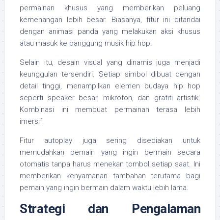
permainan khusus yang memberikan peluang
kemenangan lebih besar. Biasanya, fitur ini ditandai
dengan animasi panda yang melakukan aksi khusus
atau masuk ke panggung musik hip hop.
Selain itu, desain visual yang dinamis juga menjadi
keunggulan tersendiri. Setiap simbol dibuat dengan
detail tinggi, menampilkan elemen budaya hip hop
seperti speaker besar, mikrofon, dan grafiti artistik.
Kombinasi ini membuat permainan terasa lebih
imersif.
Fitur autoplay juga sering disediakan untuk
memudahkan pemain yang ingin bermain secara
otomatis tanpa harus menekan tombol setiap saat. Ini
memberikan kenyamanan tambahan terutama bagi
pemain yang ingin bermain dalam waktu lebih lama.
Strategi dan Pengalaman