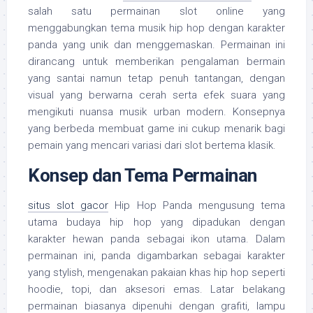
salah satu permainan slot online yang
menggabungkan tema musik hip hop dengan karakter
panda yang unik dan menggemaskan. Permainan ini
dirancang untuk memberikan pengalaman bermain
yang santai namun tetap penuh tantangan, dengan
visual yang berwarna cerah serta efek suara yang
mengikuti nuansa musik urban modern. Konsepnya
yang berbeda membuat game ini cukup menarik bagi
pemain yang mencari variasi dari slot bertema klasik.
Konsep dan Tema Permainan
situs slot gacor
Hip Hop Panda mengusung tema
utama budaya hip hop yang dipadukan dengan
karakter hewan panda sebagai ikon utama. Dalam
permainan ini, panda digambarkan sebagai karakter
yang stylish, mengenakan pakaian khas hip hop seperti
hoodie, topi, dan aksesori emas. Latar belakang
permainan biasanya dipenuhi dengan grafiti, lampu