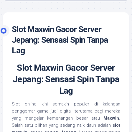
Slot Maxwin Gacor Server
Jepang: Sensasi Spin Tanpa
Lag
Slot Maxwin Gacor Server
Jepang: Sensasi Spin Tanpa
Lag
Slot online kini semakin populer di kalangan
penggemar game judi digital, terutama bagi mereka
yang mengejar kemenangan besar atau
Maxwin
.
Salah satu pilihan yang sedang naik daun adalah
slot