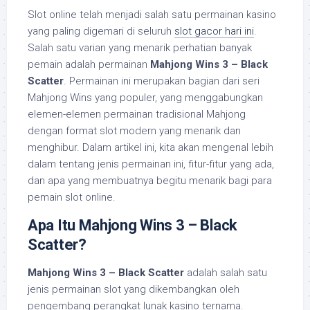
Slot online telah menjadi salah satu permainan kasino
yang paling digemari di seluruh
slot gacor hari ini
.
Salah satu varian yang menarik perhatian banyak
pemain adalah permainan
Mahjong Wins 3 – Black
Scatter
. Permainan ini merupakan bagian dari seri
Mahjong Wins yang populer, yang menggabungkan
elemen-elemen permainan tradisional Mahjong
dengan format slot modern yang menarik dan
menghibur. Dalam artikel ini, kita akan mengenal lebih
dalam tentang jenis permainan ini, fitur-fitur yang ada,
dan apa yang membuatnya begitu menarik bagi para
pemain slot online.
Apa Itu Mahjong Wins 3 – Black
Scatter?
Mahjong Wins 3 – Black Scatter
adalah salah satu
jenis permainan slot yang dikembangkan oleh
pengembang perangkat lunak kasino ternama.