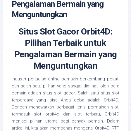
Pengalaman Bermain yang
Menguntungkan
Situs Slot Gacor Orbit4D:
Pilihan Terbaik untuk
Pengalaman Bermain yang
Menguntungkan
Industri perjudian online semakin berkembang pesat,
dan salah satu pilihan yang sangat diminati oleh para
pemain adalah situs slot gacor. Salah satu situs slot
terpercaya yang bisa Anda coba adalah Orbit4D.
Dengan menawarkan berbagai jenis permainan slot,
termasuk slot orbit4d dan slot terbaru, Orbit4D
menjadi pilihan utama bagi banyak pemain. Dalam
artikel ini, kita akan membahas mengenai Orbit4D, RTP