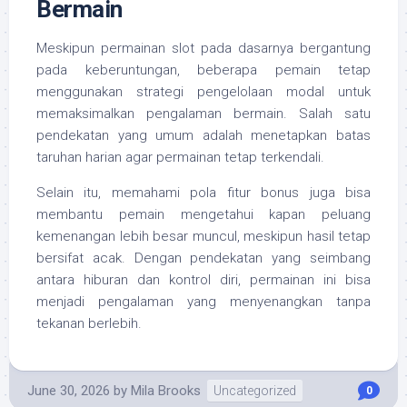
Bermain
Meskipun permainan slot pada dasarnya bergantung
pada keberuntungan, beberapa pemain tetap
menggunakan strategi pengelolaan modal untuk
memaksimalkan pengalaman bermain. Salah satu
pendekatan yang umum adalah menetapkan batas
taruhan harian agar permainan tetap terkendali.
Selain itu, memahami pola fitur bonus juga bisa
membantu pemain mengetahui kapan peluang
kemenangan lebih besar muncul, meskipun hasil tetap
bersifat acak. Dengan pendekatan yang seimbang
antara hiburan dan kontrol diri, permainan ini bisa
menjadi pengalaman yang menyenangkan tanpa
tekanan berlebih.
June 30, 2026
by
Mila Brooks
Uncategorized
0