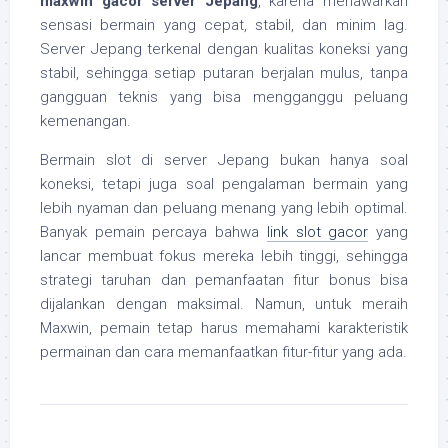
maxwin gacor server Jepang
, karena menawarkan
sensasi bermain yang cepat, stabil, dan minim lag.
Server Jepang terkenal dengan kualitas koneksi yang
stabil, sehingga setiap putaran berjalan mulus, tanpa
gangguan teknis yang bisa mengganggu peluang
kemenangan.
Bermain slot di server Jepang bukan hanya soal
koneksi, tetapi juga soal pengalaman bermain yang
lebih nyaman dan peluang menang yang lebih optimal.
Banyak pemain percaya bahwa
link slot gacor
yang
lancar membuat fokus mereka lebih tinggi, sehingga
strategi taruhan dan pemanfaatan fitur bonus bisa
dijalankan dengan maksimal. Namun, untuk meraih
Maxwin, pemain tetap harus memahami karakteristik
permainan dan cara memanfaatkan fitur-fitur yang ada.