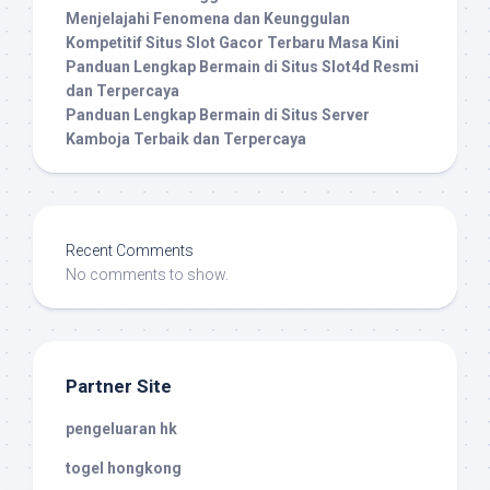
Menjelajahi Fenomena dan Keunggulan
Kompetitif Situs Slot Gacor Terbaru Masa Kini
Panduan Lengkap Bermain di Situs Slot4d Resmi
dan Terpercaya
Panduan Lengkap Bermain di Situs Server
Kamboja Terbaik dan Terpercaya
Recent Comments
No comments to show.
Partner Site
pengeluaran hk
togel hongkong