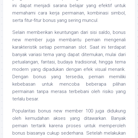
ini dapat menjadi sarana belajar yang efektif untuk
memahami cara kerja permainan, kombinasi simbol,
serta fitur-fitur bonus yang sering muncul.
Selain memberikan keuntungan dari sisi saldo, bonus
new member juga membantu pemain mengenali
karakteristik setiap permainan slot. Saat ini terdapat
banyak variasi tema yang dapat ditemukan, mulai dari
petualangan, fantasi, budaya tradisional, hingga tema
modern yang dipadukan dengan efek visual menarik.
Dengan bonus yang tersedia, pemain memiliki
kebebasan untuk mencoba beberapa pilihan
permainan tanpa merasa terbebani oleh risiko yang
terlalu besar.
Popularitas bonus new member 100 juga didukung
oleh kemudahan akses yang ditawarkan. Banyak
pemain tertarik karena proses untuk memperoleh
bonus biasanya cukup sederhana. Setelah melakukan