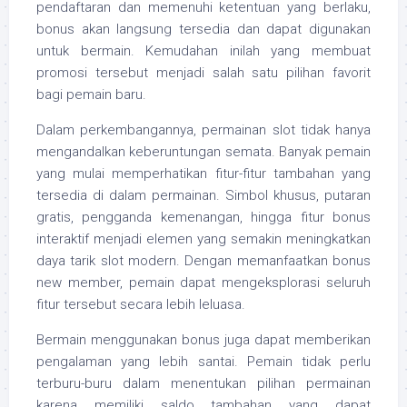
pendaftaran dan memenuhi ketentuan yang berlaku,
bonus akan langsung tersedia dan dapat digunakan
untuk bermain. Kemudahan inilah yang membuat
promosi tersebut menjadi salah satu pilihan favorit
bagi pemain baru.
Dalam perkembangannya, permainan slot tidak hanya
mengandalkan keberuntungan semata. Banyak pemain
yang mulai memperhatikan fitur-fitur tambahan yang
tersedia di dalam permainan. Simbol khusus, putaran
gratis, pengganda kemenangan, hingga fitur bonus
interaktif menjadi elemen yang semakin meningkatkan
daya tarik slot modern. Dengan memanfaatkan bonus
new member, pemain dapat mengeksplorasi seluruh
fitur tersebut secara lebih leluasa.
Bermain menggunakan bonus juga dapat memberikan
pengalaman yang lebih santai. Pemain tidak perlu
terburu-buru dalam menentukan pilihan permainan
karena memiliki saldo tambahan yang dapat