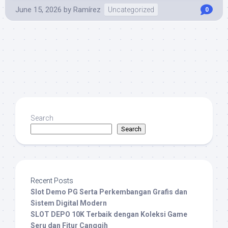
June 15, 2026
by
Ramírez
Uncategorized
0
Search
Search
Recent Posts
Slot Demo PG Serta Perkembangan Grafis dan
Sistem Digital Modern
SLOT DEPO 10K Terbaik dengan Koleksi Game
Seru dan Fitur Canggih