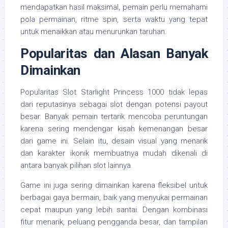
mendapatkan hasil maksimal, pemain perlu memahami
pola permainan, ritme spin, serta waktu yang tepat
untuk menaikkan atau menurunkan taruhan.
Popularitas dan Alasan Banyak
Dimainkan
Popularitas Slot Starlight Princess 1000 tidak lepas
dari reputasinya sebagai slot dengan potensi payout
besar. Banyak pemain tertarik mencoba peruntungan
karena sering mendengar kisah kemenangan besar
dari game ini. Selain itu, desain visual yang menarik
dan karakter ikonik membuatnya mudah dikenali di
antara banyak pilihan slot lainnya.
Game ini juga sering dimainkan karena fleksibel untuk
berbagai gaya bermain, baik yang menyukai permainan
cepat maupun yang lebih santai. Dengan kombinasi
fitur menarik, peluang pengganda besar, dan tampilan