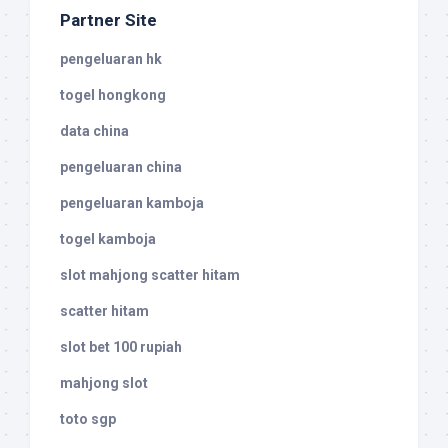
Partner Site
pengeluaran hk
togel hongkong
data china
pengeluaran china
pengeluaran kamboja
togel kamboja
slot mahjong scatter hitam
scatter hitam
slot bet 100 rupiah
mahjong slot
toto sgp