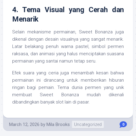
4. Tema Visual yang Cerah dan
Menarik
Selain mekanisme permainan, Sweet Bonanza juga
dikenal dengan desain visualnya yang sangat menarik.
Latar belakang penuh warna pastel, simbol permen
raksasa, dan animasi yang halus menciptakan suasana
permainan yang santai namun tetap seru.
Efek suara yang ceria juga menambah kesan bahwa
permainan ini dirancang untuk memberikan hiburan
ringan bagi pemain. Tema dunia permen yang unik
membuat Sweet Bonanza mudah dikenali
dibandingkan banyak slot lain di pasar.
March 12, 2026
by
Mila Brooks
Uncategorized
0