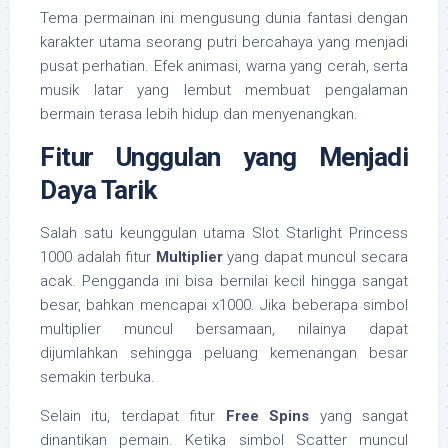
Tema permainan ini mengusung dunia fantasi dengan
karakter utama seorang putri bercahaya yang menjadi
pusat perhatian. Efek animasi, warna yang cerah, serta
musik latar yang lembut membuat pengalaman
bermain terasa lebih hidup dan menyenangkan.
Fitur Unggulan yang Menjadi
Daya Tarik
Salah satu keunggulan utama Slot Starlight Princess
1000 adalah fitur
Multiplier
yang dapat muncul secara
acak. Pengganda ini bisa bernilai kecil hingga sangat
besar, bahkan mencapai x1000. Jika beberapa simbol
multiplier muncul bersamaan, nilainya dapat
dijumlahkan sehingga peluang kemenangan besar
semakin terbuka.
Selain itu, terdapat fitur
Free Spins
yang sangat
dinantikan pemain. Ketika simbol Scatter muncul