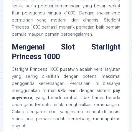
ikonik, serta potensi kemenangan yang besar berkat
fitur pengganda hingga x1000. Dengan mekanisme
permainan yang modern dan dinamis, Starlight
Princess 1000 berhasil menarik perhatian baik pemain
pemula maupun pemain berpengalaman.
Mengenal Slot Starlight
Princess 1000
Starlight Princess 1000
pusatwin
adalah versi lanjutan
yang sering dikaitkan dengan potensi maksimal
pengganda kemenangan. Permainan ini biasanya
menggunakan format
6×5 reel
dengan sistem
pay
anywhere
, yang berarti simbol tidak harus berada
pada garis tertentu untuk menghasilkan kemenangan.
Cukup dengan simbol yang sama muncul di posisi
mana pun, pemain sudah berpeluang mendapatkan
payout.