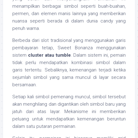
menampilkan berbagai simbol seperti buah-buahan,
permen, dan elemen manis lainnya yang memberikan
nuansa seperti berada di dalam dunia candy yang
penuh warna.
Berbeda dari slot tradisional yang menggunakan garis
pembayaran tetap, Sweet Bonanza menggunakan
sistem
cluster atau tumble
. Dalam sistem ini, pemain
tidak perlu mendapatkan kombinasi simbol dalam
garis tertentu. Sebaliknya, kemenangan terjadi ketika
sejumlah simbol yang sama muncul di layar secara
bersamaan.
Setiap kali simbol pemenang muncul, simbol tersebut
akan menghilang dan digantikan oleh simbol baru yang
jatuh dari atas layar. Mekanisme ini memberikan
peluang untuk mendapatkan kemenangan beruntun
dalam satu putaran permainan.