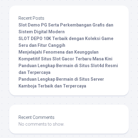
Recent Posts
Slot Demo PG Serta Perkembangan Grafis dan
Sistem Digital Modern
SLOT DEPO 10K Terbaik dengan Koleksi Game
Seru dan Fitur Canggih
Menjelajahi Fenomena dan Keunggulan
Kompetitif Situs Slot Gacor Terbaru Masa Kini
Panduan Lengkap Bermain di Situs Slot4d Resmi
dan Terpercaya
Panduan Lengkap Bermain di Situs Server
Kamboja Terbaik dan Terpercaya
Recent Comments
No comments to show.