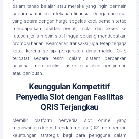
dalam tahap belajar atau mereka yang ingin bermain
secara santai tanpa tekanan finansial. Dengan nominal
yang setara dengan harga segelas kopi, pemain tetap
mendapatkan fasilitas penuh, mulai dari akses ke
ratusan jenis mesin slot hingga peluang mendapatkan
promosi harian. Keamanan transaksi juga tetap terjaga
ketat karena setiap pergerakan dana melalui QRIS
tercatat secara resmi dalam sistem perbankan
nasional, meminimalisir risiko kesalahan pengiriman
atau penipuan.
Keunggulan Kompetitif
Penyedia Slot dengan Fasilitas
QRIS Terjangkau
Memilih platform penyedia slot online yang
menawarkan deposit rendah melalui QRIS memberikan
keuntungan strategis bagi para pengguna dalam