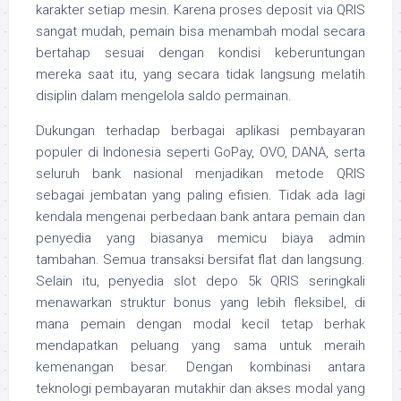
karakter setiap mesin. Karena proses deposit via QRIS
sangat mudah, pemain bisa menambah modal secara
bertahap sesuai dengan kondisi keberuntungan
mereka saat itu, yang secara tidak langsung melatih
disiplin dalam mengelola saldo permainan.
Dukungan terhadap berbagai aplikasi pembayaran
populer di Indonesia seperti GoPay, OVO, DANA, serta
seluruh bank nasional menjadikan metode QRIS
sebagai jembatan yang paling efisien. Tidak ada lagi
kendala mengenai perbedaan bank antara pemain dan
penyedia yang biasanya memicu biaya admin
tambahan. Semua transaksi bersifat flat dan langsung.
Selain itu, penyedia slot depo 5k QRIS seringkali
menawarkan struktur bonus yang lebih fleksibel, di
mana pemain dengan modal kecil tetap berhak
mendapatkan peluang yang sama untuk meraih
kemenangan besar. Dengan kombinasi antara
teknologi pembayaran mutakhir dan akses modal yang