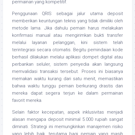
permainan yang kompetitif.
Penggunaan QRIS sebagai jalur utama deposit
memberikan keuntungan teknis yang tidak dimiliki oleh
metode lama. Jika dahulu pemain harus melakukan
konfirmasi manual atau mengirimkan bukti transfer
melalui layanan pelanggan, kini sistem telah
terintegrasi secara otomatis. Begitu pemindaian kode
berhasil dilakukan melalui aplikasi dompet digital atau
perbankan seluler, sistem penyedia akan langsung
memvalidasi transaksi tersebut. Proses ini biasanya
memakan waktu kurang dari satu menit, memastikan
bahwa waktu tunggu pemain berkurang drastis dan
mereka dapat segera terjun ke dalam permainan
favorit mereka.
Selain faktor kecepatan, aspek inklusivitas menjadi
alasan mengapa deposit minimal 5.000 rupiah sangat
diminati. Strategi ini memungkinkan manajemen risiko
yang lebih baik, terutama bagi pemain yang masih