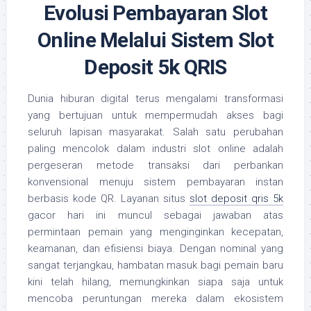
Evolusi Pembayaran Slot
Online Melalui Sistem Slot
Deposit 5k QRIS
Dunia hiburan digital terus mengalami transformasi
yang bertujuan untuk mempermudah akses bagi
seluruh lapisan masyarakat. Salah satu perubahan
paling mencolok dalam industri slot online adalah
pergeseran metode transaksi dari perbankan
konvensional menuju sistem pembayaran instan
berbasis kode QR. Layanan situs
slot deposit qris 5k
gacor hari ini muncul sebagai jawaban atas
permintaan pemain yang menginginkan kecepatan,
keamanan, dan efisiensi biaya. Dengan nominal yang
sangat terjangkau, hambatan masuk bagi pemain baru
kini telah hilang, memungkinkan siapa saja untuk
mencoba peruntungan mereka dalam ekosistem