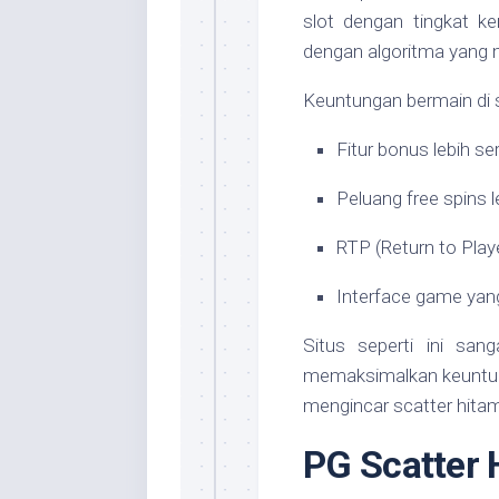
slot dengan tingkat ke
dengan algoritma yang
Keuntungan bermain di s
Fitur bonus lebih se
Peluang free spins l
RTP (Return to Play
Interface game yang
Situs seperti ini san
memaksimalkan keuntun
mengincar scatter hita
PG Scatter 