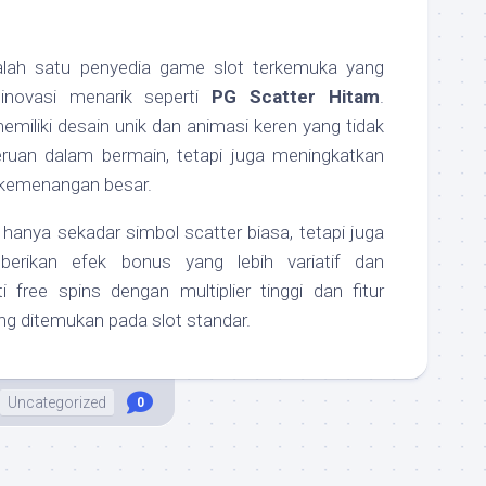
lah satu penyedia game slot terkemuka yang
 inovasi menarik seperti
PG Scatter Hitam
.
emiliki desain unik dan animasi keren yang tidak
uan dalam bermain, tetapi juga meningkatkan
 kemenangan besar.
hanya sekadar simbol scatter biasa, tetapi juga
erikan efek bonus yang lebih variatif dan
 free spins dengan multiplier tinggi dan fitur
ng ditemukan pada slot standar.
Uncategorized
0