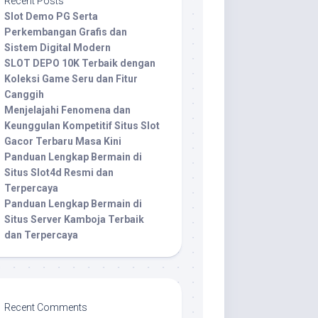
Recent Posts
Slot Demo PG Serta
Perkembangan Grafis dan
Sistem Digital Modern
SLOT DEPO 10K Terbaik dengan
Koleksi Game Seru dan Fitur
Canggih
Menjelajahi Fenomena dan
Keunggulan Kompetitif Situs Slot
Gacor Terbaru Masa Kini
Panduan Lengkap Bermain di
Situs Slot4d Resmi dan
Terpercaya
Panduan Lengkap Bermain di
Situs Server Kamboja Terbaik
dan Terpercaya
Recent Comments