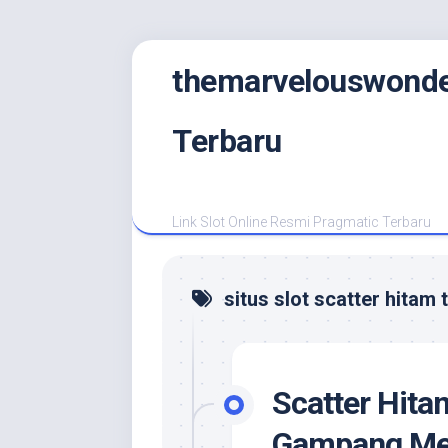
Skip
themarvelouswonder
to
content
Terbaru
Link Slot Online Resmi Pragmatic Terbaru
situs slot scatter hitam 
Scatter Hita
Gampang M