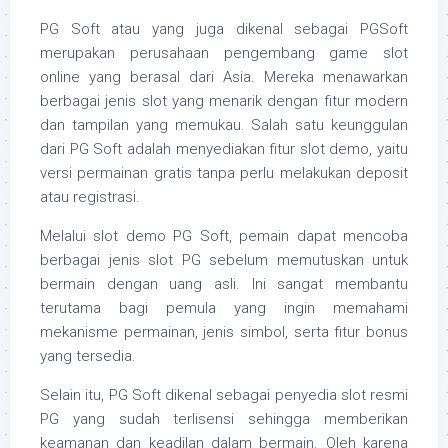
PG Soft atau yang juga dikenal sebagai PGSoft
merupakan perusahaan pengembang game slot
online yang berasal dari Asia. Mereka menawarkan
berbagai jenis slot yang menarik dengan fitur modern
dan tampilan yang memukau. Salah satu keunggulan
dari PG Soft adalah menyediakan fitur slot demo, yaitu
versi permainan gratis tanpa perlu melakukan deposit
atau registrasi.
Melalui slot demo PG Soft, pemain dapat mencoba
berbagai jenis slot PG sebelum memutuskan untuk
bermain dengan uang asli. Ini sangat membantu
terutama bagi pemula yang ingin memahami
mekanisme permainan, jenis simbol, serta fitur bonus
yang tersedia.
Selain itu, PG Soft dikenal sebagai penyedia slot resmi
PG yang sudah terlisensi sehingga memberikan
keamanan dan keadilan dalam bermain. Oleh karena