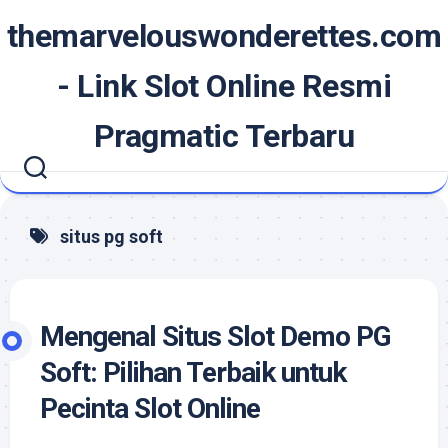
Skip
themarvelouswonderettes.com
to
content
- Link Slot Online Resmi
Pragmatic Terbaru
situs pg soft
Mengenal Situs Slot Demo PG
Soft: Pilihan Terbaik untuk
Pecinta Slot Online