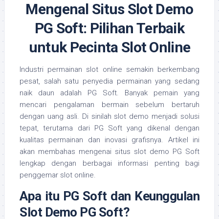
Mengenal Situs Slot Demo
PG Soft: Pilihan Terbaik
untuk Pecinta Slot Online
Industri permainan slot online semakin berkembang
pesat, salah satu penyedia permainan yang sedang
naik daun adalah PG Soft. Banyak pemain yang
mencari pengalaman bermain sebelum bertaruh
dengan uang asli. Di sinilah slot demo menjadi solusi
tepat, terutama dari PG Soft yang dikenal dengan
kualitas permainan dan inovasi grafisnya. Artikel ini
akan membahas mengenai situs slot demo PG Soft
lengkap dengan berbagai informasi penting bagi
penggemar slot online.
Apa itu PG Soft dan Keunggulan
Slot Demo PG Soft?