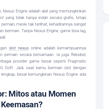
 Nexus Engine adalah alat yang memungkinkan
t yang tidak hanya indah secara grafis, tetapi
gi pemain, meski tak terlihat, kehadirannya sangat
 bermain. Tanpa Nexus Engine, game bisa lag,
dil.
 agen
slot nexus
online
adalah kemampuannya
n pemain secara bersamaan. Ia juga fleksibel,
erbagai provider game besar seperti Pragmatic
PG Soft. Jadi, saat kamu bermain slot dengan
ur lengkap, besar kemungkinan Nexus Engine ada
or: Mitos atau Momen
Keemasan?