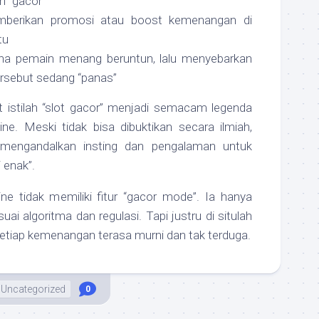
h “gacor”
emberikan promosi atau boost kemenangan di
tu
a pemain menang beruntun, lalu menyebarkan
rsebut sedang “panas”
istilah “slot gacor” menjadi semacam legenda
ine. Meski tidak bisa dibuktikan secara ilmiah,
mengandalkan insting dan pengalaman untuk
 enak”.
ne tidak memiliki fitur “gacor mode”. Ia hanya
ai algoritma dan regulasi. Tapi justru di situlah
tiap kemenangan terasa murni dan tak terduga.
Uncategorized
0