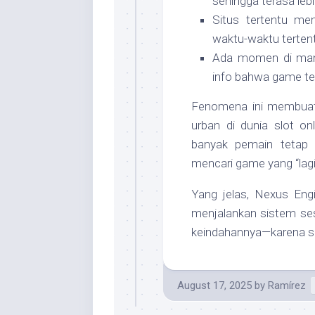
sehingga terasa lebi
Situs tertentu m
waktu-waktu terten
Ada momen di man
info bahwa game te
Fenomena ini membuat 
urban di dunia slot onl
banyak pemain tetap 
mencari game yang “lagi
Yang jelas, Nexus Engi
menjalankan sistem sesu
keindahannya—karena se
August 17, 2025
by
Ramírez