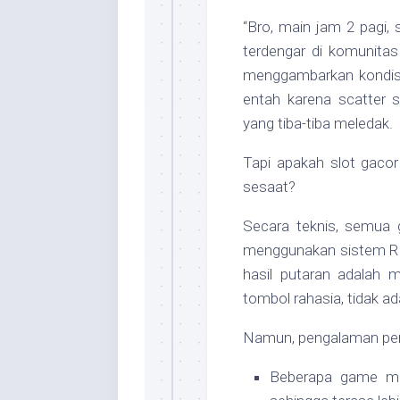
“Bro, main jam 2 pagi, s
terdengar di komunitas 
menggambarkan kondis
entah karena scatter s
yang tiba-tiba meledak.
Tapi apakah slot gacor
sesaat?
Secara teknis, semua 
menggunakan sistem RN
hasil putaran adalah m
tombol rahasia, tidak ad
Namun, pengalaman pema
Beberapa game mem