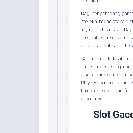
interaktif.
Bagi pengembang game,
mereka menciptakan slo
juga stabil dan adil. Ba
menentukan kenyamanan
error, atau bahkan tidak a
Salah satu kekuatan
untuk mendukung ribua
bisa digunakan oleh b
Play, Habanero, atau 
tampilan keren dan fit
di baliknya.
Slot Gac