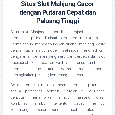
Situs Slot Mahjong Gacor
dengan Putaran Cepat dan
Peluang Tinggi
Situs slot Mahjong gacor kini menjadi salah satu
permainan paling diminati oleh pemain slot online.
Permainan ini menggabungkan simbol mahjong klasik
dengan sistem slot modern, sehingga menghadirkan
pengalaman bermain yang seru dan berbeda dari slot
tradisional. Fitur scatter, wild, dan bonus tambahan
membuat setiap putaran semakin menarik serta
meningkatkan peluang kemenangan besar.
Setiap ronde dimulai dengan memasang taruhan
sesuai preferensi pemain. Setelah itu, gulungan
berputar menampilkan simbol mahjong khas.
Kombinasi simbol tertentu dapat memicu
kemenangan besar, bonus tambahan, atau fitur