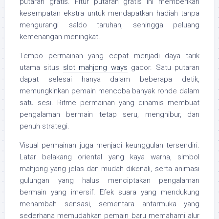
putaran gratis. Fitur putaran gratis ini memberikan
kesempatan ekstra untuk mendapatkan hadiah tanpa
mengurangi saldo taruhan, sehingga peluang
kemenangan meningkat.
Tempo permainan yang cepat menjadi daya tarik
utama situs
slot mahjong ways
gacor. Satu putaran
dapat selesai hanya dalam beberapa detik,
memungkinkan pemain mencoba banyak ronde dalam
satu sesi. Ritme permainan yang dinamis membuat
pengalaman bermain tetap seru, menghibur, dan
penuh strategi.
Visual permainan juga menjadi keunggulan tersendiri.
Latar belakang oriental yang kaya warna, simbol
mahjong yang jelas dan mudah dikenali, serta animasi
gulungan yang halus menciptakan pengalaman
bermain yang imersif. Efek suara yang mendukung
menambah sensasi, sementara antarmuka yang
sederhana memudahkan pemain baru memahami alur