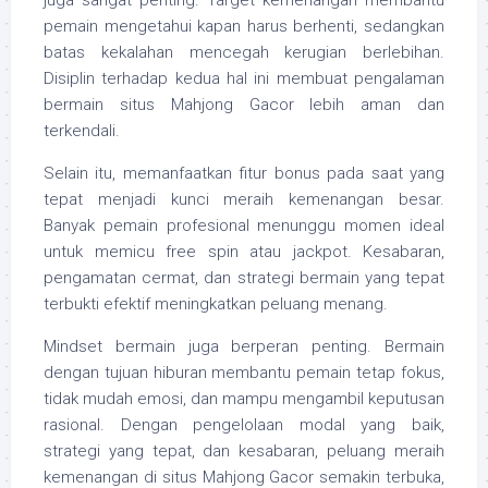
juga sangat penting. Target kemenangan membantu
pemain mengetahui kapan harus berhenti, sedangkan
batas kekalahan mencegah kerugian berlebihan.
Disiplin terhadap kedua hal ini membuat pengalaman
bermain situs Mahjong Gacor lebih aman dan
terkendali.
Selain itu, memanfaatkan fitur bonus pada saat yang
tepat menjadi kunci meraih kemenangan besar.
Banyak pemain profesional menunggu momen ideal
untuk memicu free spin atau jackpot. Kesabaran,
pengamatan cermat, dan strategi bermain yang tepat
terbukti efektif meningkatkan peluang menang.
Mindset bermain juga berperan penting. Bermain
dengan tujuan hiburan membantu pemain tetap fokus,
tidak mudah emosi, dan mampu mengambil keputusan
rasional. Dengan pengelolaan modal yang baik,
strategi yang tepat, dan kesabaran, peluang meraih
kemenangan di situs Mahjong Gacor semakin terbuka,