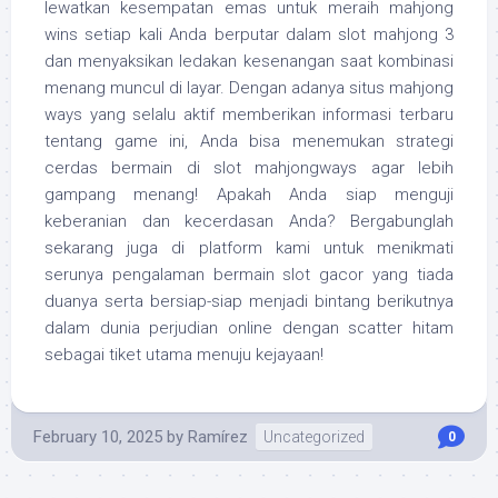
lewatkan kesempatan emas untuk meraih mahjong
wins setiap kali Anda berputar dalam slot mahjong 3
dan menyaksikan ledakan kesenangan saat kombinasi
menang muncul di layar. Dengan adanya situs mahjong
ways yang selalu aktif memberikan informasi terbaru
tentang game ini, Anda bisa menemukan strategi
cerdas bermain di slot mahjongways agar lebih
gampang menang! Apakah Anda siap menguji
keberanian dan kecerdasan Anda? Bergabunglah
sekarang juga di platform kami untuk menikmati
serunya pengalaman bermain slot gacor yang tiada
duanya serta bersiap-siap menjadi bintang berikutnya
dalam dunia perjudian online dengan scatter hitam
sebagai tiket utama menuju kejayaan!
February 10, 2025
by
Ramírez
Uncategorized
0