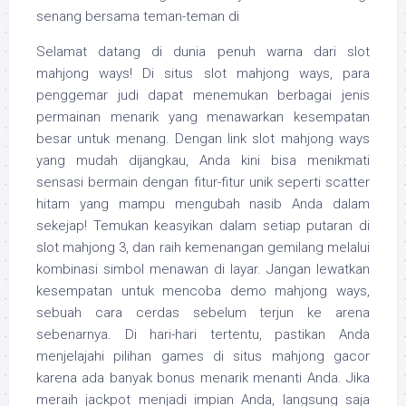
senang bersama teman-teman di
Selamat datang di dunia penuh warna dari slot
mahjong ways! Di situs slot mahjong ways, para
penggemar judi dapat menemukan berbagai jenis
permainan menarik yang menawarkan kesempatan
besar untuk menang. Dengan link slot mahjong ways
yang mudah dijangkau, Anda kini bisa menikmati
sensasi bermain dengan fitur-fitur unik seperti scatter
hitam yang mampu mengubah nasib Anda dalam
sekejap! Temukan keasyikan dalam setiap putaran di
slot mahjong 3, dan raih kemenangan gemilang melalui
kombinasi simbol menawan di layar. Jangan lewatkan
kesempatan untuk mencoba demo mahjong ways,
sebuah cara cerdas sebelum terjun ke arena
sebenarnya. Di hari-hari tertentu, pastikan Anda
menjelajahi pilihan games di situs mahjong gacor
karena ada banyak bonus menarik menanti Anda. Jika
meraih jackpot menjadi impian Anda, langsung saja