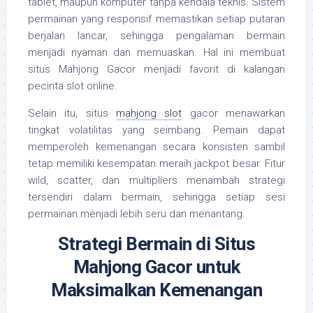
tablet, maupun komputer tanpa kendala teknis. Sistem
permainan yang responsif memastikan setiap putaran
berjalan lancar, sehingga pengalaman bermain
menjadi nyaman dan memuaskan. Hal ini membuat
situs Mahjong Gacor menjadi favorit di kalangan
pecinta slot online.
Selain itu, situs
mahjong slot
gacor menawarkan
tingkat volatilitas yang seimbang. Pemain dapat
memperoleh kemenangan secara konsisten sambil
tetap memiliki kesempatan meraih jackpot besar. Fitur
wild, scatter, dan multipliers menambah strategi
tersendiri dalam bermain, sehingga setiap sesi
permainan menjadi lebih seru dan menantang.
Strategi Bermain di Situs
Mahjong Gacor untuk
Maksimalkan Kemenangan