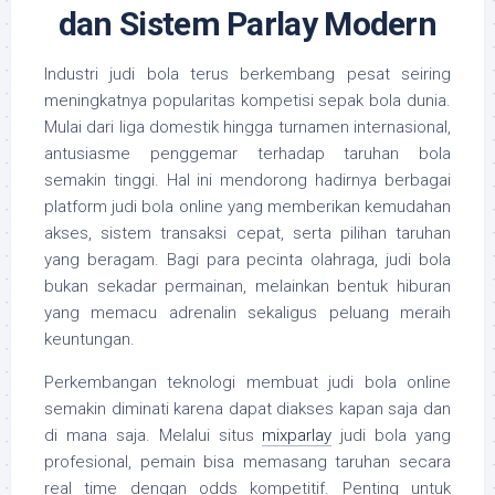
dan Sistem Parlay Modern
Industri judi bola terus berkembang pesat seiring
meningkatnya popularitas kompetisi sepak bola dunia.
Mulai dari liga domestik hingga turnamen internasional,
antusiasme penggemar terhadap taruhan bola
semakin tinggi. Hal ini mendorong hadirnya berbagai
platform judi bola online yang memberikan kemudahan
akses, sistem transaksi cepat, serta pilihan taruhan
yang beragam. Bagi para pecinta olahraga, judi bola
bukan sekadar permainan, melainkan bentuk hiburan
yang memacu adrenalin sekaligus peluang meraih
keuntungan.
Perkembangan teknologi membuat judi bola online
semakin diminati karena dapat diakses kapan saja dan
di mana saja. Melalui situs
mixparlay
judi bola yang
profesional, pemain bisa memasang taruhan secara
real time dengan odds kompetitif. Penting untuk