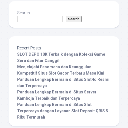
Search
Search
Recent Posts
SLOT DEPO 10K Terbaik dengan Koleksi Game
Seru dan Fitur Canggih
Menjelajahi Fenomena dan Keunggulan
Kompetitif Situs Slot Gacor Terbaru Masa Kini
Panduan Lengkap Bermain di Situs Slot4d Resmi
dan Terpercaya
Panduan Lengkap Bermain di Situs Server
Kamboja Terbaik dan Terpercaya
Panduan Lengkap Bermain di Situs Slot
Terpercaya dengan Layanan Slot Deposit QRIS 5
Ribu Termurah