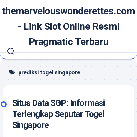
Skip
themarvelouswonderettes.com
to
content
- Link Slot Online Resmi
Pragmatic Terbaru
prediksi togel singapore
Situs Data SGP: Informasi
Terlengkap Seputar Togel
Singapore