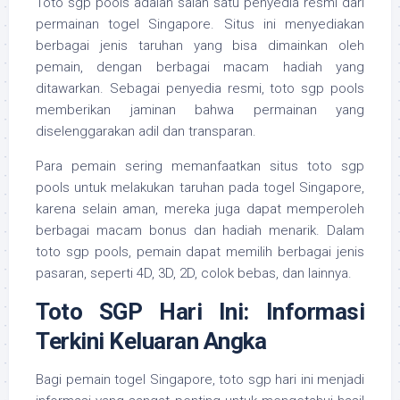
Toto sgp pools adalah salah satu penyedia resmi dari
permainan togel Singapore. Situs ini menyediakan
berbagai jenis taruhan yang bisa dimainkan oleh
pemain, dengan berbagai macam hadiah yang
ditawarkan. Sebagai penyedia resmi, toto sgp pools
memberikan jaminan bahwa permainan yang
diselenggarakan adil dan transparan.
Para pemain sering memanfaatkan situs toto sgp
pools untuk melakukan taruhan pada togel Singapore,
karena selain aman, mereka juga dapat memperoleh
berbagai macam bonus dan hadiah menarik. Dalam
toto sgp pools, pemain dapat memilih berbagai jenis
pasaran, seperti 4D, 3D, 2D, colok bebas, dan lainnya.
Toto SGP Hari Ini: Informasi
Terkini Keluaran Angka
Bagi pemain togel Singapore, toto sgp hari ini menjadi