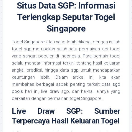
Situs Data SGP: Informasi
Terlengkap Seputar Togel
Singapore
Togel Singapore atau yang lebih dikenal dengan istilah
togel sgp merupakan salah satu permainan judi togel
yang sangat populer di Indonesia. Para pemain togel
selalu mencari informasi terkini tentang hasil keluaran
angka, prediksi, hingga data sgp untuk mendapatkan
keuntungan lebih. Dalam artikel ini, kita akan
membahas berbagai aspek penting terkait data
sgp
pools
hari ini
, live draw sgp, dan hal-hal lainnya yang
berkaitan dengan permainan togel Singapore.
Live Draw SGP: Sumber
Terpercaya Hasil Keluaran Togel