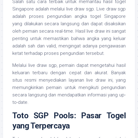
Salah satu cara terbaik untuk memantau hasil togel
Singapore adalah melalui live draw sgp. Live draw sgp
adalah proses pengundian angka togel Singapore
yang dilakukan secara langsung dan dapat disaksikan
oleh pemain secara real-time. Hasil live draw ini sangat
penting untuk memastikan bahwa angka yang keluar
adalah sah dan valid, mengingat adanya pengawasan
ketat terhadap proses pengundian tersebut.
Melalui live draw sgp, pemain dapat mengetahui hasil
keluaran terbaru dengan cepat dan akurat. Banyak
situs resmi menyediakan layanan live draw ini, yang
memungkinkan pemain untuk mengikuti pengundian
secara langsung dan mendapatkan informasi yang up-
to-date.
Toto SGP Pools: Pasar Togel
yang Terpercaya