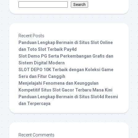
Search
Recent Posts
Panduan Lengkap Bermain di Situs Slot Online
dan Toto Slot Terbaik Pay4d
Slot Demo PG Serta Perkembangan Grafis dan
Sistem Digital Modern
SLOT DEPO 10K Terbaik dengan Koleksi Game
Seru dan Fitur Canggih
Menjelajahi Fenomena dan Keunggulan
Kompetitif Situs Slot Gacor Terbaru Masa Kini
Panduan Lengkap Bermain di Situs Slot4d Resmi
dan Terpercaya
Recent Comments