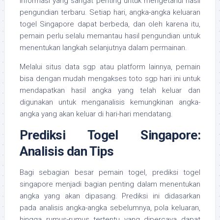
informasi yang sangat penting untuk mengetahui hasil
pengundian terbaru. Setiap hari, angka-angka keluaran
togel Singapore dapat berbeda, dan oleh karena itu,
pemain perlu selalu memantau hasil pengundian untuk
menentukan langkah selanjutnya dalam permainan.
Melalui situs data sgp atau platform lainnya, pemain
bisa dengan mudah mengakses toto sgp hari ini untuk
mendapatkan hasil angka yang telah keluar dan
digunakan untuk menganalisis kemungkinan angka-
angka yang akan keluar di hari-hari mendatang.
Prediksi Togel Singapore:
Analisis dan Tips
Bagi sebagian besar pemain togel, prediksi togel
singapore menjadi bagian penting dalam menentukan
angka yang akan dipasang. Prediksi ini didasarkan
pada analisis angka-angka sebelumnya, pola keluaran,
hingga rumus-rumus tertentu yang dipercaya dapat