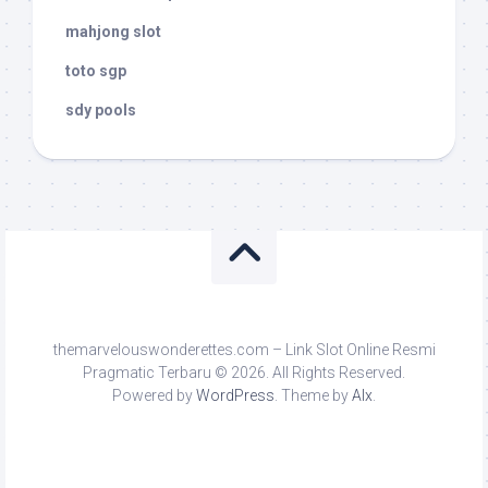
mahjong slot
toto sgp
sdy pools
themarvelouswonderettes.com – Link Slot Online Resmi
Pragmatic Terbaru © 2026. All Rights Reserved.
Powered by
WordPress
. Theme by
Alx
.