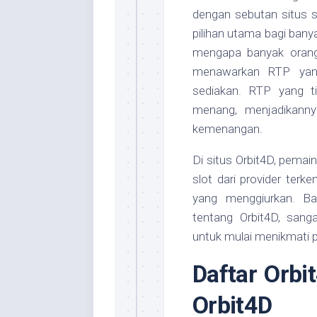
dengan sebutan situs sl
pilihan utama bagi bany
mengapa banyak orang
menawarkan RTP yang
sediakan. RTP yang t
menang, menjadikanny
kemenangan.
Di situs Orbit4D, pem
slot dari provider terk
yang menggiurkan. B
tentang Orbit4D, sang
untuk mulai menikmati 
Daftar Orbi
Orbit4D