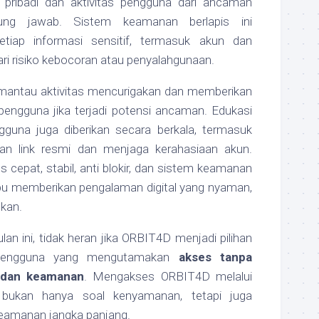
a pribadi dan aktivitas pengguna dari ancaman
gung jawab. Sistem keamanan berlapis ini
iap informasi sensitif, termasuk akun dan
ari risiko kebocoran atau penyalahgunaan.
mantau aktivitas mencurigakan dan memberikan
 pengguna jika terjadi potensi ancaman. Edukasi
una juga diberikan secara berkala, termasuk
an link resmi dan menjaga kerahasiaan akun.
cepat, stabil, anti blokir, dan sistem keamanan
u memberikan pengalaman digital yang nyaman,
lkan.
n ini, tidak heran jika ORBIT4D menjadi pilihan
pengguna yang mengutamakan
akses tanpa
, dan keamanan
. Mengakses ORBIT4D melalui
ir bukan hanya soal kenyamanan, tetapi juga
keamanan jangka panjang.