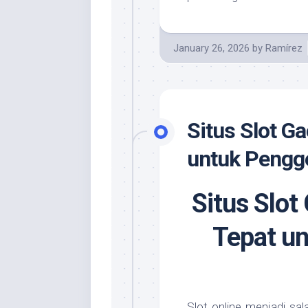
January 26, 2026
by
Ramírez
Situs Slot Ga
untuk Pengge
Situs Slot
Tepat u
Slot online menjadi sal