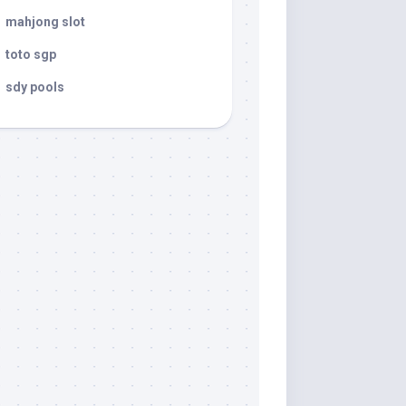
mahjong slot
toto sgp
sdy pools