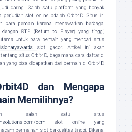
 judi daring. Salah satu platform yang banyak
 perjudian slot online adalah Orbit4D. Situs ini
ian para pemain karena menawarkan berbagai
t dengan RTP (Return to Player) yang tinggi,
 utama untuk para pemain yang mencari situs
/visionaryawards
slot gacor. Artikel ini akan
entang situs Orbit4D, bagaimana cara daftar di
an yang bisa didapatkan dari bermain di Orbit4D
Orbit4D dan Mengapa
ain Memilihnya?
alah salah satu situs
thsolutions.com/ccm
slot online yang
cam permainan slot berkualitas tinggi. Dikenal