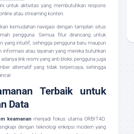
ni untuk aktivitas yang membutuhkan respons
 online atau streaming konten.
an kemudahan navigasi dengan tampilan situs
amah pengguna. Semua fitur dirancang untuk
 yang intuitif, sehingga pengguna baru maupun
informasi atau layanan yang mereka butuhkan
adanya link resmi yang anti blokir, pengguna juga
mber alternatif yang tidak terpercaya, sehingga
ancar.
amanan Terbaik untuk
an Data
tem keamanan
menjadi fokus utama ORBIT4D.
engkapi dengan teknologi enkripsi modern yang