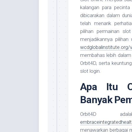
kalangan para pecinta
dibicarakan dalam dunia
telah menarik perhat
pilihan permainan slo
menjadikannya pilihan
wcdglobalinstitute.org
membahas lebih dalam t
Orbit4D, serta keuntung
slot login.
Apa Itu 
Banyak Pem
Orbit4D ad
embraceintegratedheal
menawarkan berbagai ma