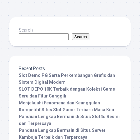
Search
Search
Recent Posts
Slot Demo PG Serta Perkembangan Grafis dan
Sistem Digital Modern
SLOT DEPO 10K Terbaik dengan Koleksi Game
Seru dan Fitur Canggih
Menjelajahi Fenomena dan Keunggulan
Kompetitif Situs Slot Gacor Terbaru Masa Kini
Panduan Lengkap Bermain di Situs Slot4d Resmi
dan Terpercaya
Panduan Lengkap Bermain di Situs Server
Kamboja Terbaik dan Terpercaya