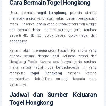
Cara Bermain Togel Hongkong
Untuk bermain
togel Hongkong
, pemain diminta
menebak angka yang akan keluar dalam pengundian
resmi. Biasanya, angka yang ditebak terdiri dari 4 digit,
dan pemain dapat memilih berbagai jenis taruhan,
seperti 4D, 3D, 2D, colok bebas, colok naga, dan
sebagainya.
Pemain akan memenangkan hadiah jika angka yang
ditebak sesuai dengan hasil keluaran resmi dari
Hongkong Pools. Karena ada banyak jenis taruhan,
maka variasi hadiah juga berbeda-beda. Ini yang
membuat
togel Hongkong
menarik karena
memberikan fleksibilitas strategi kepada para
pemainnya.
Jadwal dan Sumber Keluaran
Togel Hongkong