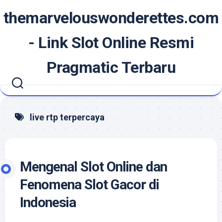
Skip
themarvelouswonderettes.com
to
content
- Link Slot Online Resmi
Pragmatic Terbaru
live rtp terpercaya
Mengenal Slot Online dan
Fenomena Slot Gacor di
Indonesia