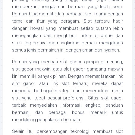
memberikan pengalaman bermain yang lebih seru.
Pemain bisa memilih dari berbagai slot resmi dengan
tema dan fitur yang beragam. Slot terbaru hadir
dengan inovasi yang membuat setiap putaran lebih
menegangkan dan menghibur. Link slot online dari
situs terpercaya memungkinkan pemain mengakses
semua jenis permainan ini dengan aman dan nyaman.
Pemain yang mencari slot gacor gampang menang,
slot gacor maxwin, atau slot gacor gampang maxwin
kini memiliki banyak pilihan. Dengan memanfaatkan link
slot gacor atau link slot terbaru, mereka dapat
mencoba berbagai strategi dan menemukan mesin
slot yang tepat sesuai preferensi. Situs slot gacor
terbaik menyediakan informasi lengkap, panduan
bermain, dan berbagai bonus menarik untuk
mendukung pengalaman bermain.
Selain itu, perkembangan teknologi membuat slot