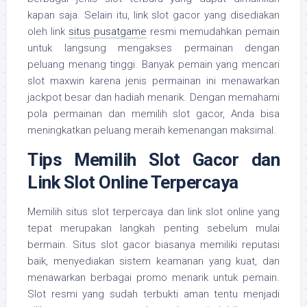
kapan saja. Selain itu, link slot gacor yang disediakan
oleh link
situs pusatgame
resmi memudahkan pemain
untuk langsung mengakses permainan dengan
peluang menang tinggi. Banyak pemain yang mencari
slot maxwin karena jenis permainan ini menawarkan
jackpot besar dan hadiah menarik. Dengan memahami
pola permainan dan memilih slot gacor, Anda bisa
meningkatkan peluang meraih kemenangan maksimal.
Tips Memilih Slot Gacor dan
Link Slot Online Terpercaya
Memilih situs slot terpercaya dan link slot online yang
tepat merupakan langkah penting sebelum mulai
bermain. Situs slot gacor biasanya memiliki reputasi
baik, menyediakan sistem keamanan yang kuat, dan
menawarkan berbagai promo menarik untuk pemain.
Slot resmi yang sudah terbukti aman tentu menjadi