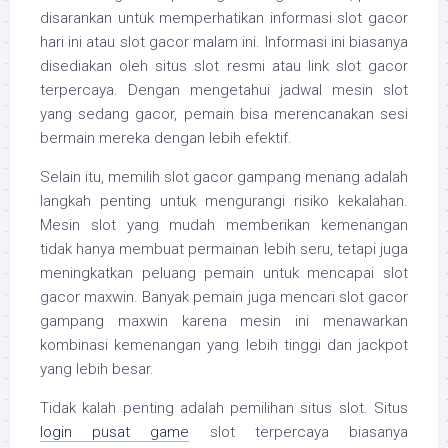
disarankan untuk memperhatikan informasi slot gacor
hari ini atau slot gacor malam ini. Informasi ini biasanya
disediakan oleh situs slot resmi atau link slot gacor
terpercaya. Dengan mengetahui jadwal mesin slot
yang sedang gacor, pemain bisa merencanakan sesi
bermain mereka dengan lebih efektif.
Selain itu, memilih slot gacor gampang menang adalah
langkah penting untuk mengurangi risiko kekalahan.
Mesin slot yang mudah memberikan kemenangan
tidak hanya membuat permainan lebih seru, tetapi juga
meningkatkan peluang pemain untuk mencapai slot
gacor maxwin. Banyak pemain juga mencari slot gacor
gampang maxwin karena mesin ini menawarkan
kombinasi kemenangan yang lebih tinggi dan jackpot
yang lebih besar.
Tidak kalah penting adalah pemilihan situs slot. Situs
login pusat game
slot terpercaya biasanya