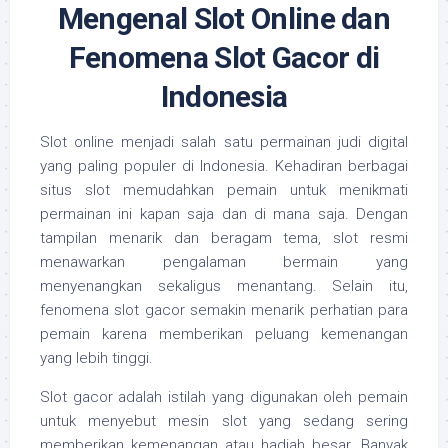
Mengenal Slot Online dan
Fenomena Slot Gacor di
Indonesia
Slot online menjadi salah satu permainan judi digital
yang paling populer di Indonesia. Kehadiran berbagai
situs slot memudahkan pemain untuk menikmati
permainan ini kapan saja dan di mana saja. Dengan
tampilan menarik dan beragam tema, slot resmi
menawarkan pengalaman bermain yang
menyenangkan sekaligus menantang. Selain itu,
fenomena slot gacor semakin menarik perhatian para
pemain karena memberikan peluang kemenangan
yang lebih tinggi.
Slot gacor adalah istilah yang digunakan oleh pemain
untuk menyebut mesin slot yang sedang sering
memberikan kemenangan atau hadiah besar. Banyak