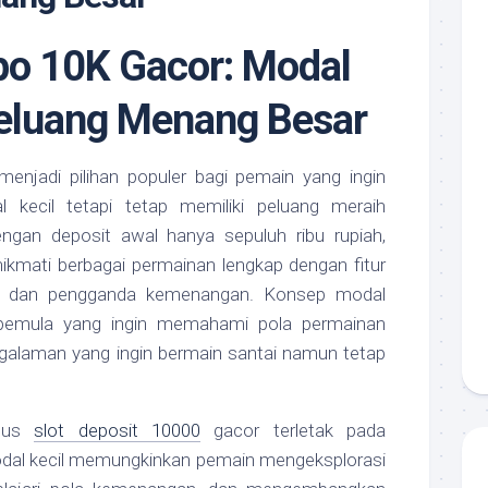
po 10K Gacor: Modal
Peluang Menang Besar
enjadi pilihan populer bagi pemain yang ingin
 kecil tetapi tetap memiliki peluang meraih
gan deposit awal hanya sepuluh ribu rupiah,
kmati berbagai permainan lengkap dengan fitur
ild, dan pengganda kemenangan. Konsep modal
i pemula yang ingin memahami pola permainan
alaman yang ingin bermain santai namun tetap
itus
slot deposit 10000
gacor terletak pada
 Modal kecil memungkinkan pemain mengeksplorasi