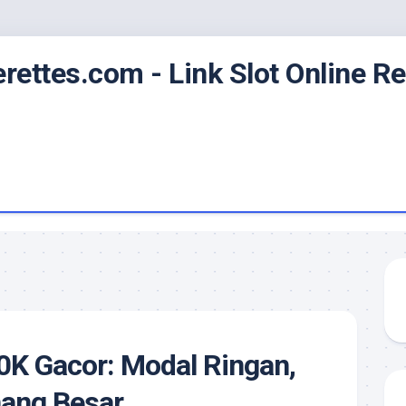
ettes.com - Link Slot Online R
0K Gacor: Modal Ringan,
ang Besar