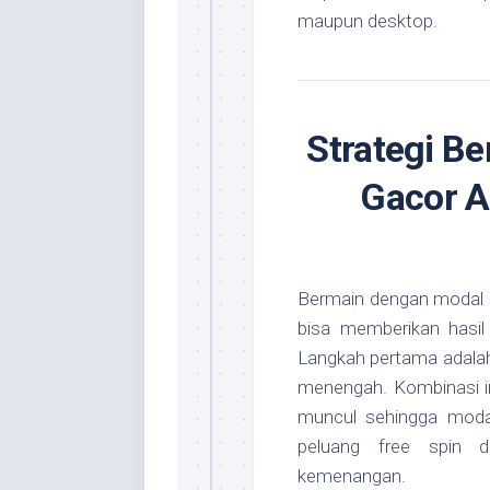
maupun desktop.
Strategi Be
Gacor A
Bermain dengan modal se
bisa memberikan hasil 
Langkah pertama adalah
menengah. Kombinasi i
muncul sehingga moda
peluang free spin 
kemenangan.