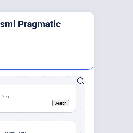
esmi Pragmatic
Search
Search