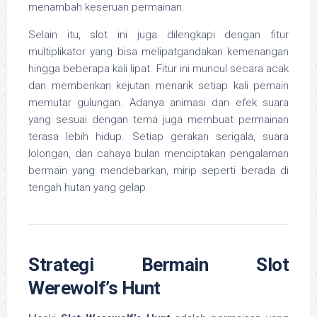
menambah keseruan permainan.
Selain itu, slot ini juga dilengkapi dengan fitur
multiplikator yang bisa melipatgandakan kemenangan
hingga beberapa kali lipat. Fitur ini muncul secara acak
dan memberikan kejutan menarik setiap kali pemain
memutar gulungan. Adanya animasi dan efek suara
yang sesuai dengan tema juga membuat permainan
terasa lebih hidup. Setiap gerakan serigala, suara
lolongan, dan cahaya bulan menciptakan pengalaman
bermain yang mendebarkan, mirip seperti berada di
tengah hutan yang gelap.
Strategi Bermain Slot
Werewolf’s Hunt