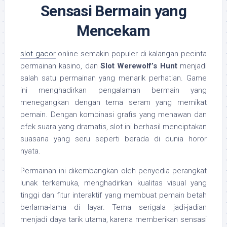
Sensasi Bermain yang
Mencekam
slot gacor
online semakin populer di kalangan pecinta
permainan kasino, dan
Slot Werewolf’s Hunt
menjadi
salah satu permainan yang menarik perhatian. Game
ini menghadirkan pengalaman bermain yang
menegangkan dengan tema seram yang memikat
pemain. Dengan kombinasi grafis yang menawan dan
efek suara yang dramatis, slot ini berhasil menciptakan
suasana yang seru seperti berada di dunia horor
nyata.
Permainan ini dikembangkan oleh penyedia perangkat
lunak terkemuka, menghadirkan kualitas visual yang
tinggi dan fitur interaktif yang membuat pemain betah
berlama-lama di layar. Tema serigala jadi-jadian
menjadi daya tarik utama, karena memberikan sensasi