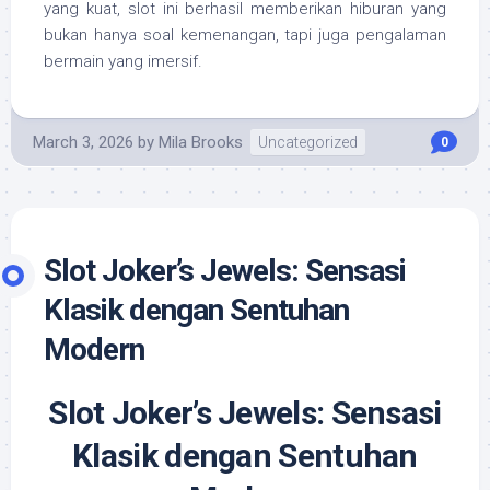
yang kuat, slot ini berhasil memberikan hiburan yang
bukan hanya soal kemenangan, tapi juga pengalaman
bermain yang imersif.
March 3, 2026
by
Mila Brooks
Uncategorized
0
Slot Joker’s Jewels: Sensasi
Klasik dengan Sentuhan
Modern
Slot Joker’s Jewels: Sensasi
Klasik dengan Sentuhan