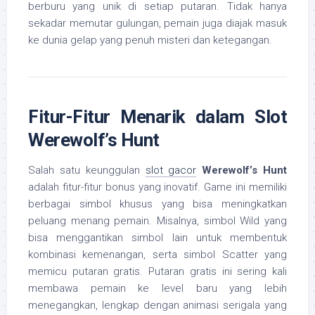
berburu yang unik di setiap putaran. Tidak hanya
sekadar memutar gulungan, pemain juga diajak masuk
ke dunia gelap yang penuh misteri dan ketegangan.
Fitur-Fitur Menarik dalam Slot
Werewolf’s Hunt
Salah satu keunggulan
slot gacor
Werewolf’s Hunt
adalah fitur-fitur bonus yang inovatif. Game ini memiliki
berbagai simbol khusus yang bisa meningkatkan
peluang menang pemain. Misalnya, simbol Wild yang
bisa menggantikan simbol lain untuk membentuk
kombinasi kemenangan, serta simbol Scatter yang
memicu putaran gratis. Putaran gratis ini sering kali
membawa pemain ke level baru yang lebih
menegangkan, lengkap dengan animasi serigala yang