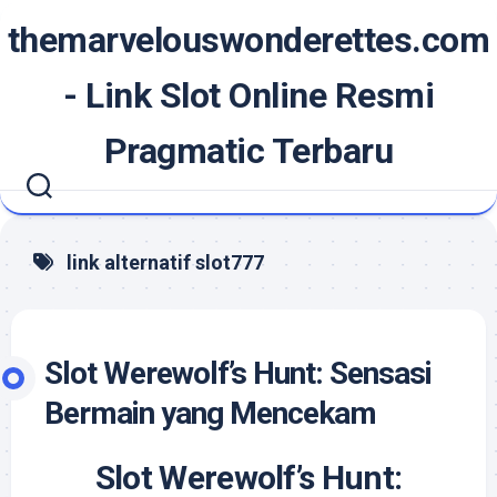
Skip
themarvelouswonderettes.com
to
content
- Link Slot Online Resmi
Pragmatic Terbaru
link alternatif slot777
Slot Werewolf’s Hunt: Sensasi
Bermain yang Mencekam
Slot Werewolf’s Hunt: