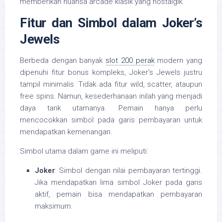
memberikan nuansa arcade klasik yang nostalgik.
Fitur dan Simbol dalam Joker’s
Jewels
Berbeda dengan banyak
slot 200 perak
modern yang
dipenuhi fitur bonus kompleks, Joker’s Jewels justru
tampil minimalis. Tidak ada fitur wild, scatter, ataupun
free spins. Namun, kesederhanaan inilah yang menjadi
daya tarik utamanya. Pemain hanya perlu
mencocokkan simbol pada garis pembayaran untuk
mendapatkan kemenangan.
Simbol utama dalam game ini meliputi:
Joker
: Simbol dengan nilai pembayaran tertinggi.
Jika mendapatkan lima simbol Joker pada garis
aktif, pemain bisa mendapatkan pembayaran
maksimum.