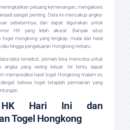
n meningkatkan peluang kemenangan, mengakses
njadi sangat penting. Data ini mencakup angka-
uar sebelumnya, dan dapat digunakan untuk
omor HK yang lebih akurat. Banyak situs
 togel Hongkong yang lengkap, mulai dari hasil
 lalu hingga pengeluaran Hongkong terbaru.
ta-data tersebut, pemain bisa mencoba untuk
angka yang sering keluar. Ini tentu dapat
 memprediksi hasil togel Hongkong malam ini,
diingat bahwa togel tetaplah permainan yang
ntungan.
n HK Hari Ini dan
n Togel Hongkong