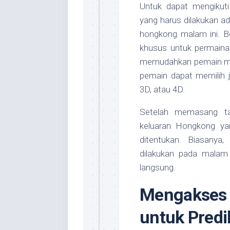
Untuk dapat mengikut
yang harus dilakukan a
hongkong malam ini. Be
khusus untuk permainan
memudahkan pemain meli
pemain dapat memilih j
3D, atau 4D.
Setelah memasang ta
keluaran Hongkong y
ditentukan. Biasanya
dilakukan pada malam 
langsung.
Mengakses
untuk Predi