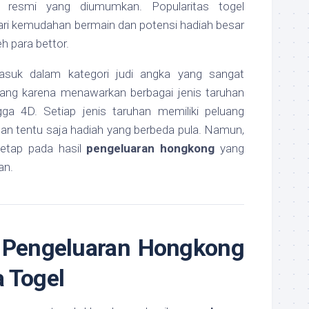
 resmi yang diumumkan. Popularitas togel
ari kemudahan bermain dan potensi hadiah besar
h para bettor.
suk dalam kategori judi angka yang sangat
rang karena menawarkan berbagai jenis taruhan
gga 4D. Setiap jenis taruhan memiliki peluang
n tentu saja hadiah yang berbeda pula. Namun,
 tetap pada hasil
pengeluaran hongkong
yang
an.
 Pengeluaran Hongkong
 Togel