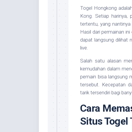
Togel Hongkong adalah
Kong. Setiap harinya
tertentu, yang nantinya
Hasil dari permainan in
dapat langsung dilihat
live.
Salah satu alasan me
kemudahan dalam menga
pemain bisa langsung 
tersebut. Kecepatan d
tarik tersendiri bagi ba
Cara Memas
Situs Togel