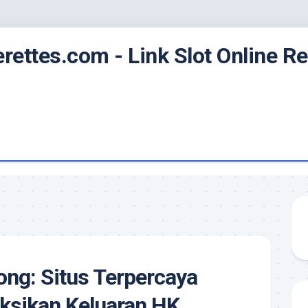
ettes.com - Link Slot Online R
ng: Situs Terpercaya
ksikan Keluaran HK