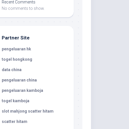
Recent Comments
No comments to show.
Partner Site
pengeluaran hk
togel hongkong
data china
pengeluaran china
pengeluaran kamboja
togel kamboja
slot mahjong scatter hitam
scatter hitam