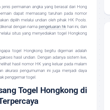
 jenis permainan angka yang berasal dari Hong
, pemain dapat memasang taruhan pada nomor
 akan dipilih melalui undian oleh pihak HK Pools.
i dikenal dengan nama
pengeluaran hk
hari ini, dan
 melalui situs yang menyediakan togel Hongkong
ngapa togel Hongkong begitu digemari adalah
kses hasil undian. Dengan adanya sistem live,
melihat hasil nomor HK yang keluar pada malam
an akurasi pengumuman ini juga menjadi daya
nyak penggemar togel.
ang Togel Hongkong di
 Terpercaya