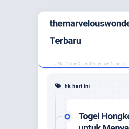
Skip
themarvelouswonder
to
content
Terbaru
Link Slot Online Resmi Pragmatic Terbaru
hk hari ini
Togel Hongko
untuk Menya