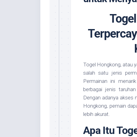
Togel
Terpercay
Togel Hongkong, atau y
salah satu jenis perm
Permainan ini menari
berbagai jenis taruhan
Dengan adanya akses m
Hongkong, pemain dapa
lebih akurat.
Apa Itu Tog