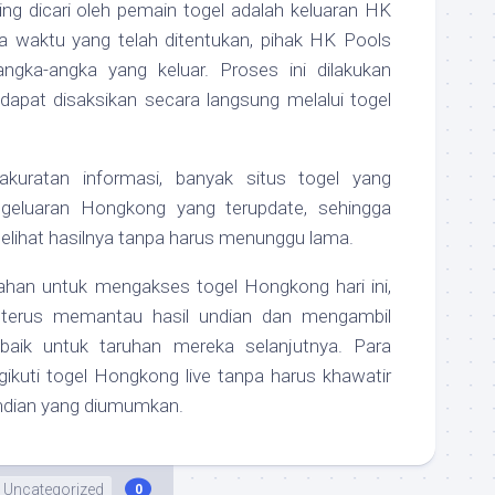
ing dicari oleh pemain togel adalah keluaran HK
pada waktu yang telah ditentukan, pihak HK Pools
ka-angka yang keluar. Proses ini dilakukan
dapat disaksikan secara langsung melalui togel
kuratan informasi, banyak situs togel yang
ngeluaran Hongkong yang terupdate, sehingga
elihat hasilnya tanpa harus menunggu lama.
an untuk mengakses togel Hongkong hari ini,
 terus memantau hasil undian dan mengambil
baik untuk taruhan mereka selanjutnya. Para
kuti togel Hongkong live tanpa harus khawatir
undian yang diumumkan.
Uncategorized
0