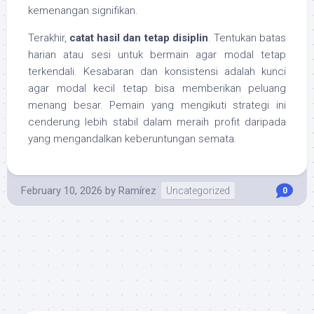
kemenangan signifikan.
Terakhir,
catat hasil dan tetap disiplin
. Tentukan batas
harian atau sesi untuk bermain agar modal tetap
terkendali. Kesabaran dan konsistensi adalah kunci
agar modal kecil tetap bisa memberikan peluang
menang besar. Pemain yang mengikuti strategi ini
cenderung lebih stabil dalam meraih profit daripada
yang mengandalkan keberuntungan semata.
February 10, 2026
by
Ramírez
Uncategorized
0