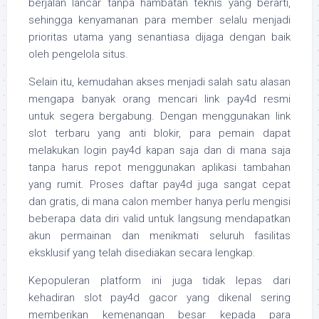
berjalan lancar tanpa hambatan teknis yang berarti,
sehingga kenyamanan para member selalu menjadi
prioritas utama yang senantiasa dijaga dengan baik
oleh pengelola situs.
Selain itu, kemudahan akses menjadi salah satu alasan
mengapa banyak orang mencari
link pay4d
resmi
untuk segera bergabung. Dengan menggunakan
link
slot terbaru
yang anti blokir, para pemain dapat
melakukan
login pay4d
kapan saja dan di mana saja
tanpa harus repot menggunakan aplikasi tambahan
yang rumit. Proses
daftar pay4d
juga sangat cepat
dan gratis, di mana calon member hanya perlu mengisi
beberapa data diri valid untuk langsung mendapatkan
akun permainan dan menikmati seluruh fasilitas
eksklusif yang telah disediakan secara lengkap.
Kepopuleran platform ini juga tidak lepas dari
kehadiran
slot pay4d gacor
yang dikenal sering
memberikan kemenangan besar kepada para