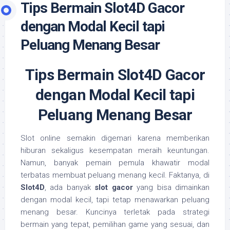
Tips Bermain Slot4D Gacor
dengan Modal Kecil tapi
Peluang Menang Besar
Tips Bermain Slot4D Gacor
dengan Modal Kecil tapi
Peluang Menang Besar
Slot online semakin digemari karena memberikan
hiburan sekaligus kesempatan meraih keuntungan.
Namun, banyak pemain pemula khawatir modal
terbatas membuat peluang menang kecil. Faktanya, di
Slot4D
, ada banyak
slot gacor
yang bisa dimainkan
dengan modal kecil, tapi tetap menawarkan peluang
menang besar. Kuncinya terletak pada strategi
bermain yang tepat, pemilihan game yang sesuai, dan