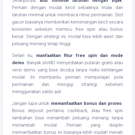
Selanjutnya,
atur nominal taruhan dengan bijak
.
Pemain dengan modal kecil sebaiknya mulai dari
taruhan minimal untuk membaca ritme permainan. Slot
gacor biasanya memberikan kemenangan kecil secara
konsisten sebelum memicu free spin atau bonus
besar. Dengan strategi ini, modal bisa lebih awet dan
peluang menang tetap tinggi.
Selain itu,
manfaatkan fitur free spin dan mode
demo
. Banyak slot4D menyediakan putaran gratis atau
versi demo yang bisa dicoba tanpa risiko kehilangan
modal. Ini membantu pemain mempelajari pola
permainan dan menguji strategi sebelum
menggunakan saldo asli.
Jangan lupa untuk
memanfaatkan bonus dan promo
.
Bonus deposit pertama, cashback, atau free spin
tambahan bisa menambah peluang menang tanpa
menambah modal. Pemain yang disiplin
memanfaatkan bonus ini biasanya lebih mudah meraih