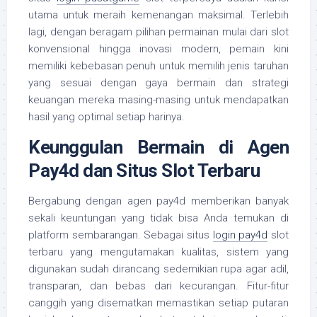
utama untuk meraih kemenangan maksimal. Terlebih
lagi, dengan beragam pilihan permainan mulai dari
slot
konvensional hingga inovasi modern, pemain kini
memiliki kebebasan penuh untuk memilih jenis taruhan
yang sesuai dengan gaya bermain dan strategi
keuangan mereka masing-masing untuk mendapatkan
hasil yang optimal setiap harinya.
Keunggulan Bermain di Agen
Pay4d dan Situs Slot Terbaru
Bergabung dengan
agen pay4d
memberikan banyak
sekali keuntungan yang tidak bisa Anda temukan di
platform sembarangan. Sebagai
situs
login pay4d
slot
terbaru
yang mengutamakan kualitas, sistem yang
digunakan sudah dirancang sedemikian rupa agar adil,
transparan, dan bebas dari kecurangan. Fitur-fitur
canggih yang disematkan memastikan setiap putaran