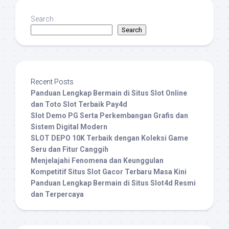
Search
Search
Recent Posts
Panduan Lengkap Bermain di Situs Slot Online
dan Toto Slot Terbaik Pay4d
Slot Demo PG Serta Perkembangan Grafis dan
Sistem Digital Modern
SLOT DEPO 10K Terbaik dengan Koleksi Game
Seru dan Fitur Canggih
Menjelajahi Fenomena dan Keunggulan
Kompetitif Situs Slot Gacor Terbaru Masa Kini
Panduan Lengkap Bermain di Situs Slot4d Resmi
dan Terpercaya